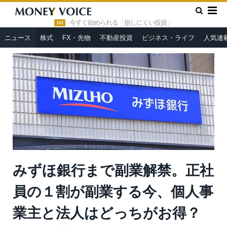
»
»
HOME
ニュース
みずほ銀行まで副業解禁。正社員の１割が
副業する今、個人事業主と法人はどっちがお得？＝俣野成敏
今すぐ始められる「損しにくい投資」
PR
ニュース
株式
FX・先物
不動産投資
ビジネス・ライフ
人気連
みずほ銀行まで副業解禁。正社
員の１割が副業する今、個人事
業主と法人はどっちがお得？