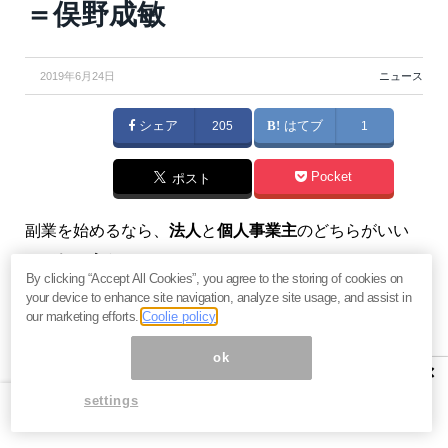
＝俣野成敏
2019年6月24日
ニュース
シェア
205
はてブ
1
Pocket
ポスト
副業を始めるなら、
法人
と
個人事業主
のどちらがいい
のでしょうか。
By clicking “Accept All Cookies”, you agree to the storing of cookies on
your device to enhance site navigation, analyze site usage, and assist in
最近、話題のキーワードと言えば“副業”。あなたも1度
our marketing efforts.
Coolie policy
は考えたことがあるかもしれません。しかしそうなる
ok
と、気をつけたいのが「どのように事業化するの
×
か？」と、その「費用」。中でも要注意なのが
税金関
settings
係
です。