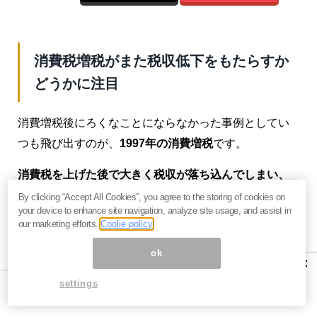
消費税増税がまた税収低下をもたらすか
どうかに注目
消費増税後にろくなことにならなかった事例としてい
つも飛び出すのが、
1997年の消費増税
です。
消費税を上げた後で大きく税収が落ち込んでしまい、
完全なデフレに突入
してしまったケースが常にビジネ
By clicking “Accept All Cookies”, you agree to the storing of cookies on
your device to enhance site navigation, analyze site usage, and assist in
スケースとして挙げられます。
our marketing efforts.
Coolie policy
とはいえ、「消費税率の引き上げが経済混乱を引き起
ok
×
こし、税収低下になった」とする説に
異を唱える学者
settings
やアナリストが多い
こともまた事実です。