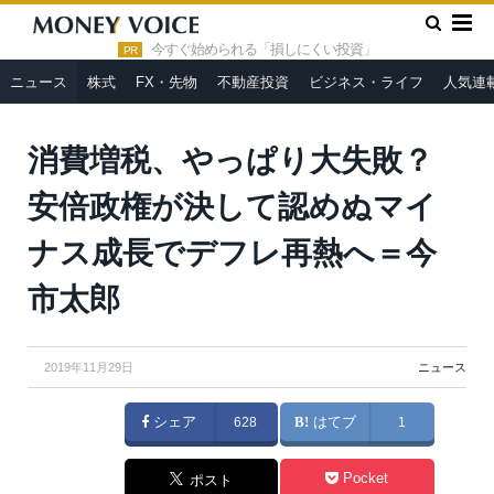
»
»
HOME
ニュース
消費増税、やっぱり大失敗？ 安倍政権が
決して認めぬマイナス成長でデフレ再熱へ＝今市太郎
今すぐ始められる「損しにくい投資」
PR
ニュース
株式
FX・先物
不動産投資
ビジネス・ライフ
人気連
消費増税、やっぱり大失敗？
安倍政権が決して認めぬマイ
ナス成長でデフレ再熱へ＝今
市太郎
2019年11月29日
ニュース
シェア
628
はてブ
1
Pocket
ポスト