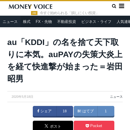
»
»
HOME
ニュース
au「KDDI」の名を捨て天下取りに本気。
auPAYの失策大炎上を経て快進撃が始まった＝岩田昭男
今すぐ始められる「損しにくい投資」
PR
ニュース
株式
FX・先物
不動産投資
ビジネス・ライフ
人気連
au「KDDI」の名を捨て天下取
りに本気。auPAYの失策大炎上
を経て快進撃が始まった＝岩田
昭男
2020年5月18日
ニュース
シェア
18
はてブ
1
Pocket
ポスト