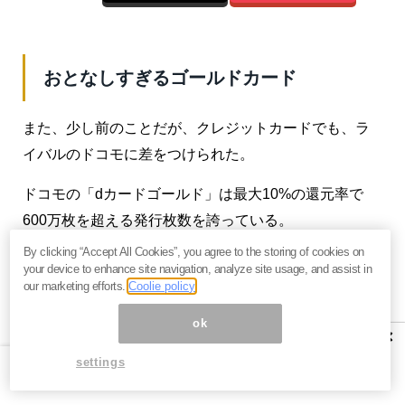
おとなしすぎるゴールドカード
また、少し前のことだが、クレジットカードでも、ラ
イバルのドコモに差をつけられた。
ドコモの「dカードゴールド」は最大10%の還元率で
600万枚を超える発行枚数を誇っている。
By clicking “Accept All Cookies”, you agree to the storing of cookies on
それに対抗してKDDIもゴールドカードを発行して、こ
your device to enhance site navigation, analyze site usage, and assist in
ちらは還元率11%を謳っていた。しかし、PR不足でい
our marketing efforts.
Coolie policy
まだに冴えない。1%でも優れているのだから、ここは
ok
×
もっと訴求すべきなのだが、auユーザー内ですら知ら
settings
れていない状況だ。
というように万事が遠慮気味で、おとなし目である。