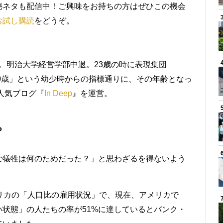
秘ネタも配信中！ご興味をお持ちの方はぜひこの機会
お試し購読
をどうぞ。
身。明治大学経営学部中退。23歳の時に表現集団
は30歳」という幼少時からの指標通りに、その年齢となっ
人気ブログ『
In Deep
』を運営。
？
な犠牲は何のためだった？」と思わざるを得ないよう
リカの「人口比の雇用状況」で、現在、アメリカで
状態」の人たちの率が51%に達しているとバンク・