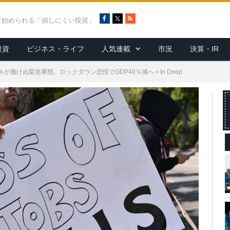
F
X
R
ぐ始められる「損しにくい投資」
a
S
c
S
投資
ビジネス・ライフ
人気連載
市況
決算・IR
e
b
o
％が働けぬ緊急事態。ロックダウン恐慌でGDP40％減へ＝In Deep
o
k