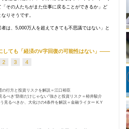
て「その人たちがまた仕事に戻ることができるか」ど
となりそうです。
者は、5,000万人を超えてきても不思議ではない」と
にしても「経済のV字回復の可能性はない」――
2
3
4
需の行方と投資リスクを解説＝江口裕臣
るべき“防衛だけじゃない”強さと投資リスク＝栫井駿介
う見るべきか、大化けの4条件を解説＝金融ライター K.Y