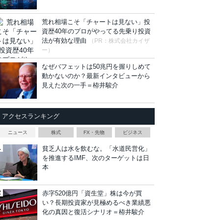
荒れ相場こそ「チャートは見ない」投
資歴40年のプロがやってる先乗り投資
法が有効な理由
（PR：株式会社カイザ
ー）
なぜバフェットは50兆円を握りしめて
動かないのか？最新インタビューから
見えた次の一手＝栫井駿介
アクセスランキング
ニュース
株式
FX・先物
ビジネス
貧乏人は水を飲むな。「水道民営化」
を推進するIMF、次のターゲットは日
本
赤字520億円「資生堂」株は今が買
い？長期投資家が見極めるべき業績悪
化の真因と復活シナリオ＝栫井駿介