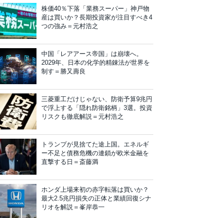
株価40％下落「業務スーパー」神戸物
産は買いか？長期投資家が注目すべき4
つの強み＝元村浩之
中国「レアアース帝国」は崩壊へ。
2029年、日本の化学的精錬法が世界を
制す＝勝又壽良
三菱重工だけじゃない、防衛予算9兆円
で浮上する「隠れ防衛銘柄」3選。投資
リスクも徹底解説＝元村浩之
トランプが見捨てた途上国。エネルギ
ー不足と債務危機の連鎖が欧米金融を
直撃する日＝斎藤満
ホンダ上場来初の赤字転落は買いか？
最大2.5兆円損失の正体と業績回復シナ
リオを解説＝峯岸恭一