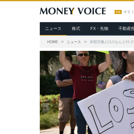
今す
PR
ニュース
株式
FX・先物
不動産
»
»
HOME
ニュース
米国労働人口のなんと51.3