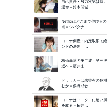
自己責任・努力次第は嘘
運命＝鈴木傾城
Netflixはどこまで伸
点＝シバタナ…
コロナ倒産・内定取消で
ンドの法則」…
株価暴落の第二波・第三
退へ＝藤井ま…
ドラッカーは未曾有の危
むか＝俣野成敏
コロナはユニクロに追い風
を取る＝栫井…