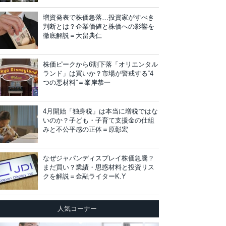
増資発表で株価急落…投資家がすべき
判断とは？企業価値と株価への影響を
徹底解説＝大畠典仁
株価ピークから6割下落「オリエンタル
ランド」は買いか？市場が警戒する“4
つの悪材料”＝峯岸恭一
4月開始「独身税」は本当に増税ではな
いのか？子ども・子育て支援金の仕組
みと不公平感の正体＝原彰宏
なぜジャパンディスプレイ株価急騰？
まだ買い？業績・思惑材料と投資リス
クを解説＝金融ライターK.Y
人気コーナー