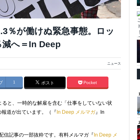
.3％が働けぬ緊急事態。ロッ
へ＝In Deep
ニュース
ブ
1
Pocket
ポスト
よると、一時的な解雇を含む「仕事をしていない状
の報道が出ています。（『
In Deep メルマガ
』In
9日配信記事の一部抜粋です。有料メルマガ『
In Deep メ