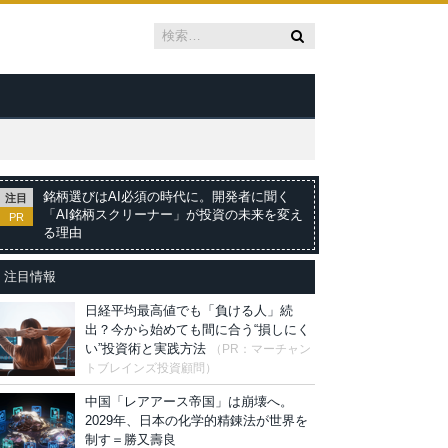
銘柄選びはAI必須の時代に。開発者に聞く
注目
「AI銘柄スクリーナー」が投資の未来を変え
PR
る理由
注目情報
日経平均最高値でも「負ける人」続
出？今から始めても間に合う“損しにく
い”投資術と実践方法
（PR：マーチャン
トブレインズ投資顧問）
中国「レアアース帝国」は崩壊へ。
2029年、日本の化学的精錬法が世界を
制す＝勝又壽良