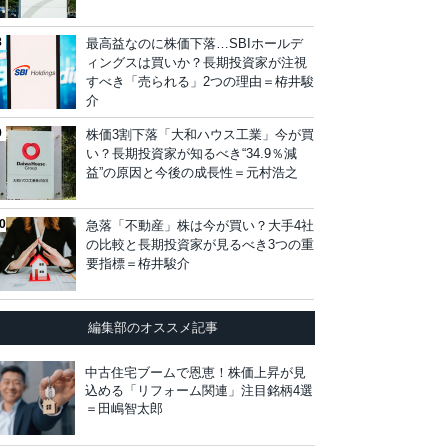
最高益なのに株価下落…SBIホールデ
ィングスは買いか？長期投資家が注視
すべき「売られる」2つの理由＝栫井駿
介
株価3割下落「大和ハウス工業」今が買
い？長期投資家が知るべき“34.9％減
益”の原因と今後の成長性＝元村浩之
急落「不動産」株は今が買い？大手4社
の比較と長期投資家が見るべき3つの重
要指標＝栫井駿介
編集部のオススメ記事
中古住宅ブームで恩恵！株価上昇が見
込める「リフォーム関連」注目銘柄4選
＝田嶋智太郎