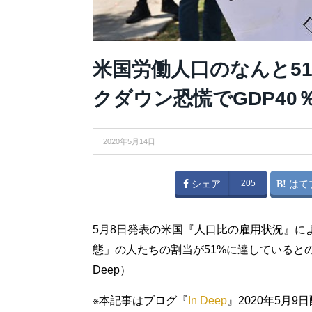
米国労働人口のなんと51
クダウン恐慌でGDP40％減
2020年5月14日
シェア
205
はて
5月8日発表の米国『人口比の雇用状況』に
態」の人たちの割当が51%に達していると
Deep）
※本記事はブログ『
In Deep
』2020年5月