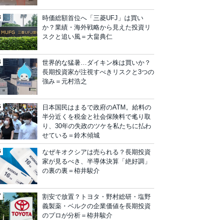
時価総額首位へ「三菱UFJ」は買い
か？業績・海外戦略から見えた投資リ
スクと追い風＝大畠典仁
世界的な猛暑…ダイキン株は買いか？
長期投資家が注視すべきリスクと3つの
強み＝元村浩之
日本国民はまるで政府のATM。給料の
半分近くを税金と社会保険料で毟り取
り、30年の失政のツケを私たちに払わ
せている＝鈴木傾城
なぜキオクシアは売られる？長期投資
家が見るべき、半導体決算「絶好調」
の裏の裏＝栫井駿介
割安で放置？トヨタ・野村総研・塩野
義製薬・ベルクの企業価値を長期投資
のプロが分析＝栫井駿介