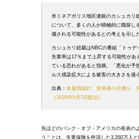
米ミネアポリス地区連銀のカシュカリ総
について、多くの人が積極的に職探し
価される可能性があるとの考えを示し
カシュカリ総裁はNBCの番組「トゥデ
失業率は17％まで上昇する可能性があ
ている恐れがあると指摘。「悪化が予
ルス感染拡大による被害の大きさを過
出典：
米雇用統計、実体過小評価か 失
（2020年5月7日配信）
先ほどのバンク・オブ・アメリカの発表のよ
うことは、失業保険を申請した3,350万