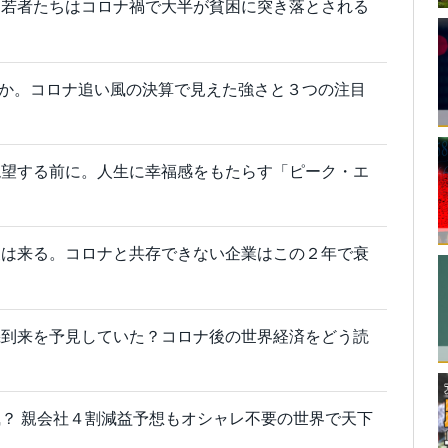
。若者たちはコロナ禍で大半が貧困に突き落とされる
びるのか。コロナ追い風の決算で見えた強さと３つの注目
絶望する前に。人生に幸福感をもたらす「ピーク・エ
波は来る。コロナと共存できない企業はこの２年で衰
機到来を予見していた？コロナ後の世界経済をどう読
？ 親会社４割減益予想もオシャレ不要の世界で天下