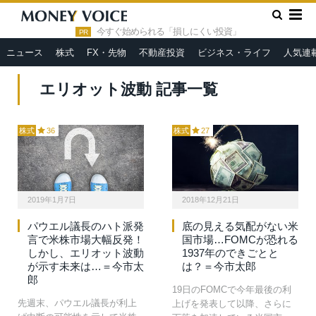
»
HOME
エリオット波動
今すぐ始められる「損しにくい投資」
PR
ニュース
株式
FX・先物
不動産投資
ビジネス・ライフ
人気連
エリオット波動 記事一覧
株式
36
株式
27
2019年1月7日
2018年12月21日
パウエル議長のハト派発
底の見える気配がない米
言で米株市場大幅反発！
国市場…FOMCが恐れる
しかし、エリオット波動
1937年のできごとと
が示す未来は…＝今市太
は？＝今市太郎
郎
19日のFOMCで今年最後の利
先週末、パウエル議長が利上
上げを発表して以降、さらに