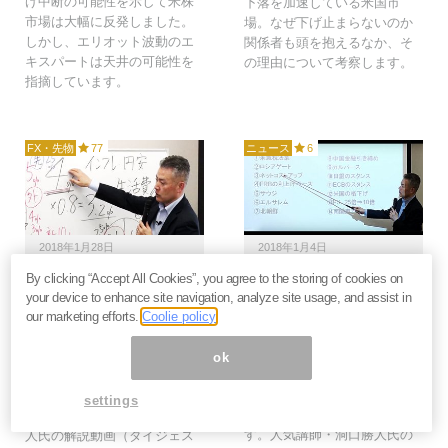
げ中断の可能性を示して米株
下落を加速している米国市
市場は大幅に反発しました。
場。なぜ下げ止まらないのか
しかし、エリオット波動のエ
関係者も頭を抱えるなか、そ
キスパートは天井の可能性を
の理由について考察します。
指摘しています。
FX・先物
77
ニュース
6
2018年1月28日
2018年1月4日
By clicking “Accept All Cookies”, you agree to the storing of cookies on
2018年は金(GOLD)！ 世
洞口勝人の「ザッ 資産
your device to enhance site navigation, analyze site usage, and assist in
界マネーは米ドルからゴ
運用！」2018年の注目
our marketing efforts.
Coolie policy
ールドへ向かう(動画付)
点まとめ～南関東が揺れ
る時…(動画付)
今、何を買い、何を売るべき
ok
今、何を買い、何を売るべき
か？ 2017年の振り返りと、
か？ 2018年の注目ポイントを
2018年の資産分散化のポイン
settings
「14項目」に渡って解説しま
トを解説。人気講師・洞口勝
す。人気講師・洞口勝人氏の
人氏の解説動画（ダイジェス