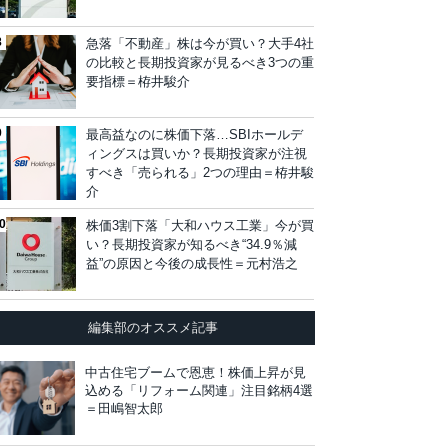
急落「不動産」株は今が買い？大手4社
の比較と長期投資家が見るべき3つの重
要指標＝栫井駿介
最高益なのに株価下落…SBIホールデ
ィングスは買いか？長期投資家が注視
すべき「売られる」2つの理由＝栫井駿
介
株価3割下落「大和ハウス工業」今が買
い？長期投資家が知るべき“34.9％減
益”の原因と今後の成長性＝元村浩之
編集部のオススメ記事
中古住宅ブームで恩恵！株価上昇が見
込める「リフォーム関連」注目銘柄4選
＝田嶋智太郎