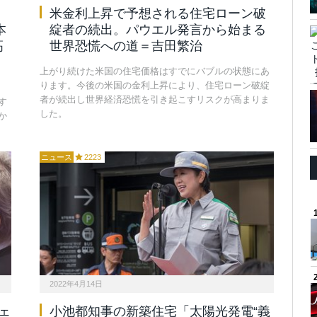
米金利上昇で予想される住宅ローン破
本
綻者の続出。パウエル発言から始まる
高
世界恐慌への道＝吉田繁治
上がり続けた米国の住宅価格はすでにバブルの状態にあ
ります。今後の米国の金利上昇により、住宅ローン破綻
者が続出し世界経済恐慌を引き起こすリスクが高まりま
す
した。
か
ニュース
2223
2022年4月14日
ェ
小池都知事の新築住宅「太陽光発電“義