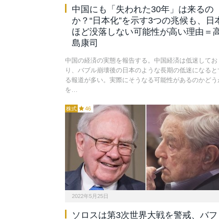
中国にも「失われた30年」は来るの
か？“日本化”を示す3つの兆候も、日
ほど没落しない可能性が高い理由＝
島康司
中国の経済の実態を報告する。中国経済は低迷してお
り、バブル崩壊後の日本のような長期の低迷になると
る報道が多い。実際にそうなる可能性があるのかどう
を…
株式
46
2022年5月25日
ソロスは第3次世界大戦を警戒、バフ