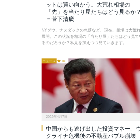
ットは買い向かう。大荒れ相場の
「先」を当たり屋たちはどう見るか
＝菅下清廣
NYダウ、ナスダックの急落など、現在、相場は大荒
展開。この状況を相場の「当たり屋」たちはどう見て
るのだろうか？私見を加えつつ見ていきます。
ニュース
101
2022年4月7日
中国からも逃げ出した投資マネー。
クライナ危機後の不動産バブル崩壊