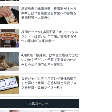
増資発表で株価急落…投資家がすべき
判断とは？企業価値と株価への影響を
徹底解説＝大畠典仁
株価ピークから6割下落「オリエンタル
ランド」は買いか？市場が警戒する“4
つの悪材料”＝峯岸恭一
4月開始「独身税」は本当に増税ではな
いのか？子ども・子育て支援金の仕組
みと不公平感の正体＝原彰宏
なぜジャパンディスプレイ株価急騰？
まだ買い？業績・思惑材料と投資リス
クを解説＝金融ライターK.Y
人気コーナー