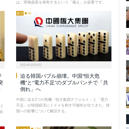
は、実物資産を保有するという「備え」が必要です。
株式
55
2021年10月4日
夢
迫る韓国バブル崩壊。中国“恒大危
突
機”と“電力不足”のダブルパンチで「共
＝
倒れ」へ
中国に迫る2つの危機「恒大集団デフォルト」と「電力
不足」が韓国経済にトドメを刺す可能性が出てきた。韓
げ
国への影響について解説する。
助
ニュース
1266