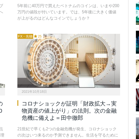
ブ
5年前に40万円で買えたベトナムのコインは、いまや200
へ
万円の値段が付いています。では、5年後に大きく価値
が上がるのはどんなコインでしょうか？
FX・先物
25
2021年10月18日
の
コロナショックが証明「財政拡大→実
0
物資産の値上がり」の法則。次の金融
危機に備えよ＝田中徹郎
点
21世紀で早くも2つの金融危機が発生、コロナショック
を理
の次はいつ来るのか予測できません。生活を守るために