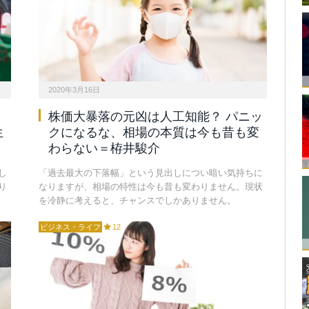
2020年3月16日
株価大暴落の元凶は人工知能？ パニッ
生
クになるな、相場の本質は今も昔も変
わらない＝栫井駿介
し
「過去最大の下落幅」という見出しについ暗い気持ちに
り
なりますが、相場の特性は今も昔も変わりません。現状
を冷静に考えると、チャンスでしかありません。
ビジネス・ライフ
12