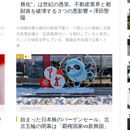
務化”」は世紀の愚策。不動産業界と都
？
財政を破壊する３つの悪影響＝澤田聖
陽
れの
小池都知事が都内の新築戸建て・小型ビルの屋根に太陽
い
光発電設備の「設置義務付け」を検討していると発言し
たことが波紋を呼んでいる。都議会本会議では着々と
条…
株式
2
2022年2月22日
ウ
始まった日本株のバーゲンセール。北
京五輪の閉幕は「覇権国家vs新興国」