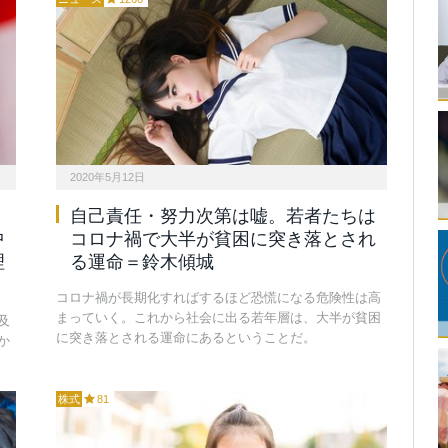
2020年5月12日
自己責任・努力次第は嘘。若者たちは
中
コロナ禍で大半が貧困に突き落とされ
理
る運命＝鈴木傾城
コロナ禍が長期化すればするほど恐慌になる危険性は高
まっていく。これから社会に出る若年層は、大半が貧困
及
に突き落とされる運命にあるということだ。
か
株式
81