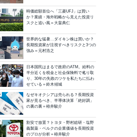
時価総額首位へ「三菱UFJ」は買い
か？業績・海外戦略から見えた投資リ
スクと追い風＝大畠典仁
世界的な猛暑…ダイキン株は買いか？
長期投資家が注視すべきリスクと3つの
強み＝元村浩之
日本国民はまるで政府のATM。給料の
半分近くを税金と社会保険料で毟り取
り、30年の失政のツケを私たちに払わ
せている＝鈴木傾城
なぜキオクシアは売られる？長期投資
家が見るべき、半導体決算「絶好調」
の裏の裏＝栫井駿介
割安で放置？トヨタ・野村総研・塩野
義製薬・ベルクの企業価値を長期投資
のプロが分析＝栫井駿介