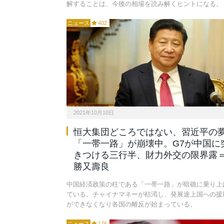
解することは、今後の相場を読み解くヒントになる。
ニュース
402
2021年10月10日
恒大集団どころではない、習近平の
「一帯一路」が崩壊中。G7が中国に
きつける三行半、財力外交の限界露
勝又壽良
中国経済政策の柱である「一帯一路」が暗礁に乗り上
ている。チャイナマネーが枯渇し、発展途上国への援
ができなくなり各国の離反が始まっている。
ニュース
176