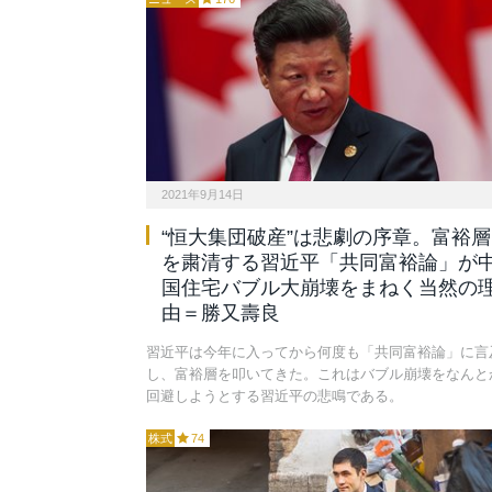
2021年9月14日
“恒大集団破産”は悲劇の序章。富裕層
を粛清する習近平「共同富裕論」が
国住宅バブル大崩壊をまねく当然の
由＝勝又壽良
習近平は今年に入ってから何度も「共同富裕論」に言
し、富裕層を叩いてきた。これはバブル崩壊をなんと
回避しようとする習近平の悲鳴である。
株式
74