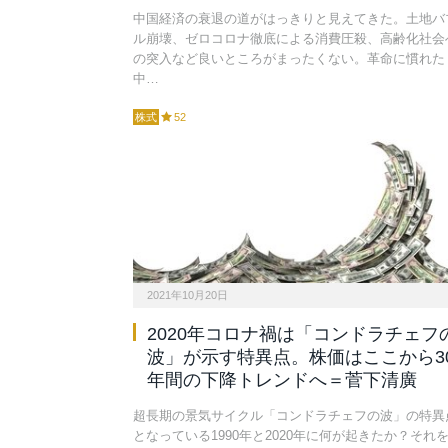
中国経済の衰退の道がはっきりと見えてきた。土地バ
ル崩壊、ゼロコロナ徹底による消費圧殺、高齢化社会
の突入など良いところがまったくない。革命に慣れた
中…
株式
52
2021年10月20日
2020年コロナ禍は「コンドラチェフ
波」が示す特異点。株価はここから3
年間の下降トレンドへ＝菅下清廣
超長期の景気サイクル「コンドラチェフの波」の特異
となっている1990年と2020年に何が起きたか？それ