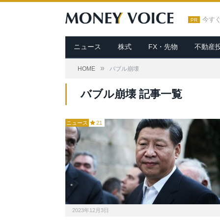
今す
PR
ニュース
株式
FX・先物
不動産
»
HOME
バブル崩壊
バブル崩壊 記事一覧
ニュース
21
2023年12月3日