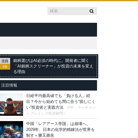
銘柄選びはAI必須の時代に。開発者に聞く
注目
「AI銘柄スクリーナー」が投資の未来を変え
PR
る理由
注目情報
日経平均最高値でも「負ける人」続
出？今から始めても間に合う“損しにく
い”投資術と実践方法
（PR：マーチャン
トブレインズ投資顧問）
中国「レアアース帝国」は崩壊へ。
2029年、日本の化学的精錬法が世界を
制す＝勝又壽良