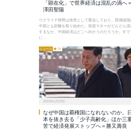
「顕在化」で世界経済は混乱の渦へ
澤田聖陽
ウクライナ情勢は依然として緊迫しており、西側諸国
中国とも距離を取り始めた。投資マネーがどんどん流
するなか、中国経済はどこへ向かうのだろうか。すで
に…
ニュース
76
2022年1月23日
なぜ中国は覇権国になれないのか。
本を抜き去る「少子高齢化」ほか三
苦で経済発展ストップへ＝勝又壽良