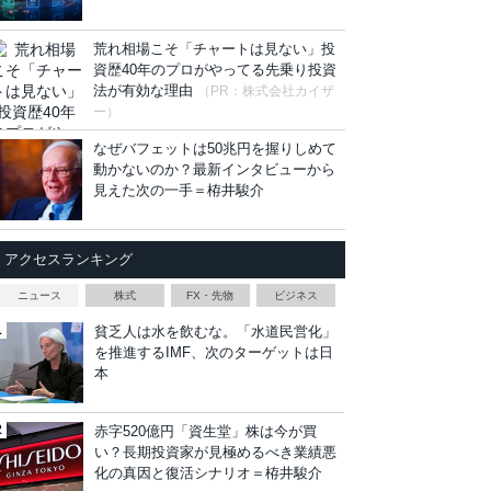
荒れ相場こそ「チャートは見ない」投
資歴40年のプロがやってる先乗り投資
法が有効な理由
（PR：株式会社カイザ
ー）
なぜバフェットは50兆円を握りしめて
動かないのか？最新インタビューから
見えた次の一手＝栫井駿介
アクセスランキング
ニュース
株式
FX・先物
ビジネス
貧乏人は水を飲むな。「水道民営化」
を推進するIMF、次のターゲットは日
本
赤字520億円「資生堂」株は今が買
い？長期投資家が見極めるべき業績悪
化の真因と復活シナリオ＝栫井駿介