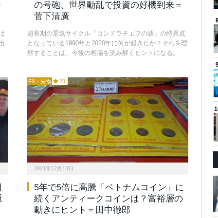
＝
の号砲、世界動乱で投資の好機到来＝
菅下清廣
は
超長期の景気サイクル「コンドラチェフの波」の特異点
出
となっている1990年と2020年に何が起きたか？それを理
解することは、今後の相場を読み解くヒントになる。
FX・先物
28
2021年12月13日
日
5年で5倍に高騰「ベトナムコイン」に
重
続くアンティークコインは？富裕層の
動きにヒント＝田中徹郎