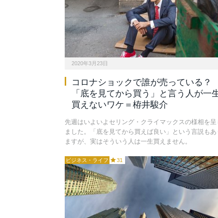
2020年3月23日
コロナショックで誰が売っている？
「底を見てから買う」と言う人が一
買えないワケ＝栫井駿介
先週はいよいよセリング・クライマックスの様相を呈
ました。「底を見てから買えば良い」という言説もあ
ますが、実はそういう人は一生買えません。
ビジネス・ライフ
31