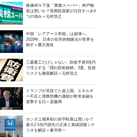
株価40％下落「業務スーパー」神戸物
産は買いか？長期投資家が注目すべき4
つの強み＝元村浩之
中国「レアアース帝国」は崩壊へ。
2029年、日本の化学的精錬法が世界を
制す＝勝又壽良
三菱重工だけじゃない、防衛予算9兆円
で浮上する「隠れ防衛銘柄」3選。投資
リスクも徹底解説＝元村浩之
トランプが見捨てた途上国。エネルギ
ー不足と債務危機の連鎖が欧米金融を
直撃する日＝斎藤満
ホンダ上場来初の赤字転落は買いか？
最大2.5兆円損失の正体と業績回復シナ
リオを解説＝峯岸恭一