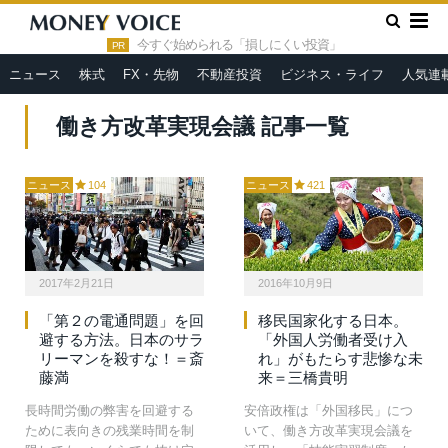
»
HOME
働き方改革実現会議
今すぐ始められる「損しにくい投資」
PR
ニュース
株式
FX・先物
不動産投資
ビジネス・ライフ
人気連
働き方改革実現会議 記事一覧
ニュース
104
ニュース
421
2017年2月21日
2016年10月9日
「第２の電通問題」を回
移民国家化する日本。
避する方法。日本のサラ
「外国人労働者受け入
リーマンを殺すな！＝斎
れ」がもたらす悲惨な未
藤満
来＝三橋貴明
長時間労働の弊害を回避する
安倍政権は「外国移民」につ
ために表向きの残業時間を制
いて、働き方改革実現会議を