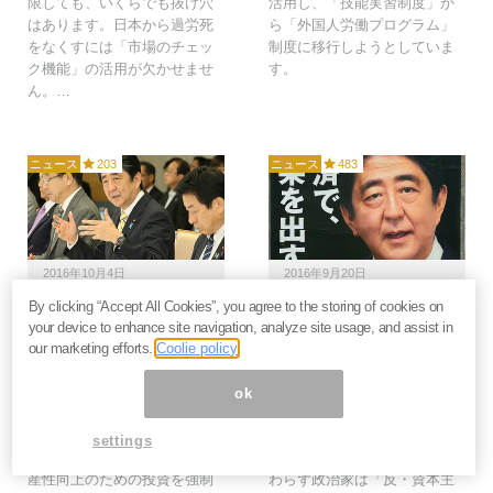
限しても、いくらでも抜け穴
活用し、「技能実習制度」か
はあります。日本から過労死
ら「外国人労働プログラム」
をなくすには「市場のチェッ
制度に移行しようとしていま
ク機能」の活用が欠かせませ
す。
ん。…
ニュース
203
ニュース
483
2016年10月4日
2016年9月20日
By clicking “Accept All Cookies”, you agree to the storing of cookies on
安倍首相「人口減少は重
働き方改革ではなく改
your device to enhance site navigation, analyze site usage, and assist in
荷ではなくボーナス」発
悪。安倍政権「外国人受
our marketing efforts.
Coolie policy
言に感じた希望と失望＝
け入れ拡充」に反対せよ
三橋貴明
＝三橋貴明
ok
私はこれまで「少子高齢化に
超人手不足という課題には
よる生産年齢人口比率の低下
「技術投資」「設備投資」で
settings
が超人手不足をもたらし、生
立ち向かうべきです。にも関
産性向上のための投資を強制
わらず政治家は「反・資本主