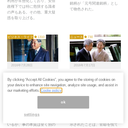
利用が常態化しており、安倍
銘柄が「元号関連銘柄」とし
政権下では特に危惧する識者
て物色された。
の声もある。その他、重大疑
惑を取り上げる。
ビジネス・ライフ
1310
ニュース
730
2016年7月28日
2016年7月17日
今上天皇「最後の聖戦」
今上天皇の切り札
By clicking “Accept All Cookies”, you agree to the storing of cookies on
生前退位は日本人を守る
か？“朝敵”安倍政権を追
your device to enhance site navigation, analyze site usage, and assist in
最終兵器となるか＝不破
い詰める生前退位騒動＝
our marketing efforts.
Coolie policy
利晴
斎藤満
天皇陛下の「生前退位」問題
改憲に邁進する安倍政権に予
ok
について、マスコミは陛下の
期せぬ歯車の狂いが生じてい
健康面を中心とする論調でこ
ます。天皇陛下が皇太子殿下
settings
のニュースの経過を説明して
に生前譲位したいとの意向を
いるが、事の本質は全く別の
示されたことは、官邸を慌て