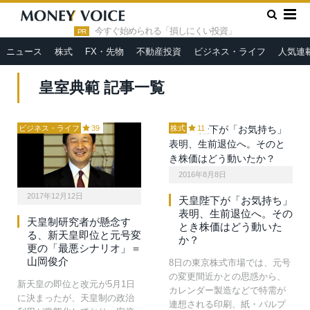
»
HOME
皇室典範
今すぐ始められる「損しにくい投資」
PR
ニュース
株式
FX・先物
不動産投資
ビジネス・ライフ
人気連
皇室典範 記事一覧
ビジネス・ライフ
39
株式
11
2016年8月8日
2017年12月12日
天皇陛下が「お気持ち」
表明、生前退位へ。その
天皇制研究者が懸念す
とき株価はどう動いた
る、新天皇即位と元号変
か？
更の「最悪シナリオ」＝
山岡俊介
8日の東京株式市場では、元号
の変更間近かとの思惑から、
新天皇の即位と改元が5月1日
カレンダー製造などで特需が
に決まったが、天皇制の政治
連想される印刷、紙・パルプ