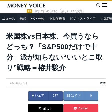
»
»
HOME
株式
米国株vs日本株、今買うならどっち？
「S&P500だけで十分」派が知らない“いいとこ取り”戦略＝栫井駿介
今すぐ始められる「損しにくい投資」
PR
ニュース
株式
FX・先物
不動産投資
ビジネス・ライフ
人気連
米国株vs日本株、今買うなら
どっち？「S&P500だけで十
分」派が知らない“いいとこ取
り”戦略＝栫井駿介
2021年7月6日
株式
シェア
277
はてブ
0
Pocket
ポスト