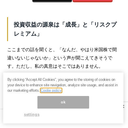
投資収益の源泉は「成長」と「リスクプ
レミアム」
ここまでの話を聞くと、「なんだ、やはり米国株で間
違いないじゃないか」という声が聞こえてきそうで
す。ただし、私の真意はそこではありません。
ポイントになるのは、株式投資における利益の源泉で
By clicking “Accept All Cookies”, you agree to the storing of cookies on
your device to enhance site navigation, analyze site usage, and assist in
す。それには大きく2つあると考えています。
our marketing efforts.
Coolie policy
1つは企業の成長によるものです。利益が成長すれば、
ok
×
やはり株価も伸びるというのは、長年の経験則でもほ
settings
ぼ間違いありません。ただし、それだけで株価が説明
できるかというと、必ずしもそうではないと考えま