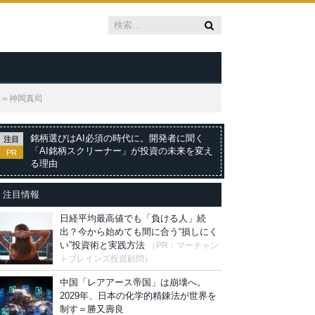
？＝神岡真司
銘柄選びはAI必須の時代に。開発者に聞く
注目
「AI銘柄スクリーナー」が投資の未来を変え
PR
る理由
注目情報
日経平均最高値でも「負ける人」続
出？今から始めても間に合う“損しにく
い”投資術と実践方法
（PR：マーチャン
トブレインズ投資顧問）
中国「レアアース帝国」は崩壊へ。
2029年、日本の化学的精錬法が世界を
制す＝勝又壽良