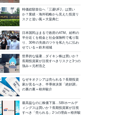
時価総額首位へ「三菱UFJ」は買い
か？業績・海外戦略から見えた投資リ
スクと追い風＝大畠典仁
日本国民はまるで政府のATM。給料の
半分近くを税金と社会保険料で毟り取
り、30年の失政のツケを私たちに払わ
せている＝鈴木傾城
世界的な猛暑…ダイキン株は買いか？
長期投資家が注視すべきリスクと3つの
強み＝元村浩之
なぜキオクシアは売られる？長期投資
家が見るべき、半導体決算「絶好調」
の裏の裏＝栫井駿介
最高益なのに株価下落…SBIホールデ
ィングスは買いか？長期投資家が注視
すべき「売られる」2つの理由＝栫井駿