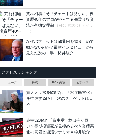
荒れ相場こそ「チャートは見ない」投
資歴40年のプロがやってる先乗り投資
法が有効な理由
（PR：株式会社カイザ
ー）
なぜバフェットは50兆円を握りしめて
動かないのか？最新インタビューから
見えた次の一手＝栫井駿介
アクセスランキング
ニュース
株式
FX・先物
ビジネス
貧乏人は水を飲むな。「水道民営化」
を推進するIMF、次のターゲットは日
本
赤字520億円「資生堂」株は今が買
い？長期投資家が見極めるべき業績悪
化の真因と復活シナリオ＝栫井駿介