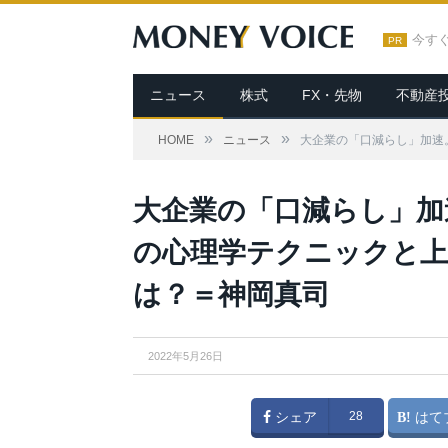
今す
PR
ニュース
株式
FX・先物
不動産
»
»
HOME
ニュース
大企業の「口減らし」加速
大企業の「口減らし」加
の心理学テクニックと上
は？＝神岡真司
2022年5月26日
シェア
28
はて