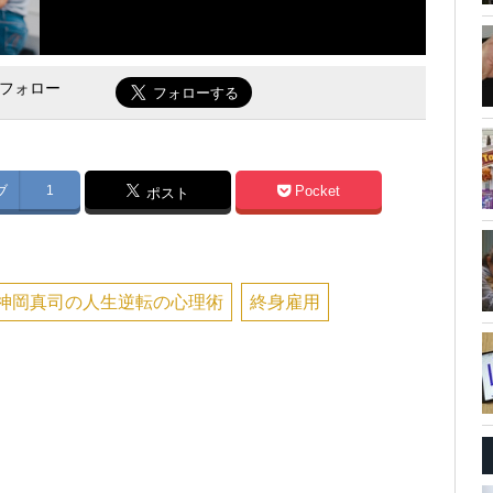
をフォロー
ブ
1
Pocket
ポスト
神岡真司の人生逆転の心理術
終身雇用