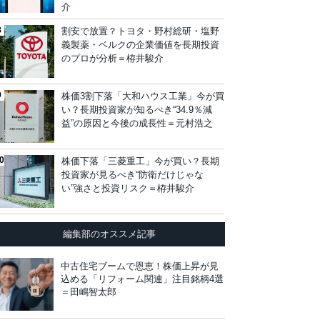
介
割安で放置？トヨタ・野村総研・塩野
義製薬・ベルクの企業価値を長期投資
のプロが分析＝栫井駿介
株価3割下落「大和ハウス工業」今が買
い？長期投資家が知るべき“34.9％減
益”の原因と今後の成長性＝元村浩之
株価下落「三菱重工」今が買い？長期
投資家が見るべき“防衛だけじゃな
い”強さと投資リスク＝栫井駿介
編集部のオススメ記事
中古住宅ブームで恩恵！株価上昇が見
込める「リフォーム関連」注目銘柄4選
＝田嶋智太郎