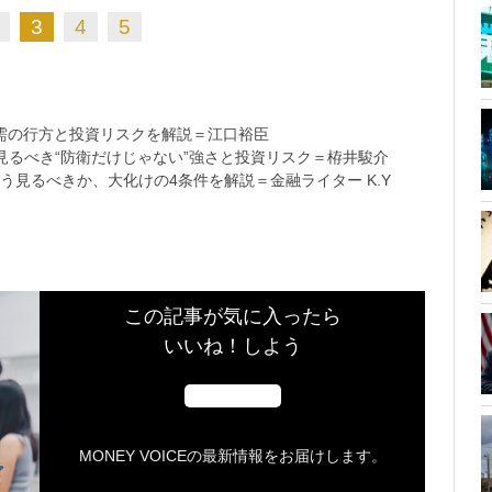
3
4
5
需の行方と投資リスクを解説＝江口裕臣
るべき“防衛だけじゃない”強さと投資リスク＝栫井駿介
う見るべきか、大化けの4条件を解説＝金融ライター K.Y
この記事が気に入ったら
いいね！しよう
MONEY VOICEの最新情報をお届けします。