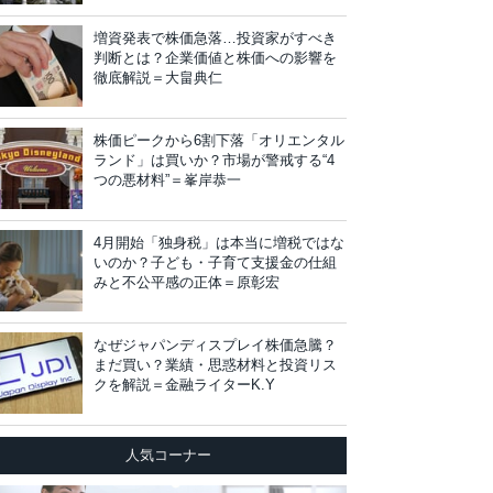
増資発表で株価急落…投資家がすべき
判断とは？企業価値と株価への影響を
徹底解説＝大畠典仁
株価ピークから6割下落「オリエンタル
ランド」は買いか？市場が警戒する“4
つの悪材料”＝峯岸恭一
4月開始「独身税」は本当に増税ではな
いのか？子ども・子育て支援金の仕組
みと不公平感の正体＝原彰宏
なぜジャパンディスプレイ株価急騰？
まだ買い？業績・思惑材料と投資リス
クを解説＝金融ライターK.Y
人気コーナー