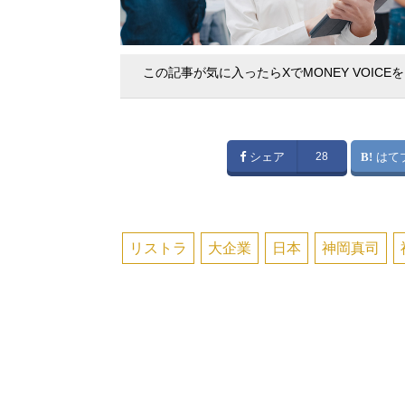
この記事が気に入ったらXでMONEY VOICE
シェア
28
はて
リストラ
大企業
日本
神岡真司