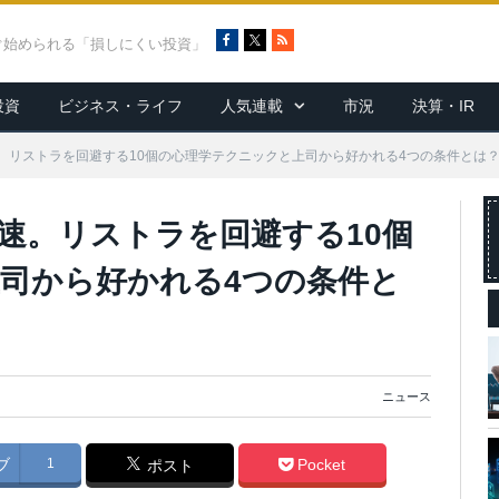
F
X
R
ぐ始められる「損しにくい投資」
a
S
c
S
投資
ビジネス・ライフ
人気連載
市況
決算・IR
e
b
o
。リストラを回避する10個の心理学テクニックと上司から好かれる4つの条件とは
o
k
速。リストラを回避する10個
司から好かれる4つの条件と
ニュース
ブ
1
Pocket
ポスト