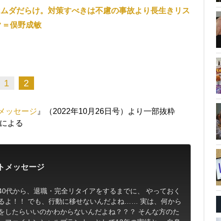
はムダだらけ。対策すべきは不慮の事故より長生きリス
ク＝俣野成敏
1
2
トメッセージ
』（2022年10月26日号）より一部抜粋
部による
ントメッセージ
40代から、退職・完全リタイアをするまでに、 やっておく
るよ！！ でも、行動に移せないんだよね…… 実は、何から
をしたらいいのかわからないんだよね？？？ そんな方のた