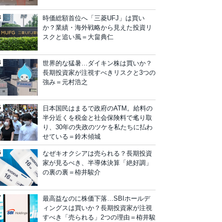
時価総額首位へ「三菱UFJ」は買い
か？業績・海外戦略から見えた投資リ
スクと追い風＝大畠典仁
世界的な猛暑…ダイキン株は買いか？
長期投資家が注視すべきリスクと3つの
強み＝元村浩之
日本国民はまるで政府のATM。給料の
半分近くを税金と社会保険料で毟り取
り、30年の失政のツケを私たちに払わ
せている＝鈴木傾城
なぜキオクシアは売られる？長期投資
家が見るべき、半導体決算「絶好調」
の裏の裏＝栫井駿介
最高益なのに株価下落…SBIホールデ
ィングスは買いか？長期投資家が注視
すべき「売られる」2つの理由＝栫井駿