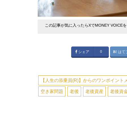
この記事が気に入ったらXでMONEY VOICE
シェア
0
はて
【人生の添乗員(R)】からのワンポイント
空き家問題
老後
老後資産
老後資