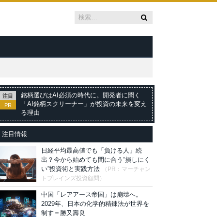
銘柄選びはAI必須の時代に。開発者に聞く
注目
「AI銘柄スクリーナー」が投資の未来を変え
PR
る理由
注目情報
日経平均最高値でも「負ける人」続
出？今から始めても間に合う“損しにく
い”投資術と実践方法
（PR：マーチャン
トブレインズ投資顧問）
中国「レアアース帝国」は崩壊へ。
2029年、日本の化学的精錬法が世界を
制す＝勝又壽良