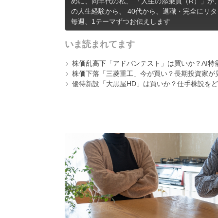
めに、同年代の私、 「人生の添乗員（R）」が、
の人生経験から、 40代から、退職・完全にリ
毎週、1テーマずつお伝えします
いま読まれてます
株価乱高下「アドバンテスト」は買いか？AI特
株価下落「三菱重工」今が買い？長期投資家が見
優待新設「大黒屋HD」は買いか？仕手株説をど