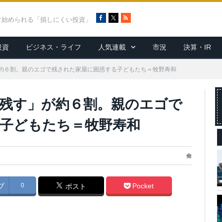
F
X
R
ぐ始められる「損しにくい投資」
a
S
c
S
投資
ビジネス・ライフ
人気連載
市況
決算・IR
e
b
o
約６割。親のエゴで残された家屋に困惑する子どもたち＝牧野寿和
o
k
残す」が約６割。親のエゴで
子どもたち＝牧野寿和
龠
ブ
0
Pocket
ポスト