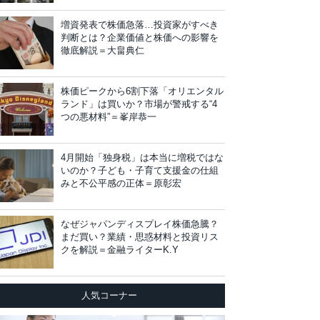
増資発表で株価急落…投資家がすべき
判断とは？企業価値と株価への影響を
徹底解説＝大畠典仁
株価ピークから6割下落「オリエンタル
ランド」は買いか？市場が警戒する“4
つの悪材料”＝峯岸恭一
4月開始「独身税」は本当に増税ではな
いのか？子ども・子育て支援金の仕組
みと不公平感の正体＝原彰宏
なぜジャパンディスプレイ株価急騰？
まだ買い？業績・思惑材料と投資リス
クを解説＝金融ライターK.Y
人気コーナー