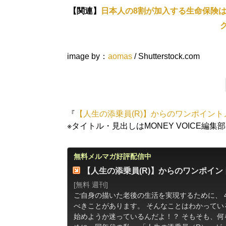
【関連】
日本人の8割が加入する生命保険
image by：
aomas
/ Shutterstock.com
『
【人生の添乗員(R)】からのワンポイン
※タイトル・見出しはMONEY VOICE編集
無料メルマガ好評配信中
【人生の添乗員(R)】からのワンポイ
[無料 週刊]
ご自身の描いた老後の生活を実現するために、 
べきことがあります。 そんなことはわかってい
始めようか迷っているんだよ！？ そもそも、何