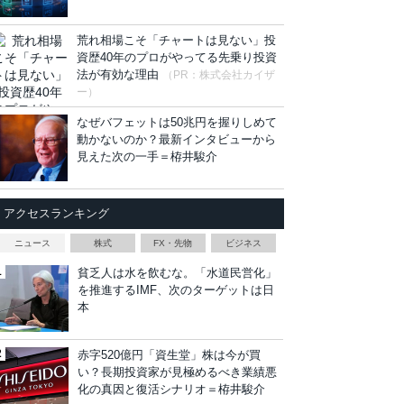
荒れ相場こそ「チャートは見ない」投
資歴40年のプロがやってる先乗り投資
法が有効な理由
（PR：株式会社カイザ
ー）
なぜバフェットは50兆円を握りしめて
動かないのか？最新インタビューから
見えた次の一手＝栫井駿介
アクセスランキング
ニュース
株式
FX・先物
ビジネス
貧乏人は水を飲むな。「水道民営化」
を推進するIMF、次のターゲットは日
本
赤字520億円「資生堂」株は今が買
い？長期投資家が見極めるべき業績悪
化の真因と復活シナリオ＝栫井駿介