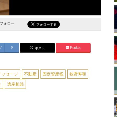
をフォロー
ブ
0
Pocket
ポスト
メッセージ
不動産
固定資産税
牧野寿和
金
遺産相続