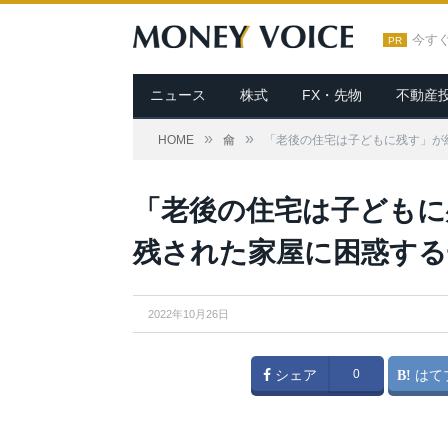
今す
PR
ニュース
株式
FX・先物
不動産
»
»
HOME
龠
「老後の住宅は子どもに残す」が
「老後の住宅は子どもに
残された家屋に困惑する
2022年10月26日
シェア
0
はて