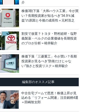
介
株価3割下落「大和ハウス工業」今が買
い？長期投資家が知るべき“34.9％減
益”の原因と今後の成長性＝元村浩之
割安で放置？トヨタ・野村総研・塩野
義製薬・ベルクの企業価値を長期投資
のプロが分析＝栫井駿介
株価下落「三菱重工」今が買い？長期
投資家が見るべき“防衛だけじゃな
い”強さと投資リスク＝栫井駿介
編集部のオススメ記事
中古住宅ブームで恩恵！株価上昇が見
込める「リフォーム関連」注目銘柄4選
＝田嶋智太郎