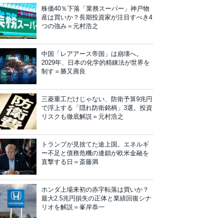
株価40％下落「業務スーパー」神戸物
産は買いか？長期投資家が注目すべき4
つの強み＝元村浩之
中国「レアアース帝国」は崩壊へ。
2029年、日本の化学的精錬法が世界を
制す＝勝又壽良
三菱重工だけじゃない、防衛予算9兆円
で浮上する「隠れ防衛銘柄」3選。投資
リスクも徹底解説＝元村浩之
トランプが見捨てた途上国。エネルギ
ー不足と債務危機の連鎖が欧米金融を
直撃する日＝斎藤満
ホンダ上場来初の赤字転落は買いか？
最大2.5兆円損失の正体と業績回復シナ
リオを解説＝峯岸恭一