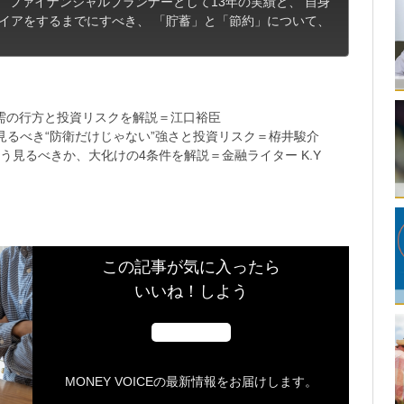
 ファイナンシャルプランナーとして13年の実績と、 自身
タイアをするまでにすべき、 「貯蓄」と「節約」について、
需の行方と投資リスクを解説＝江口裕臣
るべき“防衛だけじゃない”強さと投資リスク＝栫井駿介
う見るべきか、大化けの4条件を解説＝金融ライター K.Y
この記事が気に入ったら
いいね！しよう
MONEY VOICEの最新情報をお届けします。