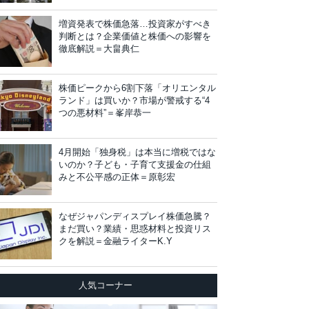
増資発表で株価急落…投資家がすべき
判断とは？企業価値と株価への影響を
徹底解説＝大畠典仁
株価ピークから6割下落「オリエンタル
ランド」は買いか？市場が警戒する“4
つの悪材料”＝峯岸恭一
4月開始「独身税」は本当に増税ではな
いのか？子ども・子育て支援金の仕組
みと不公平感の正体＝原彰宏
なぜジャパンディスプレイ株価急騰？
まだ買い？業績・思惑材料と投資リス
クを解説＝金融ライターK.Y
人気コーナー