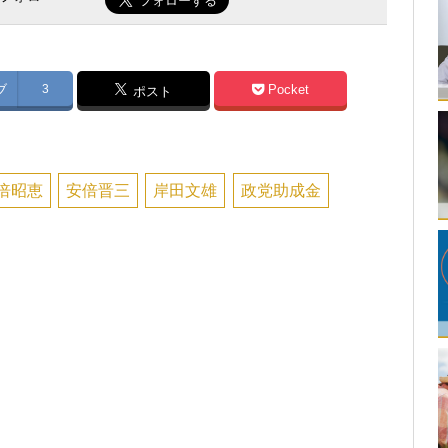
ブ
3
Pocket
ポスト
倍昭恵
安倍晋三
岸田文雄
政党助成金