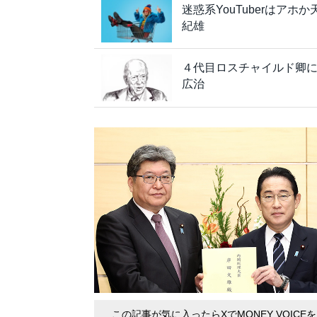
迷惑系YouTuberはア
紀雄
４代目ロスチャイルド卿
広治
この記事が気に入ったらXでMONEY VOICE