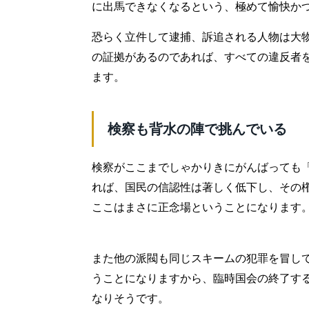
に出馬できなくなるという、極めて愉快か
恐らく立件して逮捕、訴追される人物は大
の証拠があるのであれば、すべての違反者
ます。
検察も背水の陣で挑んでいる
検察がここまでしゃかりきにがんばっても
れば、国民の信認性は著しく低下し、その
ここはまさに正念場ということになります
また他の派閥も同じスキームの犯罪を冒し
うことになりますから、臨時国会の終了する
なりそうです。