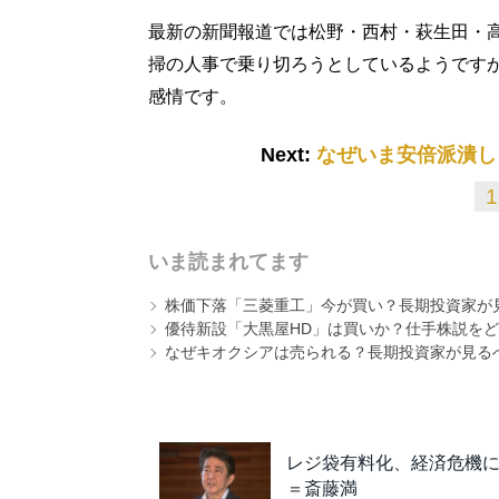
最新の新聞報道では松野・西村・萩生田・
掃の人事で乗り切ろうとしているようです
感情です。
Next:
なぜいま安倍派潰し
1
いま読まれてます
株価下落「三菱重工」今が買い？長期投資家が見
優待新設「大黒屋HD」は買いか？仕手株説をど
なぜキオクシアは売られる？長期投資家が見る
レジ袋有料化、経済危機
＝斎藤満