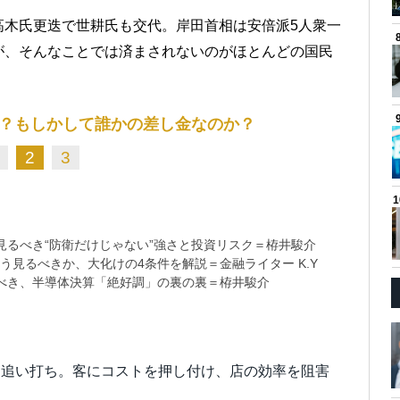
高木氏更迭で世耕氏も交代。岸田首相は安倍派5人衆一
が、そんなことでは済まされないのがほとんどの国民
？もしかして誰かの差し金なのか？
2
3
るべき“防衛だけじゃない”強さと投資リスク＝栫井駿介
う見るべきか、大化けの4条件を解説＝金融ライター K.Y
べき、半導体決算「絶好調」の裏の裏＝栫井駿介
に追い打ち。客にコストを押し付け、店の効率を阻害