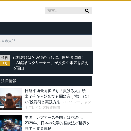
＝今市太郎
銘柄選びはAI必須の時代に。開発者に聞く
注目
「AI銘柄スクリーナー」が投資の未来を変え
PR
る理由
注目情報
日経平均最高値でも「負ける人」続
出？今から始めても間に合う“損しにく
い”投資術と実践方法
（PR：マーチャン
トブレインズ投資顧問）
中国「レアアース帝国」は崩壊へ。
2029年、日本の化学的精錬法が世界を
制す＝勝又壽良