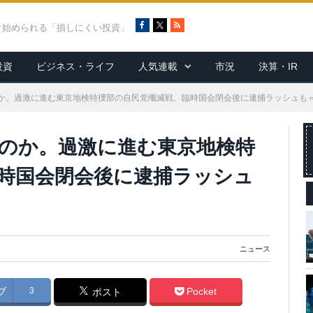
F
X
R
ぐ始められる「損しにくい投資」
a
S
c
S
投資
ビジネス・ライフ
人気連載
市況
決算・IR
e
b
o
か。過激に進む東京地検特捜部の自民党殲滅戦、臨時国会閉会後に逮捕ラッシュも
o
k
のか。過激に進む東京地検特
時国会閉会後に逮捕ラッシュ
ニュース
ブ
3
Pocket
ポスト