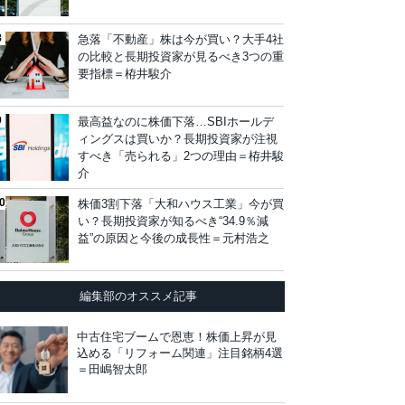
急落「不動産」株は今が買い？大手4社
の比較と長期投資家が見るべき3つの重
要指標＝栫井駿介
最高益なのに株価下落…SBIホールデ
ィングスは買いか？長期投資家が注視
すべき「売られる」2つの理由＝栫井駿
介
株価3割下落「大和ハウス工業」今が買
い？長期投資家が知るべき“34.9％減
益”の原因と今後の成長性＝元村浩之
編集部のオススメ記事
中古住宅ブームで恩恵！株価上昇が見
込める「リフォーム関連」注目銘柄4選
＝田嶋智太郎