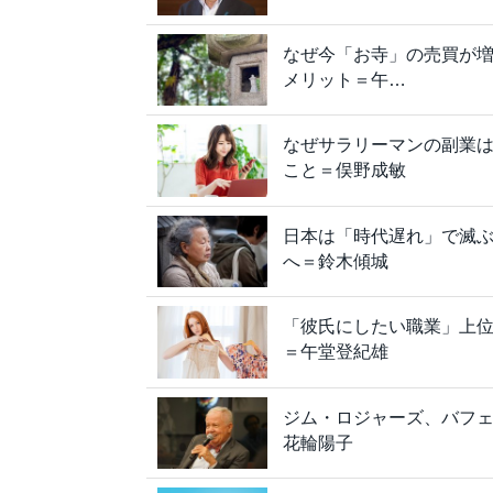
なぜ今「お寺」の売買が
メリット＝午…
なぜサラリーマンの副業は
こと＝俣野成敏
日本は「時代遅れ」で滅
へ＝鈴木傾城
「彼氏にしたい職業」上位
＝午堂登紀雄
ジム・ロジャーズ、バフ
花輪陽子