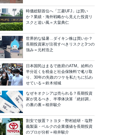
時価総額首位へ「三菱UFJ」は買い
か？業績・海外戦略から見えた投資リ
スクと追い風＝大畠典仁
世界的な猛暑…ダイキン株は買いか？
長期投資家が注視すべきリスクと3つの
強み＝元村浩之
日本国民はまるで政府のATM。給料の
半分近くを税金と社会保険料で毟り取
り、30年の失政のツケを私たちに払わ
せている＝鈴木傾城
なぜキオクシアは売られる？長期投資
家が見るべき、半導体決算「絶好調」
の裏の裏＝栫井駿介
割安で放置？トヨタ・野村総研・塩野
義製薬・ベルクの企業価値を長期投資
のプロが分析＝栫井駿介