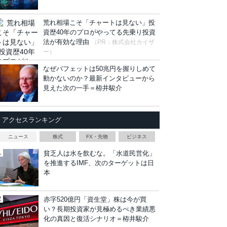
荒れ相場こそ「チャートは見ない」投
資歴40年のプロがやってる先乗り投資
法が有効な理由
（PR：株式会社カイザ
ー）
なぜバフェットは50兆円を握りしめて
動かないのか？最新インタビューから
見えた次の一手＝栫井駿介
アクセスランキング
ニュース
株式
FX・先物
ビジネス
貧乏人は水を飲むな。「水道民営化」
を推進するIMF、次のターゲットは日
本
赤字520億円「資生堂」株は今が買
い？長期投資家が見極めるべき業績悪
化の真因と復活シナリオ＝栫井駿介