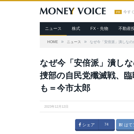
今す
PR
ニュース
株式
FX・先物
不動産
»
»
HOME
ニュース
なぜ今「安倍派」潰しなの
なぜ今「安倍派」潰しな
捜部の自民党殲滅戦、臨
も＝今市太郎
2023年12月12日
シェア
74
はて