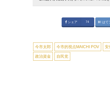
シェア
74
はて
今市太郎
今市的視点MAICHI POV
安
政治資金
自民党