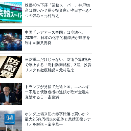
株価40％下落「業務スーパー」神戸物
産は買いか？長期投資家が注目すべき4
つの強み＝元村浩之
中国「レアアース帝国」は崩壊へ。
2029年、日本の化学的精錬法が世界を
制す＝勝又壽良
三菱重工だけじゃない、防衛予算9兆円
で浮上する「隠れ防衛銘柄」3選。投資
リスクも徹底解説＝元村浩之
トランプが見捨てた途上国。エネルギ
ー不足と債務危機の連鎖が欧米金融を
直撃する日＝斎藤満
ホンダ上場来初の赤字転落は買いか？
最大2.5兆円損失の正体と業績回復シナ
リオを解説＝峯岸恭一