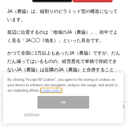
JA（農協）は、縦割りのピラミッド型の構造になって
います。
底辺に位置するのは「地域のJA（農協）」、街中でよ
く見る「JA◯◯（地名）」といった具合です。
かつて全国に1万以上もあったJA（農協）ですが、だん
だん減ってはいるものの、経営悪化で単独で存続でき
ないJA（農協）は近隣のJA（農協）と合併すること
で、全国JA（農協）の空白地帯は存在しない状況では
By clicking “Accept All Cookies”, you agree to the storing of cookies on
your device to enhance site navigation, analyze site usage, and assist in
あります。
our marketing efforts.
Coolie policy
どれほど“へんぴ”な山間・離島であっても、そこに人の
ok
×
営みがあれば、JA（農協）は何かしらのサービスや商
settings
品を提供しているのです。
各地域に存在するJA（農協）を束ねている組織は、そ