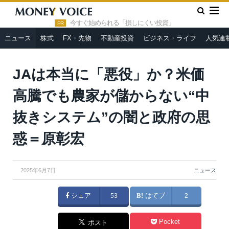
»
»
HOME
ニュース
JAは本当に「悪役」か？米価高騰でも農
家が儲からない“中抜きシステム”の闇と政府の思惑＝原彰宏
今すぐ始められる「損しにくい投資」
PR
ニュース
株式
FX・先物
不動産投資
ビジネス・ライフ
人気連
JAは本当に「悪役」か？米価
高騰でも農家が儲からない“中
抜きシステム”の闇と政府の思
惑＝原彰宏
2025年6月7日
ニュース
シェア
53
はてブ
2
Pocket
ポスト