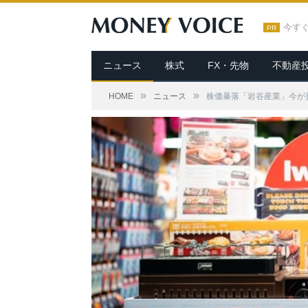
今す
PR
ニュース
株式
FX・先物
不動産
»
»
HOME
ニュース
株価暴落「岩谷産業」今が