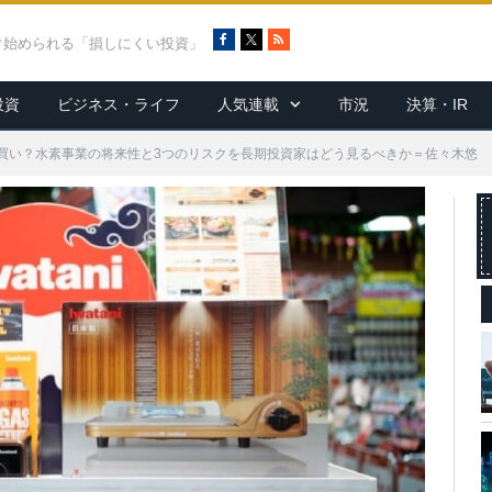
F
X
R
ぐ始められる「損しにくい投資」
a
S
c
S
投資
ビジネス・ライフ
人気連載
市況
決算・IR
e
b
o
買い？水素事業の将来性と3つのリスクを長期投資家はどう見るべきか＝佐々木悠
o
k