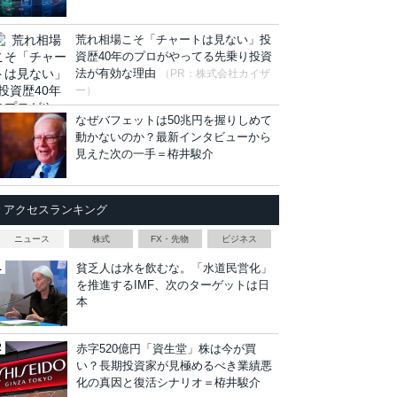
荒れ相場こそ「チャートは見ない」投
資歴40年のプロがやってる先乗り投資
法が有効な理由
（PR：株式会社カイザ
ー）
なぜバフェットは50兆円を握りしめて
動かないのか？最新インタビューから
見えた次の一手＝栫井駿介
アクセスランキング
ニュース
株式
FX・先物
ビジネス
貧乏人は水を飲むな。「水道民営化」
を推進するIMF、次のターゲットは日
本
赤字520億円「資生堂」株は今が買
い？長期投資家が見極めるべき業績悪
化の真因と復活シナリオ＝栫井駿介