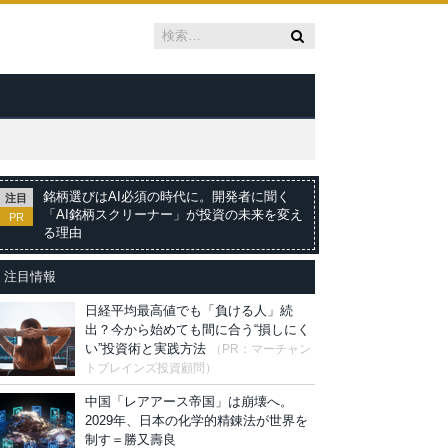
銘柄選びはAI必須の時代に。開発者に聞く
注目
「AI銘柄スクリーナー」が投資の未来を変え
PR
る理由
注目情報
日経平均最高値でも「負ける人」続
出？今から始めても間に合う“損しにく
い”投資術と実践方法
（PR：マーチャン
トブレインズ投資顧問）
中国「レアアース帝国」は崩壊へ。
2029年、日本の化学的精錬法が世界を
制す＝勝又壽良