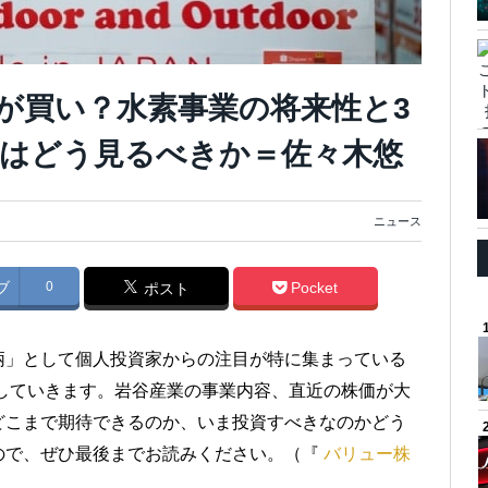
が買い？水素事業の将来性と3
はどう見るべきか＝佐々木悠
ニュース
ブ
0
Pocket
ポスト
柄」として個人投資家からの注目が特に集まっている
説していきます。岩谷産業の事業内容、直近の株価が大
どこまで期待できるのか、いま投資すべきなのかどう
ので、ぜひ最後までお読みください。（『
バリュー株
）