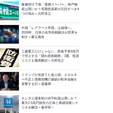
株価40％下落「業務スーパー」神戸物
産は買いか？長期投資家が注目すべき4
つの強み＝元村浩之
中国「レアアース帝国」は崩壊へ。
2029年、日本の化学的精錬法が世界を
制す＝勝又壽良
三菱重工だけじゃない、防衛予算9兆円
で浮上する「隠れ防衛銘柄」3選。投資
リスクも徹底解説＝元村浩之
トランプが見捨てた途上国。エネルギ
ー不足と債務危機の連鎖が欧米金融を
直撃する日＝斎藤満
ホンダ上場来初の赤字転落は買いか？
最大2.5兆円損失の正体と業績回復シナ
リオを解説＝峯岸恭一