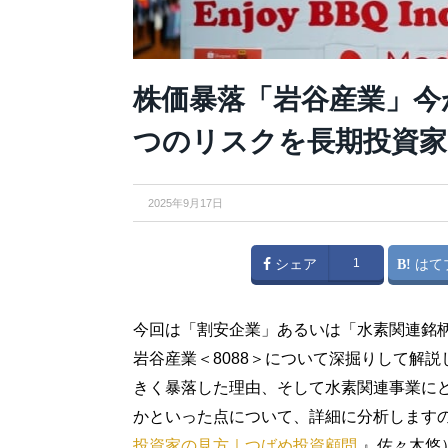
株価暴落「岩谷産業」今
つのリスクを長期投資家
2025年9月17日
シェア
1
はて
今回は「割安企業」あるいは「水素関連銘
岩谷産業＜8088＞について深掘りして解
きく暴落した理由、そして水素関連事業に
かといった点について、詳細に分析します
投資家の見方｜つばめ投資顧問
』佐々木悠