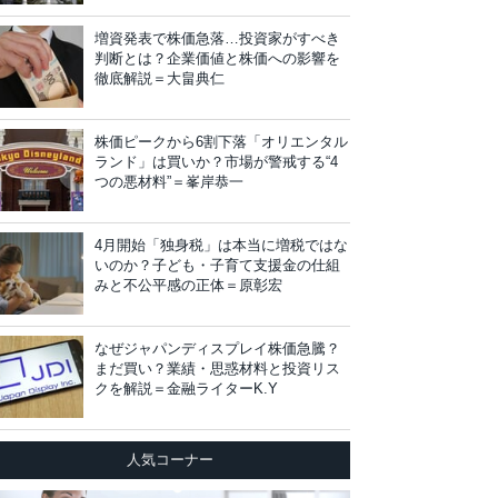
増資発表で株価急落…投資家がすべき
判断とは？企業価値と株価への影響を
徹底解説＝大畠典仁
株価ピークから6割下落「オリエンタル
ランド」は買いか？市場が警戒する“4
つの悪材料”＝峯岸恭一
4月開始「独身税」は本当に増税ではな
いのか？子ども・子育て支援金の仕組
みと不公平感の正体＝原彰宏
なぜジャパンディスプレイ株価急騰？
まだ買い？業績・思惑材料と投資リス
クを解説＝金融ライターK.Y
人気コーナー