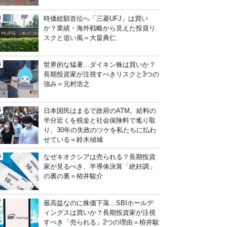
時価総額首位へ「三菱UFJ」は買い
か？業績・海外戦略から見えた投資リ
スクと追い風＝大畠典仁
世界的な猛暑…ダイキン株は買いか？
長期投資家が注視すべきリスクと3つの
強み＝元村浩之
日本国民はまるで政府のATM。給料の
半分近くを税金と社会保険料で毟り取
り、30年の失政のツケを私たちに払わ
せている＝鈴木傾城
なぜキオクシアは売られる？長期投資
家が見るべき、半導体決算「絶好調」
の裏の裏＝栫井駿介
最高益なのに株価下落…SBIホールデ
ィングスは買いか？長期投資家が注視
すべき「売られる」2つの理由＝栫井駿