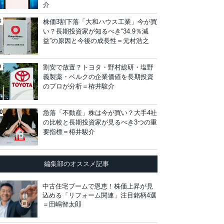
介
株価3割下落「大和ハウス工業」今が買
い？長期投資家が知るべき“34.9％減
益”の原因と今後の成長性＝元村浩之
割安で放置？トヨタ・野村総研・塩野
義製薬・ベルクの企業価値を長期投資
のプロが分析＝栫井駿介
急落「不動産」株は今が買い？大手4社
の比較と長期投資家が見るべき3つの重
要指標＝栫井駿介
編集部のオススメ記事
中古住宅ブームで恩恵！株価上昇が見
込める「リフォーム関連」注目銘柄4選
＝田嶋智太郎