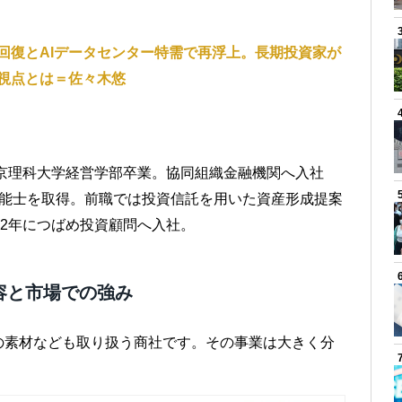
回復とAIデータセンター特需で再浮上。長期投資家が
視点とは＝佐々木悠
東京理科大学経営学部卒業。協同組織金融機関へ入社
技能士を取得。前職では投資信託を用いた資産形成提案
22年につばめ投資顧問へ入社。
容と市場での強み
の素材なども取り扱う商社です。その事業は大きく分