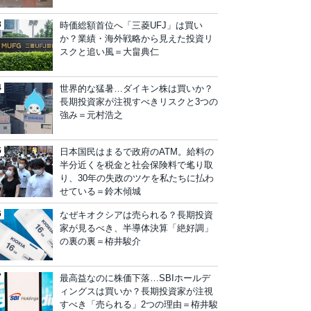
時価総額首位へ「三菱UFJ」は買い
か？業績・海外戦略から見えた投資リ
スクと追い風＝大畠典仁
世界的な猛暑…ダイキン株は買いか？
長期投資家が注視すべきリスクと3つの
強み＝元村浩之
日本国民はまるで政府のATM。給料の
半分近くを税金と社会保険料で毟り取
り、30年の失政のツケを私たちに払わ
せている＝鈴木傾城
なぜキオクシアは売られる？長期投資
家が見るべき、半導体決算「絶好調」
の裏の裏＝栫井駿介
最高益なのに株価下落…SBIホールデ
ィングスは買いか？長期投資家が注視
すべき「売られる」2つの理由＝栫井駿