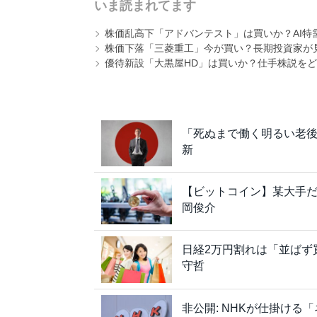
いま読まれてます
株価乱高下「アドバンテスト」は買いか？AI特
株価下落「三菱重工」今が買い？長期投資家が見
優待新設「大黒屋HD」は買いか？仕手株説をど
「死ぬまで働く明るい老
新
【ビットコイン】某大手だ
岡俊介
日経2万円割れは「並ばず
守哲
非公開: NHKが仕掛け