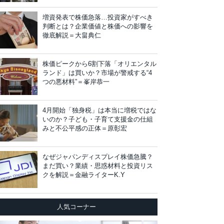
増資発表で株価急落…投資家がすべき
判断とは？企業価値と株価への影響を
徹底解説＝大畠典仁
株価ピークから6割下落「オリエンタル
ランド」は買いか？市場が警戒する“4
つの悪材料”＝峯岸恭一
4月開始「独身税」は本当に増税ではな
いのか？子ども・子育て支援金の仕組
みと不公平感の正体＝原彰宏
なぜジャパンディスプレイ株価急騰？
まだ買い？業績・思惑材料と投資リス
クを解説＝金融ライターK.Y
人気コーナー