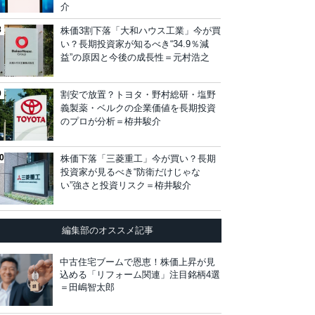
介
株価3割下落「大和ハウス工業」今が買
い？長期投資家が知るべき“34.9％減
益”の原因と今後の成長性＝元村浩之
割安で放置？トヨタ・野村総研・塩野
義製薬・ベルクの企業価値を長期投資
のプロが分析＝栫井駿介
株価下落「三菱重工」今が買い？長期
投資家が見るべき“防衛だけじゃな
い”強さと投資リスク＝栫井駿介
編集部のオススメ記事
中古住宅ブームで恩恵！株価上昇が見
込める「リフォーム関連」注目銘柄4選
＝田嶋智太郎