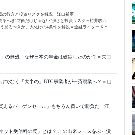
需の行方と投資リスクを解説＝江口裕臣
るべき“防衛だけじゃない”強さと投資リスク＝栫井駿介
う見るべきか、大化けの4条件を解説＝金融ライター K.Y
後」の無残。なぜ日本の年金は破綻したのか？＝矢口
けでなく「大半の」BTC事業者が一斉廃業へ？＝山
買えるバーゲンセール」もちろん買いで勝負だ＝江
る「ネット受信料の罠」とは？ この出来レースをぶっ潰