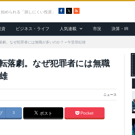
F
X
R
ぐ始められる「損しにくい投資」
a
S
c
S
投資
ビジネス・ライフ
人気連載
市況
決算・IR
e
b
o
落劇。なぜ犯罪者には無職が多いのか？＝午堂登紀雄
o
k
転落劇。なぜ犯罪者には無職
雄
ニュース
ブ
3
Pocket
ポスト