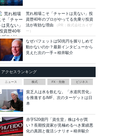
荒れ相場こそ「チャートは見ない」投
資歴40年のプロがやってる先乗り投資
法が有効な理由
（PR：株式会社カイザ
ー）
なぜバフェットは50兆円を握りしめて
動かないのか？最新インタビューから
見えた次の一手＝栫井駿介
アクセスランキング
ニュース
株式
FX・先物
ビジネス
貧乏人は水を飲むな。「水道民営化」
を推進するIMF、次のターゲットは日
本
赤字520億円「資生堂」株は今が買
い？長期投資家が見極めるべき業績悪
化の真因と復活シナリオ＝栫井駿介