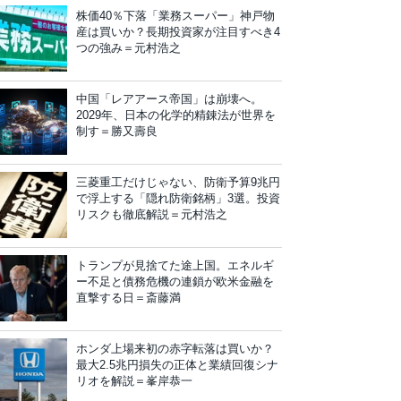
株価40％下落「業務スーパー」神戸物
産は買いか？長期投資家が注目すべき4
つの強み＝元村浩之
中国「レアアース帝国」は崩壊へ。
2029年、日本の化学的精錬法が世界を
制す＝勝又壽良
三菱重工だけじゃない、防衛予算9兆円
で浮上する「隠れ防衛銘柄」3選。投資
リスクも徹底解説＝元村浩之
トランプが見捨てた途上国。エネルギ
ー不足と債務危機の連鎖が欧米金融を
直撃する日＝斎藤満
ホンダ上場来初の赤字転落は買いか？
最大2.5兆円損失の正体と業績回復シナ
リオを解説＝峯岸恭一