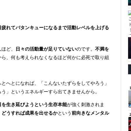
日疲れてバタンキューになるまで活動レベルを上げる
人ほど、
日々の活動量が足りていない
のです。
不満を
から、何も考えられなくなるほど何かに必死で取り組
へとへとになれば、「こんないたずらをしてやろう」
ろう」というエネルギーすら出てきませんから。
日を生き延びようという生存本能
が強く刺激されま
、
どうすれば成果を出せるか
という
前向きなメンタル