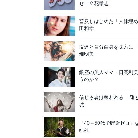
せ＝立花孝志
普及しはじめた「人体埋
田和幸
友達と自分自身を味方に
畑明美
銀座の美人ママ・日高利
うのか？
信じる者は奪われる！ 運
城
「40～50代で貯金ゼロ
紀雄