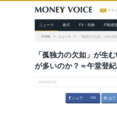
今す
PR
ニュース
株式
FX・先物
不動産
»
»
HOME
ニュース
「孤独力の欠如」が生む転
From
Wikimedia Commons
「孤独力の欠如」が生む
が多いのか？＝午堂登紀
2017年8月1日
シェア
340
はて