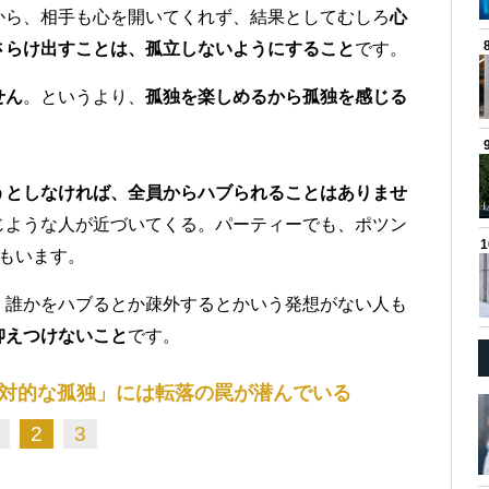
から、相手も心を開いてくれず、結果としてむしろ
心
さらけ出すことは、孤立しないようにすること
です。
せん
。というより、
孤独を楽しめるから孤独を感じる
うとしなければ、全員からハブられることはありませ
じような人が近づいてくる。パーティーでも、ポツン
もいます。
、誰かをハブるとか疎外するとかいう発想がない人も
抑えつけないこと
です。
対的な孤独」には転落の罠が潜んでいる
2
3