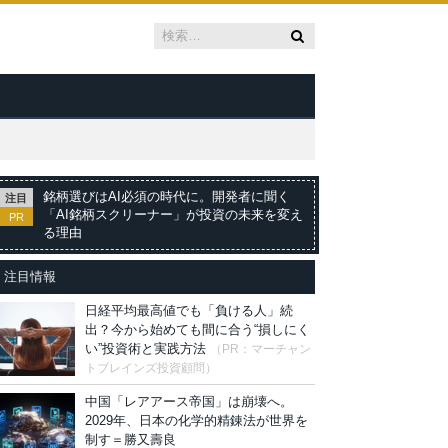
銘柄選びはAI必須の時代に。開発者に聞く
注目
「AI銘柄スクリーナー」が投資の未来を変え
PR
る理由
注目情報
日経平均最高値でも「負ける人」続
出？今から始めても間に合う“損しにく
い”投資術と実践方法
（PR：マーチャン
トブレインズ投資顧問）
中国「レアアース帝国」は崩壊へ。
2029年、日本の化学的精錬法が世界を
制す＝勝又壽良