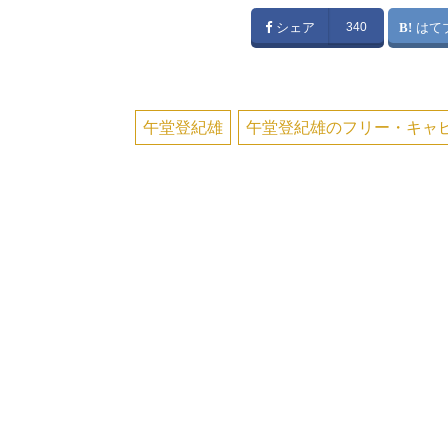
シェア
340
はて
午堂登紀雄
午堂登紀雄のフリー・キャ