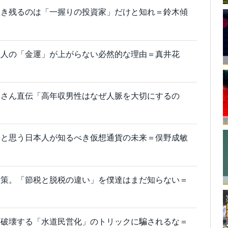
生き残るのは「一握りの投資家」だけと知れ＝鈴木傾
住人の「金運」が上がらない必然的な理由＝真井花
美さん直伝「高年収男性はなぜ人脈を大切にするの
」と思う日本人が知るべき仮想通貨の未来＝俣野成敏
対策。「節税と脱税の違い」を僕達はまだ知らない＝
を破壊する「水道民営化」のトリックに騙されるな＝