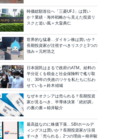
時価総額首位へ「三菱UFJ」は買い
か？業績・海外戦略から見えた投資リ
スクと追い風＝大畠典仁
世界的な猛暑…ダイキン株は買いか？
長期投資家が注視すべきリスクと3つの
強み＝元村浩之
日本国民はまるで政府のATM。給料の
半分近くを税金と社会保険料で毟り取
り、30年の失政のツケを私たちに払わ
せている＝鈴木傾城
なぜキオクシアは売られる？長期投資
家が見るべき、半導体決算「絶好調」
の裏の裏＝栫井駿介
最高益なのに株価下落…SBIホールデ
ィングスは買いか？長期投資家が注視
すべき「売られる」2つの理由＝栫井駿