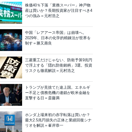
株価40％下落「業務スーパー」神戸物
産は買いか？長期投資家が注目すべき4
つの強み＝元村浩之
中国「レアアース帝国」は崩壊へ。
2029年、日本の化学的精錬法が世界を
制す＝勝又壽良
三菱重工だけじゃない、防衛予算9兆円
で浮上する「隠れ防衛銘柄」3選。投資
リスクも徹底解説＝元村浩之
トランプが見捨てた途上国。エネルギ
ー不足と債務危機の連鎖が欧米金融を
直撃する日＝斎藤満
ホンダ上場来初の赤字転落は買いか？
最大2.5兆円損失の正体と業績回復シナ
リオを解説＝峯岸恭一