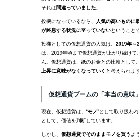
それは
間違っていました
。
投機になっているなら、
人気の高いものに
が終息する状況に至っていない
ということ
投機としての仮想通貨の人気は、
2019年～
は、2019年頃まで仮想通貨が上がり続け
ん。仮想通貨は、紙のお金との比較として
上昇に意味がなくなっていく
と考えられま
仮想通貨ブームの「本当の意味
現在、仮想通貨は、“
モノ
”として取り扱わ
として、価値を判断しています。
しかし、
仮想通貨でそのままモノを買う
よ