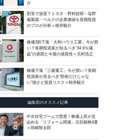
介
割安で放置？トヨタ・野村総研・塩野
義製薬・ベルクの企業価値を長期投資
のプロが分析＝栫井駿介
株価3割下落「大和ハウス工業」今が買
い？長期投資家が知るべき“34.9％減
益”の原因と今後の成長性＝元村浩之
株価下落「三菱重工」今が買い？長期
投資家が見るべき“防衛だけじゃな
い”強さと投資リスク＝栫井駿介
編集部のオススメ記事
中古住宅ブームで恩恵！株価上昇が見
込める「リフォーム関連」注目銘柄4選
＝田嶋智太郎