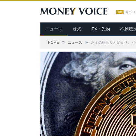
今す
PR
ニュース
株式
FX・先物
不動産
»
»
HOME
ニュース
お金の終わりと始まり。ビ