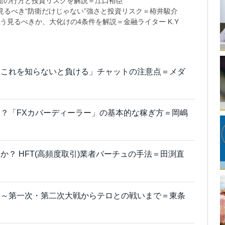
需の行方と投資リスクを解説＝江口裕臣
るべき“防衛だけじゃない”強さと投資リスク＝栫井駿介
う見るべきか、大化けの4条件を解説＝金融ライター K.Y
「これを知らないと負ける」チャットの注意点＝メダ
？「FXカバーディーラー」の基本的な稼ぎ方＝岡嶋
？ HFT(高頻度取引)業者バーチュの手法＝田渕直
則～第一次・第二次大戦からテロとの戦いまで＝東条