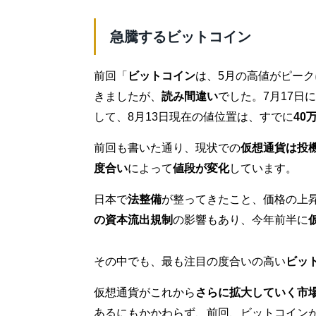
急騰するビットコイン
前回「
ビットコイン
は、5月の高値がピー
きましたが、
読み間違い
でした。7月17日
して、8月13日現在の値位置は、すでに
40
前回も書いた通り、現状での
仮想通貨は投
度合い
によって
値段が変化
しています。
日本で
法整備
が整ってきたこと、価格の上
の資本流出規制
の影響もあり、今年前半に
その中でも、最も注目の度合いの高い
ビッ
仮想通貨がこれから
さらに拡大していく市
あるにもかかわらず、前回、ビットコイン