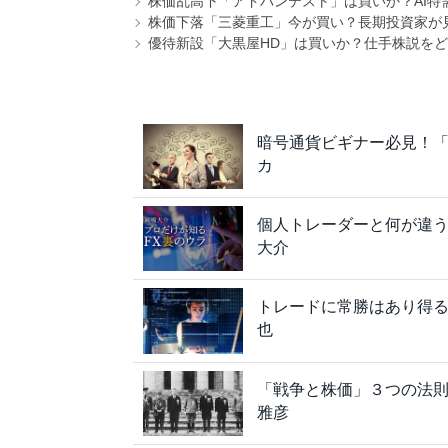
株価乱高下「アドバンテスト」は買いか？AI特
株価下落「三菱重工」今が買い？長期投資家が見
優待新設「大黒屋HD」は買いか？仕手株説をど
暗号通貨ビギナー必見！
カ
個人トレーダーと何が違う
大介
トレードに常勝はあり得るか
也
「戦争と株価」３つの法
雅彦