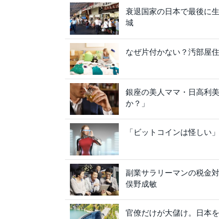
衰退国家の日本で最後に
城
なぜ片付かない？汚部屋
銀座の美人ママ・日高利
か？」
「ビットコインは怪しい
副業サラリーマンの税金
俣野成敏
官僚だけが大儲け。日本