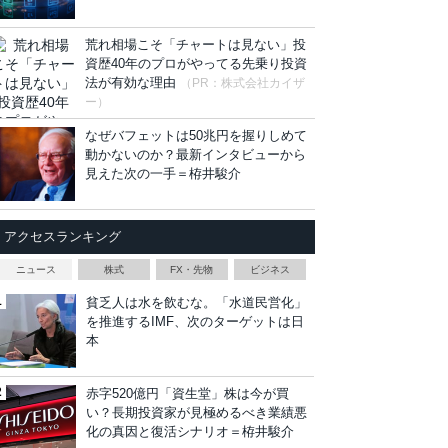
荒れ相場こそ「チャートは見ない」投
資歴40年のプロがやってる先乗り投資
法が有効な理由
（PR：株式会社カイザ
ー）
なぜバフェットは50兆円を握りしめて
動かないのか？最新インタビューから
見えた次の一手＝栫井駿介
アクセスランキング
ニュース
株式
FX・先物
ビジネス
貧乏人は水を飲むな。「水道民営化」
を推進するIMF、次のターゲットは日
本
赤字520億円「資生堂」株は今が買
い？長期投資家が見極めるべき業績悪
化の真因と復活シナリオ＝栫井駿介