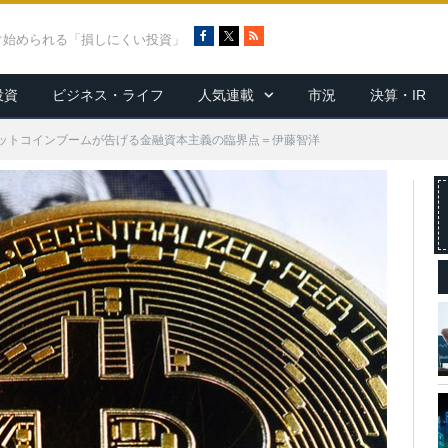
F
X
R
ぐ始められる「損しにくい投資」
a
S
c
S
投資
ビジネス・ライフ
人気連載
市況
決算・IR
e
b
o
ットコインブームが告げる金融資本主義の臨界点＝伊藤智洋
o
k