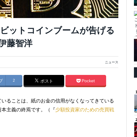
。ビットコインブームが告げる
伊藤智洋
ニュース
ブ
2
Pocket
ポスト
ていることは、紙のお金の信用がなくなってきている
資本主義の終焉です。（『
少額投資家のための売買戦
）