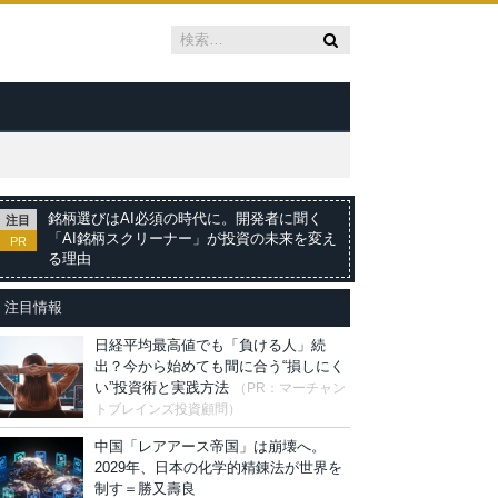
銘柄選びはAI必須の時代に。開発者に聞く
注目
「AI銘柄スクリーナー」が投資の未来を変え
PR
る理由
注目情報
日経平均最高値でも「負ける人」続
出？今から始めても間に合う“損しにく
い”投資術と実践方法
（PR：マーチャン
トブレインズ投資顧問）
中国「レアアース帝国」は崩壊へ。
2029年、日本の化学的精錬法が世界を
制す＝勝又壽良