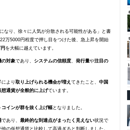
クになり、徐々に人気が分散される可能性がある」と書
に22万5000円程度で押し目をつけた後、急上昇を開始
万円
を大幅に越えています。
機の対象
であり、
システムの信頼度
、
発行量
や
注目の
昇により
取り上げられる機会が増え
てきたこと、
中国
仮想通貨が全般的に上げ
ています。
トコインが群を抜く上げ幅
となりました。
場
であり、
最終的な到達点がまったく見えない
状況で
が他の仮想通貨と比較して高過ぎると判断しました。