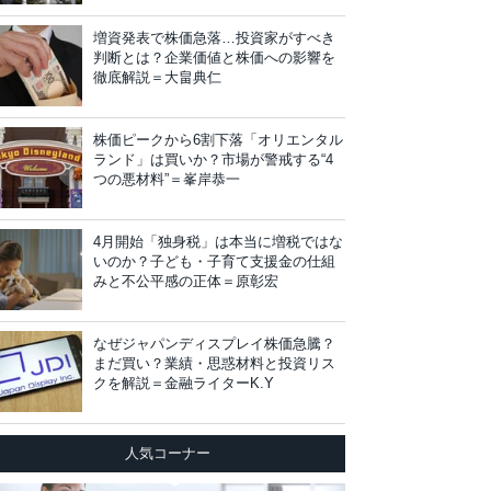
増資発表で株価急落…投資家がすべき
判断とは？企業価値と株価への影響を
徹底解説＝大畠典仁
株価ピークから6割下落「オリエンタル
ランド」は買いか？市場が警戒する“4
つの悪材料”＝峯岸恭一
4月開始「独身税」は本当に増税ではな
いのか？子ども・子育て支援金の仕組
みと不公平感の正体＝原彰宏
なぜジャパンディスプレイ株価急騰？
まだ買い？業績・思惑材料と投資リス
クを解説＝金融ライターK.Y
人気コーナー