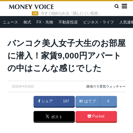
»
»
»
HOME
人気連載
路地ウラ景気ウォッチャー
バンコク
美人女子大生のお部屋に潜入！家賃9,000円アパートの中はこんな感
今すぐ始められる「損しにくい投資」
PR
じでした
ニュース
株式
FX・先物
不動産投資
ビジネス・ライフ
人気連
バンコク美人女子大生のお部屋
に潜入！家賃9,000円アパート
の中はこんな感じでした
2015年4月20日
路地ウラ景気ウォッチャー
シェア
107
はてブ
4
Pocket
ポスト