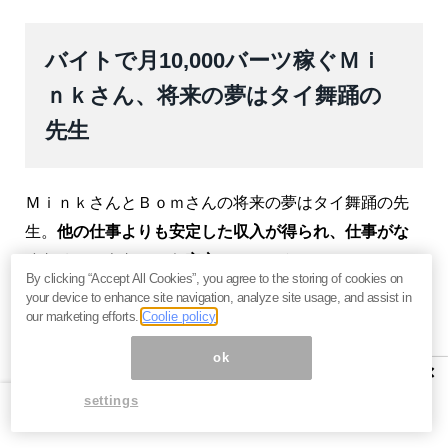
バイトで月10,000バーツ稼ぐＭｉ
ｎｋさん、将来の夢はタイ舞踊の
先生
ＭｉｎｋさんとＢｏｍさんの将来の夢はタイ舞踊の先
生。
他の仕事よりも安定した収入が得られ、仕事がな
くなることもないから安心
なんだそうです。
By clicking “Accept All Cookies”, you agree to the storing of cookies on
your device to enhance site navigation, analyze site usage, and assist in
そんなＭｉｎｋさんは、現在もアジアティーク・ザ・
our marketing efforts.
Coolie policy
リバーフロント（2012年にチャオプラヤー川沿いにオ
ok
ープンした人気ナイトスポット）でタイダンスのバイ
×
トを週1回、またその他のオファーをいただいて
月
settings
10,000バーツ（約36,000円）の収入
を得ています。