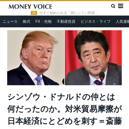
»
»
HOME
ニュース
シンゾウ・ドナルドの仲とは何だったの
か。対米貿易摩擦が日本経済にとどめを刺す＝斎藤満
今すぐ始められる「損しにくい投資」
PR
ニュース
株式
FX・先物
不動産投資
ビジネス・ライフ
人気連
シンゾウ・ドナルドの仲とは
何だったのか。対米貿易摩擦が
日本経済にとどめを刺す＝斎藤