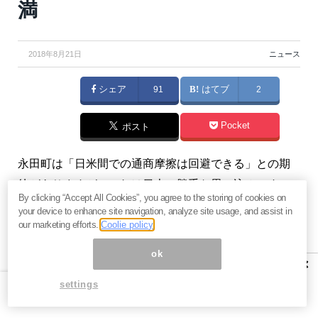
満
2018年8月21日
ニュース
シェア
91
はてブ
2
Pocket
ポスト
永田町は「日米間での通商摩擦は回避できる」との期
待がありますが、これは日本の勝手な思い込みです。
By clicking “Accept All Cookies”, you agree to the storing of cookies on
トランプ政権は日米通商協議に厳しく当たってきてい
your device to enhance site navigation, analyze site usage, and assist in
ます。（『
マンさんの経済あらかると
』斎藤満）
our marketing efforts.
Coolie policy
ok
※本記事は、『
マンさんの経済あらかると
』2018年8月
×
17日号の一部抜粋です。ご興味を持たれた方はぜひこ
settings
の機会にバックナンバー含め
今月すべて無料のお試し