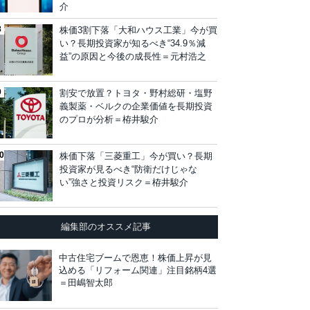
介
株価3割下落「大和ハウス工業」今が買
い？長期投資家が知るべき“34.9％減
益”の原因と今後の成長性＝元村浩之
割安で放置？トヨタ・野村総研・塩野
義製薬・ベルクの企業価値を長期投資
のプロが分析＝栫井駿介
株価下落「三菱重工」今が買い？長期
投資家が見るべき“防衛だけじゃな
い”強さと投資リスク＝栫井駿介
編集部のオススメ記事
中古住宅ブームで恩恵！株価上昇が見
込める「リフォーム関連」注目銘柄4選
＝田嶋智太郎