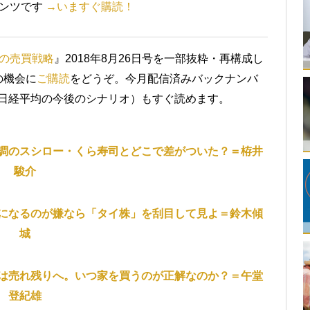
テンツです
→いますぐ購読！
の売買戦略
』2018年8月26日号を一部抜粋・再構成し
の機会に
ご購読
をどうぞ。今月配信済みバックナンバ
、日経平均の今後のシナリオ）もすぐ読めます。
調のスシロー・くら寿司とどこで差がついた？＝栫井
駿介
になるのが嫌なら「タイ株」を刮目して見よ＝鈴木傾
城
は売れ残りへ。いつ家を買うのが正解なのか？＝午堂
登紀雄