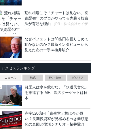
荒れ相場こそ「チャートは見ない」投
資歴40年のプロがやってる先乗り投資
法が有効な理由
（PR：株式会社カイザ
ー）
なぜバフェットは50兆円を握りしめて
動かないのか？最新インタビューから
見えた次の一手＝栫井駿介
アクセスランキング
ニュース
株式
FX・先物
ビジネス
貧乏人は水を飲むな。「水道民営化」
を推進するIMF、次のターゲットは日
本
赤字520億円「資生堂」株は今が買
い？長期投資家が見極めるべき業績悪
化の真因と復活シナリオ＝栫井駿介