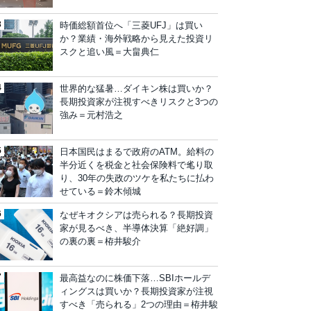
時価総額首位へ「三菱UFJ」は買い
か？業績・海外戦略から見えた投資リ
スクと追い風＝大畠典仁
世界的な猛暑…ダイキン株は買いか？
長期投資家が注視すべきリスクと3つの
強み＝元村浩之
日本国民はまるで政府のATM。給料の
半分近くを税金と社会保険料で毟り取
り、30年の失政のツケを私たちに払わ
せている＝鈴木傾城
なぜキオクシアは売られる？長期投資
家が見るべき、半導体決算「絶好調」
の裏の裏＝栫井駿介
最高益なのに株価下落…SBIホールデ
ィングスは買いか？長期投資家が注視
すべき「売られる」2つの理由＝栫井駿