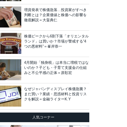
増資発表で株価急落…投資家がすべき
判断とは？企業価値と株価への影響を
徹底解説＝大畠典仁
株価ピークから6割下落「オリエンタル
ランド」は買いか？市場が警戒する“4
つの悪材料”＝峯岸恭一
4月開始「独身税」は本当に増税ではな
いのか？子ども・子育て支援金の仕組
みと不公平感の正体＝原彰宏
なぜジャパンディスプレイ株価急騰？
まだ買い？業績・思惑材料と投資リス
クを解説＝金融ライターK.Y
人気コーナー