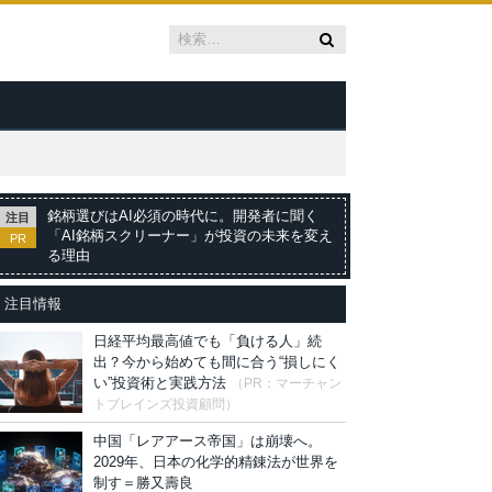
銘柄選びはAI必須の時代に。開発者に聞く
注目
「AI銘柄スクリーナー」が投資の未来を変え
PR
る理由
注目情報
日経平均最高値でも「負ける人」続
出？今から始めても間に合う“損しにく
い”投資術と実践方法
（PR：マーチャン
トブレインズ投資顧問）
中国「レアアース帝国」は崩壊へ。
2029年、日本の化学的精錬法が世界を
制す＝勝又壽良