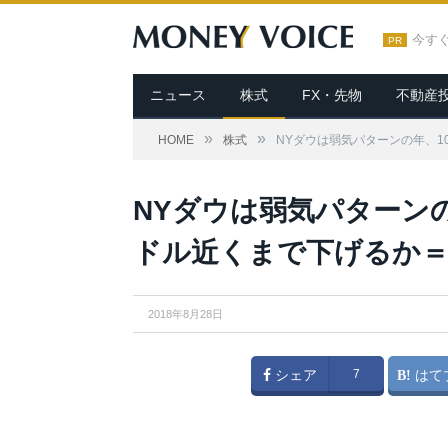
今す
PR
ニュース
株式
FX・先物
不動産
»
»
HOME
株式
NYダウは弱気パターンの年、1
NYダウは弱気パターンの年
ドル近くまで下げるか＝
2018年8月28日
シェア
7
はて