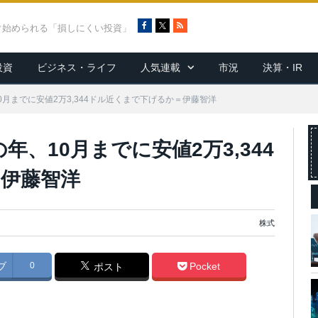
F
X
R
ぐ始められる「損しにくい投資」
a
S
c
S
投資
ビジネス・ライフ
人気連載
市況
決算・IR
e
b
o
0月までに安値2万3,344ドル近くまで下げるか＝伊藤智洋
o
k
、10月までに安値2万3,344
伊藤智洋
株式
ブ
0
Pocket
ポスト