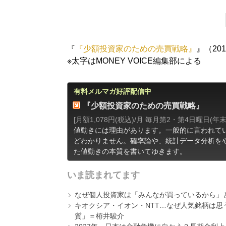
『
『少額投資家のための売買戦略』
』（20
※太字はMONEY VOICE編集部による
有料メルマガ好評配信中
『少額投資家のための売買戦略』
[月額1,078円(税込)/月 毎月第2・第4日曜日(年
値動きには理由があります。一般的に言われて
どわかりません。確率論や、統計データ分析を
た値動きの本質を書いてゆきます。
いま読まれてます
なぜ個人投資家は「みんなが買っているから」
キオクシア・イオン・NTT…なぜ人気銘柄は
質」＝栫井駿介