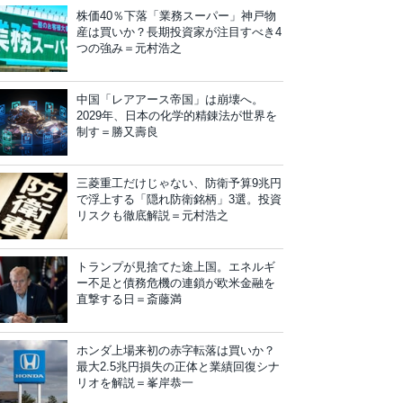
株価40％下落「業務スーパー」神戸物
産は買いか？長期投資家が注目すべき4
つの強み＝元村浩之
中国「レアアース帝国」は崩壊へ。
2029年、日本の化学的精錬法が世界を
制す＝勝又壽良
三菱重工だけじゃない、防衛予算9兆円
で浮上する「隠れ防衛銘柄」3選。投資
リスクも徹底解説＝元村浩之
トランプが見捨てた途上国。エネルギ
ー不足と債務危機の連鎖が欧米金融を
直撃する日＝斎藤満
ホンダ上場来初の赤字転落は買いか？
最大2.5兆円損失の正体と業績回復シナ
リオを解説＝峯岸恭一