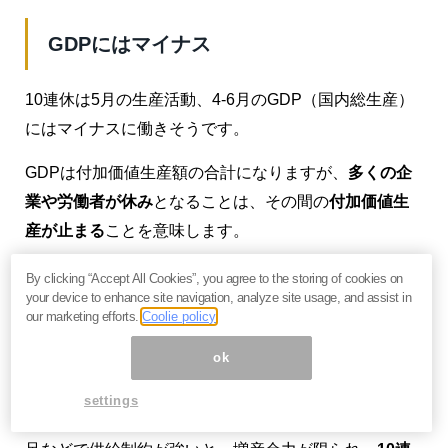
GDPにはマイナス
10連休は5月の生産活動、4-6月のGDP（国内総生産）
にはマイナスに働きそうです。
GDPは付加価値生産額の合計になりますが、
多くの企
業や労働者が休み
となることは、その間の
付加価値生
産が止まる
ことを意味します。
By clicking “Accept All Cookies”, you agree to the storing of cookies on
もちろん、連休中もむしろ「かき入れ時」とする業界
your device to enhance site navigation, analyze site usage, and assist in
our marketing efforts.
Coolie policy
もありますが、そこでの生産能力には限界があり、
「増産」にも限度があります。
ok
一方、製造業などでは連休中に工場を閉じた分、その
settings
前後に増産してカバーするとしても、もともと人手不