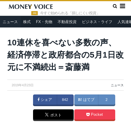
»
»
HOME
ニュース
10連休を喜べない多数の声、経済停滞と
政府都合の5月1日改元に不満続出＝斎藤満
今すぐ始められる「損しにくい投資」
PR
ニュース
株式
FX・先物
不動産投資
ビジネス・ライフ
人気連
10連休を喜べない多数の声、
経済停滞と政府都合の5月1日改
元に不満続出＝斎藤満
2019年4月23日
ニュース
シェア
842
はてブ
2
Pocket
ポスト