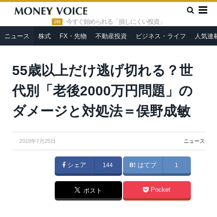
»
»
HOME
ニュース
55歳以上だけ逃げ切れる？世代別「老後
2000万円問題」のダメージと対処法＝俣野成敏
今すぐ始められる「損しにくい投資」
PR
ニュース
株式
FX・先物
不動産投資
ビジネス・ライフ
人気連
55歳以上だけ逃げ切れる？世
代別「老後2000万円問題」の
ダメージと対処法＝俣野成敏
2019年7月25日
ニュース
シェア
144
はてブ
1
Pocket
ポスト