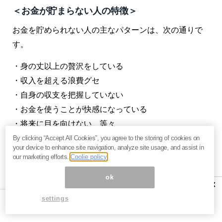
＜お金が貯まらない人の特徴＞
お金を貯められない人の主なパターンは、次の通りで
す。
・身の丈以上の贅沢をしている
・収入を超える浪費グセ
・自身の収支を把握していない
・お金を使うことが快感になっている
・将来に目を向けない、等々
By clicking “Accept All Cookies”, you agree to the storing of cookies on
それでは、「
お金を稼ぐだけでは将来の問題を解決で
your device to enhance site navigation, analyze site usage, and assist in
our marketing efforts.
Coolie policy
きない
」のだとすると、一体、どうしたらいいのでし
ょうか？
ok
×
私は現在、金融の専門家とともにマネースクールを運
settings
営しています。おかげさまで現在、会員数は順調に伸