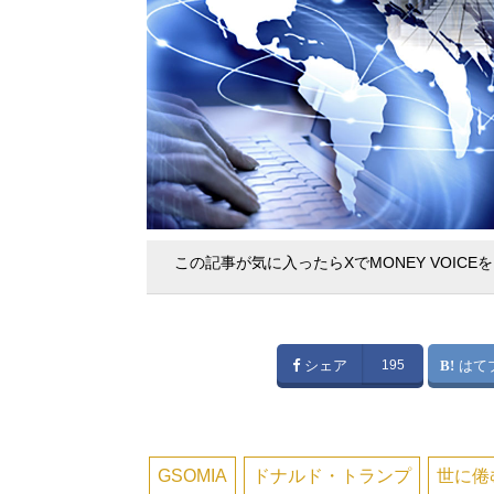
この記事が気に入ったらXでMONEY VOICE
シェア
195
はて
GSOMIA
ドナルド・トランプ
世に倦