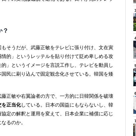
か？
回もそうだが、武藤正敏をテレビに張り付け、文在寅
感情的」というレッテルを貼り付けて貶め卑しめる攻
性的」というイメージを言説工作し、テレビを動員し
本国民に刷り込んで固定観念化させている。韓国を矮
武藤正敏や右翼論者の方で、一方的に日韓関係を破壊
交を正当化
している。日本の国益にもならないし、韓
権協定の解釈と運用を変えて、日本企業に補償に応じ
になるのか。