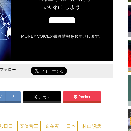
いいね！しよう
MONEY VOICEの最新情報をお届けします。
をフォロー
ブ
2
Pocket
ポスト
む日日
安倍晋三
文在寅
日本
村山談話