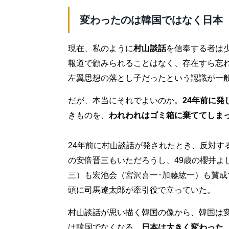
変わったのは韓国ではなく日本
現在、私のように
村山談話
を信奉する者は
報道で顧みられることはなく、存在すら忘
左翼思想の落とし子だったという認識が一
だが、本当にそれでよいのか。
24年前に
きものを、
われわれはゴミ箱に棄ててしま
24年前に村山談話が発されたとき、反対す
の安倍晋三もいただろうし、49歳の櫻井よ
三）も宏池会（宮沢喜一･加藤紘一）も賛成
頭に司馬遼太郎が牽引役で立っていた。
村山談話が思い描く韓国の像から、韓国は
は韓国でなくなる。
日本は大きく変わった