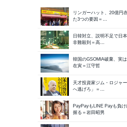
リンガーハット、20億円
た3つの要因＝…
日韓対立、説明不足で日
非難殺到＝高…
韓国のGSOMIA破棄、
在寅＝江守哲
天才投資家ジム・ロジャ
へ逃げろ」＝…
PayPayもLINE Pa
握る＝岩田昭男