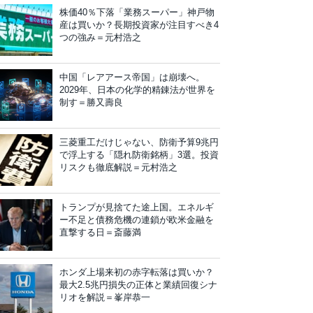
株価40％下落「業務スーパー」神戸物
産は買いか？長期投資家が注目すべき4
つの強み＝元村浩之
中国「レアアース帝国」は崩壊へ。
2029年、日本の化学的精錬法が世界を
制す＝勝又壽良
三菱重工だけじゃない、防衛予算9兆円
で浮上する「隠れ防衛銘柄」3選。投資
リスクも徹底解説＝元村浩之
トランプが見捨てた途上国。エネルギ
ー不足と債務危機の連鎖が欧米金融を
直撃する日＝斎藤満
ホンダ上場来初の赤字転落は買いか？
最大2.5兆円損失の正体と業績回復シナ
リオを解説＝峯岸恭一