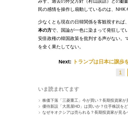
みず、過去の外交方針（村山談話）との齟
民の感情を操作し扇動しているのは、NHK
少なくとも現在の日韓関係を客観視すれば
本の方
で、国論が一色に染まって発狂して
安倍政権の韓国政策を批判する声がない。マ
を全く果たしてない。
Next:
トランプは日本に譲歩を
1
いま読まれてます
株価下落「三菱重工」今が買い？長期投資家が見
優待新設「大黒屋HD」は買いか？仕手株説をど
なぜキオクシアは売られる？長期投資家が見る