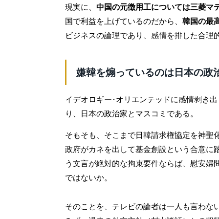
現実に、
中国の元徴用工については三菱マ
国で利益を上げているのだから、
韓国の最
ビジネスの論理であり、感情を排した合理
嫌韓を煽っているのは日本の政
イデオロギー･オリエンテッドに感情剥き
り、日本の政治家とマスコミである。
そもそも、そこまで日韓請求権協定を神聖
政府がカネを出して基金創設という合意に
う文言が絶対的な拘束要件ならば、慰安婦
ではないか。
そのことを、テレビの論者は一人も言わな