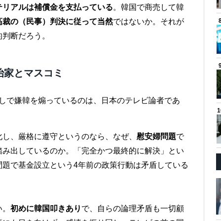
テリアルは補償金を支払っている
。韓国で商売して韓
高裁の（民事）判決に従って当然
ではないか。それが
的判断だろう。
治家とマスコミ
出しで嫌韓を煽っているのは、日本のテレビ論者であ
化し、厳格に遵守というのなら、なぜ、
慰安婦問題
で
踏み出しているのか。「完全かつ最終的に解決」とい
問題で基金設立という4年前の政策行動は矛盾している
い。
初めに韓国叩きあり
で、自らの論理矛盾も一切顧