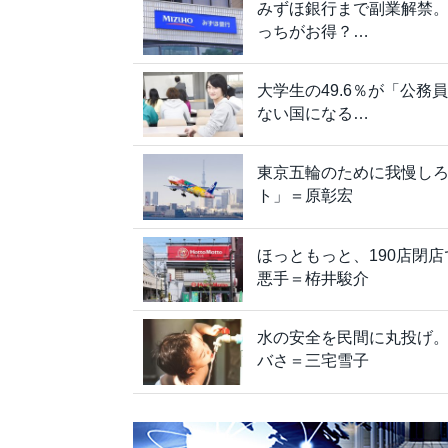
みずほ銀行まで副業解禁
っちがお得？…
大学生の49.6％が「公
ない国になる…
東京五輪のために我慢し
ト」＝原彰宏
ほっともっと、190店閉
悪手＝栫井駿介
水の安全を民間に丸投げ。
バさ＝三宅雪子