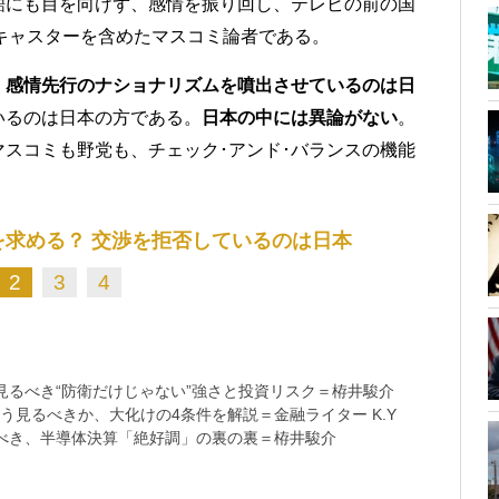
齬にも目を向けず、感情を振り回し、テレビの前の国
キャスターを含めたマスコミ論者である。
、
感情先行のナショナリズムを噴出させているのは日
いるのは日本の方である。
日本の中には異論がない
。
スコミも野党も、チェック･アンド･バランスの機能
求める？ 交渉を拒否しているのは日本
2
3
4
るべき“防衛だけじゃない”強さと投資リスク＝栫井駿介
う見るべきか、大化けの4条件を解説＝金融ライター K.Y
べき、半導体決算「絶好調」の裏の裏＝栫井駿介