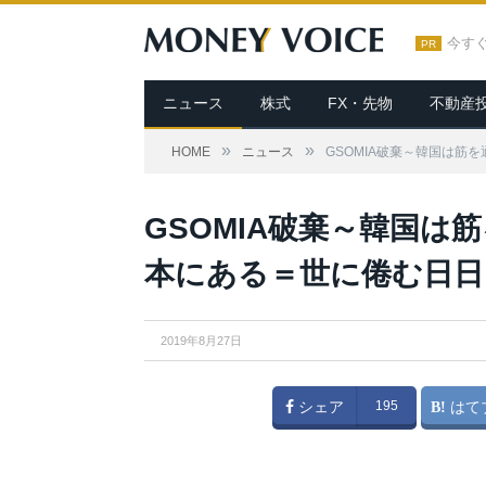
今す
PR
ニュース
株式
FX・先物
不動産
»
»
HOME
ニュース
GSOMIA破棄～韓国は筋
GSOMIA破棄～韓国は
本にある＝世に倦む日日
2019年8月27日
シェア
195
はて