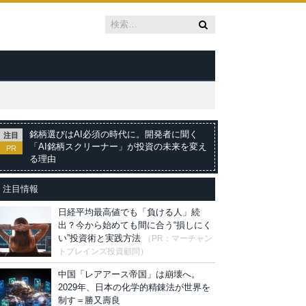
銘柄選びはAI必須の時代に。開発者に聞く
注目
「AI銘柄スクリーナー」が投資の未来を変え
PR
る理由
注目情報
日経平均最高値でも「負ける人」続
出？今から始めても間に合う“損しにく
い”投資術と実践方法
（PR：マーチャン
トブレインズ投資顧問）
中国「レアアース帝国」は崩壊へ。
2029年、日本の化学的精錬法が世界を
制す＝勝又壽良