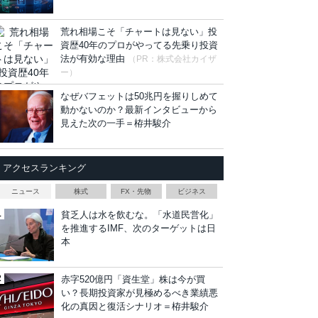
荒れ相場こそ「チャートは見ない」投
資歴40年のプロがやってる先乗り投資
法が有効な理由
（PR：株式会社カイザ
ー）
なぜバフェットは50兆円を握りしめて
動かないのか？最新インタビューから
見えた次の一手＝栫井駿介
アクセスランキング
ニュース
株式
FX・先物
ビジネス
貧乏人は水を飲むな。「水道民営化」
を推進するIMF、次のターゲットは日
本
赤字520億円「資生堂」株は今が買
い？長期投資家が見極めるべき業績悪
化の真因と復活シナリオ＝栫井駿介