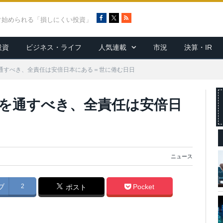
F
X
R
ぐ始められる「損しにくい投資」
a
S
c
S
投資
ビジネス・ライフ
人気連載
市況
決算・IR
e
b
o
を通すべき、全責任は安倍日本にある＝世に倦む日日
o
k
筋を通すべき、全責任は安倍日
ニュース
ブ
2
Pocket
ポスト