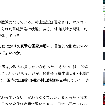
少数派になっている。村山談話は否定され、マスコミ
れられた孤絶異端の状態にある。村山談話は間違った
般化している。
発したばかりの真摯な国家声明
を、普遍的な財産とすべ
ってよいのか
。
る者は少数の右翼しかいなかった。その中には、40歳
しこもいただろう。だが、経世会（橋本龍太郎･小渕恵
で、
国内の圧倒的多数が村山談話を支持
していた。先
変わっていない。変わらなくてよい。変わったら韓国
。日本の変化は逸脱で退化である。日本が元のフレッ