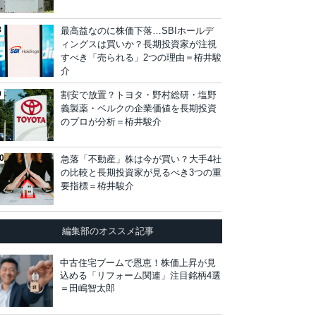
最高益なのに株価下落…SBIホールデ
ィングスは買いか？長期投資家が注視
すべき「売られる」2つの理由＝栫井駿
介
割安で放置？トヨタ・野村総研・塩野
義製薬・ベルクの企業価値を長期投資
のプロが分析＝栫井駿介
急落「不動産」株は今が買い？大手4社
の比較と長期投資家が見るべき3つの重
要指標＝栫井駿介
編集部のオススメ記事
中古住宅ブームで恩恵！株価上昇が見
込める「リフォーム関連」注目銘柄4選
＝田嶋智太郎