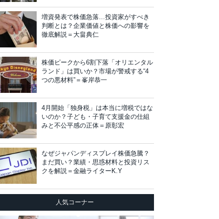
増資発表で株価急落…投資家がすべき
判断とは？企業価値と株価への影響を
徹底解説＝大畠典仁
株価ピークから6割下落「オリエンタル
ランド」は買いか？市場が警戒する“4
つの悪材料”＝峯岸恭一
4月開始「独身税」は本当に増税ではな
いのか？子ども・子育て支援金の仕組
みと不公平感の正体＝原彰宏
なぜジャパンディスプレイ株価急騰？
まだ買い？業績・思惑材料と投資リス
クを解説＝金融ライターK.Y
人気コーナー