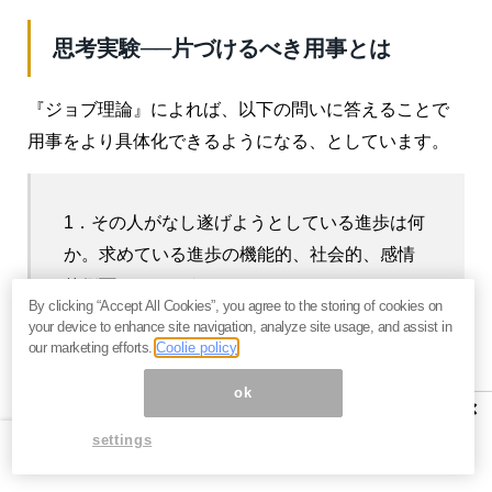
思考実験──片づけるべき用事とは
『ジョブ理論』によれば、以下の問いに答えることで
用事をより具体化できるようになる、としています。
1．その人がなし遂げようとしている進歩は何
か。求めている進歩の機能的、社会的、感情
的側面はどのようなものか。
By clicking “Accept All Cookies”, you agree to the storing of cookies on
your device to enhance site navigation, analyze site usage, and assist in
2．苦心している状況は何か。誰がいつどこで
our marketing efforts.
Coolie policy
何をしているときか。
ok
×
3．進歩をなし遂げるのを阻む障害物は何か。
settings
4．不完全な解決策で我慢し、埋め合わせの行