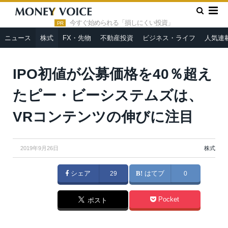
»
»
HOME
株式
IPO初値が公募価格を40％超えたピー・ビーシ
ステムズは、VRコンテンツの伸びに注目
今すぐ始められる「損しにくい投資」
PR
ニュース
株式
FX・先物
不動産投資
ビジネス・ライフ
人気連
IPO初値が公募価格を40％超え
たピー・ビーシステムズは、
VRコンテンツの伸びに注目
2019年9月26日
株式
シェア
29
はてブ
0
Pocket
ポスト