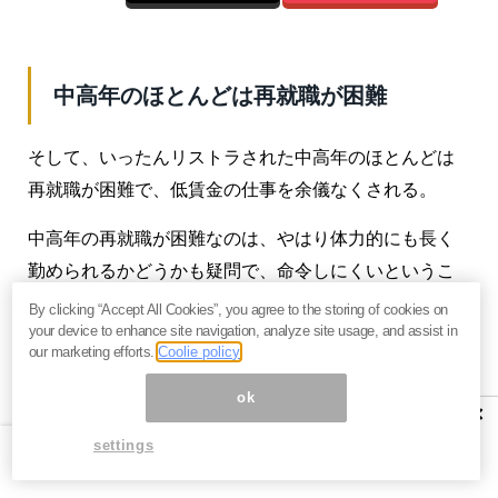
中高年のほとんどは再就職が困難
そして、いったんリストラされた中高年のほとんどは
再就職が困難で、低賃金の仕事を余儀なくされる。
中高年の再就職が困難なのは、やはり体力的にも長く
勤められるかどうかも疑問で、命令しにくいというこ
とがある。新しく何かに取り組むには柔軟性にも欠け
By clicking “Accept All Cookies”, you agree to the storing of cookies on
your device to enhance site navigation, analyze site usage, and assist in
ている。そして中高年のスキルは時代遅れになってい
our marketing efforts.
Coolie policy
ることが多い。
ok
×
雇う側は、体力もあって従順で使いやすい若年層を雇
settings
った方がいいに決まっている。若くて熱意に溢れた若
い新人は命令しやすく使いやすいが、自分よりも年配