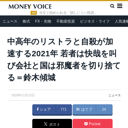
»
»
HOME
ニュース
中高年のリストラと自殺が加速する2021
年 若者は快哉を叫び会社と国は邪魔者を切り捨てる＝鈴木傾城
今すぐ始められる「損しにくい投資」
PR
ニュース
株式
FX・先物
不動産投資
ビジネス・ライフ
人気連
中高年のリストラと自殺が加
速する2021年 若者は快哉を叫
び会社と国は邪魔者を切り捨て
る＝鈴木傾城
2020年11月12日
ニュース
シェア
771
はてブ
24
Pocket
ポスト