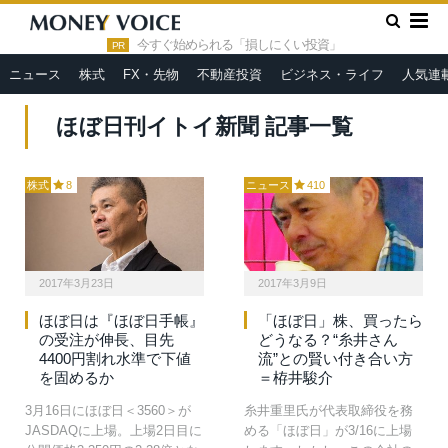
»
HOME
ほぼ日刊イトイ新聞
今すぐ始められる「損しにくい投資」
PR
ニュース
株式
FX・先物
不動産投資
ビジネス・ライフ
人気連
ほぼ日刊イトイ新聞 記事一覧
株式
8
ニュース
410
2017年3月23日
2017年3月9日
ほぼ日は『ほぼ日手帳』
「ほぼ日」株、買ったら
の受注が伸長、目先
どうなる？“糸井さん
4400円割れ水準で下値
流”との賢い付き合い方
を固めるか
＝栫井駿介
3月16日にほぼ日＜3560＞が
糸井重里氏が代表取締役を務
JASDAQに上場。上場2日目に
める「ほぼ日」が3/16に上場