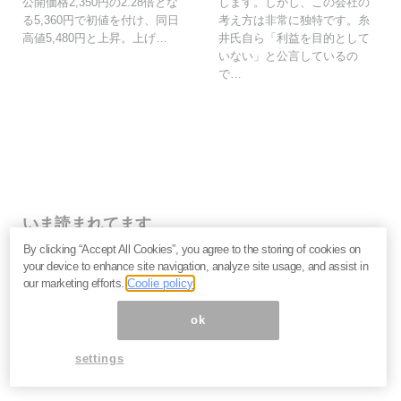
公開価格2,350円の2.28倍とな
します。しかし、この会社の
る5,360円で初値を付け、同日
考え方は非常に独特です。糸
高値5,480円と上昇。上げ…
井氏自ら「利益を目的として
いない」と公言しているの
で…
いま読まれてます
By clicking “Accept All Cookies”, you agree to the storing of cookies on
なぜ個人投資家は「みんなが買っているから」と手を出
your device to enhance site navigation, analyze site usage, and assist in
して大損するのか？
our marketing efforts.
Coolie policy
キオクシア・イオン・NTT…なぜ人気銘柄は思うように
上がらないのか。投資家が見落とす企業の「性質」＝栫
ok
井駿介
2027年、日本は金融危機に向かう？長期金利上昇の裏
settings
で起きている「負債の危機」を吉田繁治が解説