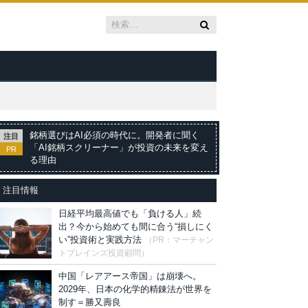
銘柄選びはAI必須の時代に。開発者に聞く
注目
「AI銘柄スクリーナー」が投資の未来を変え
PR
る理由
注目情報
日経平均最高値でも「負ける人」続
出？今から始めても間に合う“損しにく
い”投資術と実践方法
（PR：マーチャン
トブレインズ投資顧問）
中国「レアアース帝国」は崩壊へ。
2029年、日本の化学的精錬法が世界を
制す＝勝又壽良