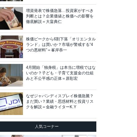
増資発表で株価急落…投資家がすべき
判断とは？企業価値と株価への影響を
徹底解説＝大畠典仁
株価ピークから6割下落「オリエンタル
ランド」は買いか？市場が警戒する“4
つの悪材料”＝峯岸恭一
4月開始「独身税」は本当に増税ではな
いのか？子ども・子育て支援金の仕組
みと不公平感の正体＝原彰宏
なぜジャパンディスプレイ株価急騰？
まだ買い？業績・思惑材料と投資リス
クを解説＝金融ライターK.Y
人気コーナー