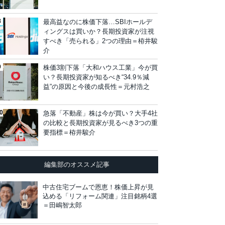
最高益なのに株価下落…SBIホールデ
ィングスは買いか？長期投資家が注視
すべき「売られる」2つの理由＝栫井駿
介
株価3割下落「大和ハウス工業」今が買
い？長期投資家が知るべき“34.9％減
益”の原因と今後の成長性＝元村浩之
急落「不動産」株は今が買い？大手4社
の比較と長期投資家が見るべき3つの重
要指標＝栫井駿介
編集部のオススメ記事
中古住宅ブームで恩恵！株価上昇が見
込める「リフォーム関連」注目銘柄4選
＝田嶋智太郎