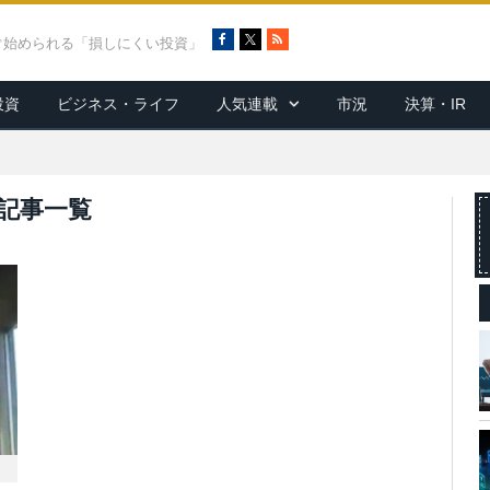
F
X
R
ぐ始められる「損しにくい投資」
a
S
c
S
投資
ビジネス・ライフ
人気連載
市況
決算・IR
e
b
o
o
k
記事一覧