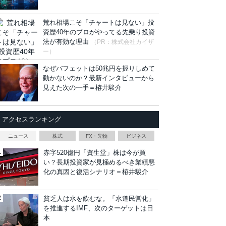
荒れ相場こそ「チャートは見ない」投
資歴40年のプロがやってる先乗り投資
法が有効な理由
（PR：株式会社カイザ
ー）
なぜバフェットは50兆円を握りしめて
動かないのか？最新インタビューから
見えた次の一手＝栫井駿介
アクセスランキング
ニュース
株式
FX・先物
ビジネス
赤字520億円「資生堂」株は今が買
い？長期投資家が見極めるべき業績悪
化の真因と復活シナリオ＝栫井駿介
貧乏人は水を飲むな。「水道民営化」
を推進するIMF、次のターゲットは日
本