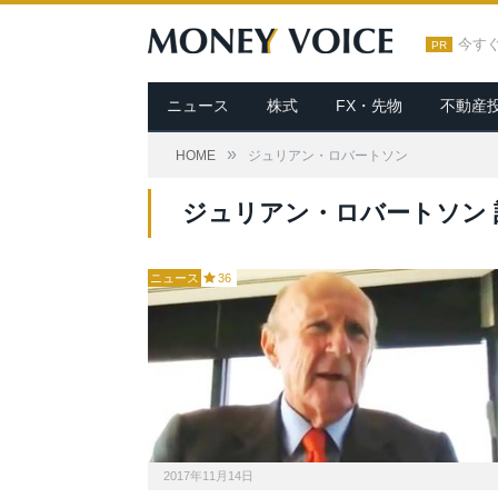
今す
PR
ニュース
株式
FX・先物
不動産
»
HOME
ジュリアン・ロバートソン
ジュリアン・ロバートソン 
ニュース
36
2017年11月14日