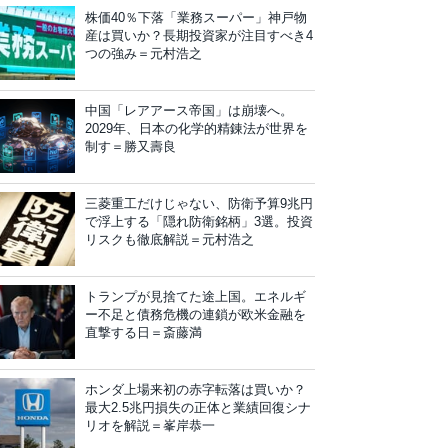
株価40％下落「業務スーパー」神戸物
産は買いか？長期投資家が注目すべき4
つの強み＝元村浩之
中国「レアアース帝国」は崩壊へ。
2029年、日本の化学的精錬法が世界を
制す＝勝又壽良
三菱重工だけじゃない、防衛予算9兆円
で浮上する「隠れ防衛銘柄」3選。投資
リスクも徹底解説＝元村浩之
トランプが見捨てた途上国。エネルギ
ー不足と債務危機の連鎖が欧米金融を
直撃する日＝斎藤満
ホンダ上場来初の赤字転落は買いか？
最大2.5兆円損失の正体と業績回復シナ
リオを解説＝峯岸恭一