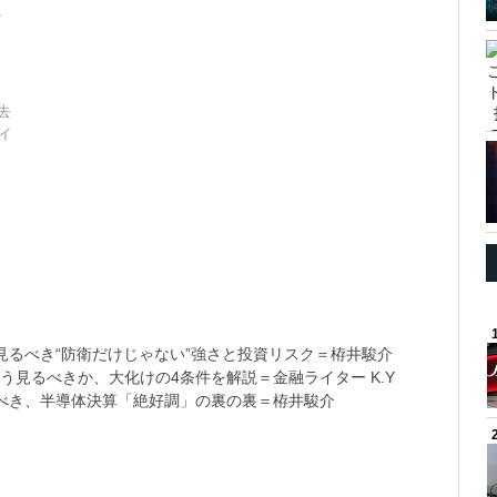
ソ
去
イ
るべき“防衛だけじゃない”強さと投資リスク＝栫井駿介
う見るべきか、大化けの4条件を解説＝金融ライター K.Y
べき、半導体決算「絶好調」の裏の裏＝栫井駿介