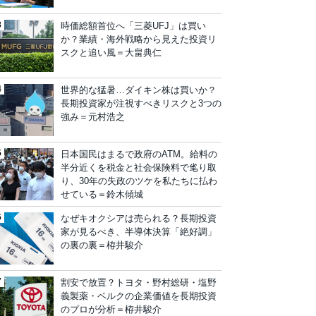
時価総額首位へ「三菱UFJ」は買い
か？業績・海外戦略から見えた投資リ
スクと追い風＝大畠典仁
世界的な猛暑…ダイキン株は買いか？
長期投資家が注視すべきリスクと3つの
強み＝元村浩之
日本国民はまるで政府のATM。給料の
半分近くを税金と社会保険料で毟り取
り、30年の失政のツケを私たちに払わ
せている＝鈴木傾城
なぜキオクシアは売られる？長期投資
家が見るべき、半導体決算「絶好調」
の裏の裏＝栫井駿介
割安で放置？トヨタ・野村総研・塩野
義製薬・ベルクの企業価値を長期投資
のプロが分析＝栫井駿介