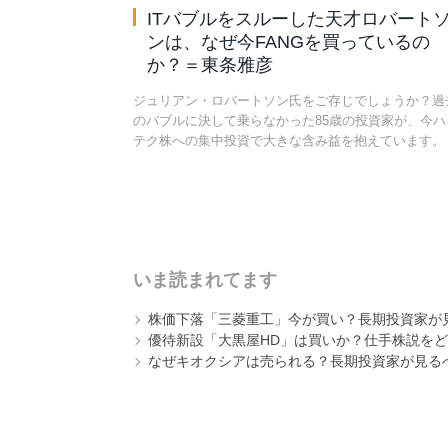
ITバブルをスルーした天才ロバート
ンは、なぜ今FANGを買っているの
か？＝東条雅彦
ジュリアン・ロバートソン氏をご存じでしょうか？過
のバブルに決して乗らなかった85歳の投資家が、今ハ
テク株への集中投資で大きな含み益を抱えています。
いま読まれてます
株価下落「三菱重工」今が買い？長期投資家が見
優待新設「大黒屋HD」は買いか？仕手株説をど
なぜキオクシアは売られる？長期投資家が見る