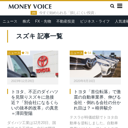
»
HOME
スズキ
今すぐ始められる「損しにくい投資」
PR
ニュース
株式
FX・先物
不動産投資
ビジネス・ライフ
人気連
スズキ 記事一覧
ニュース
78
ニュース
54
2023年12月28日
2020年8月16日
トヨタ、不正のダイハツ
トヨタ「首位転落」で激
を見限りスズキに急接
震の自動車業界、伸びる
近？「別会社になるくら
会社・倒れる会社の分か
いの抜本的改革」の真意
れ目は？＝栫井駿介
＝澤田聖陽
テスラが時価総額でトヨタ自
ダイハツ工業は12月20日、国
動車を逆転しました。自動車