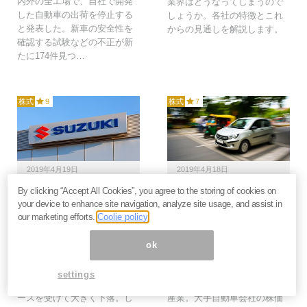
内外の全工場で、自社で開発
業界はどうなってしまうので
した自動車の出荷を停止する
しょうか。各社の特徴とこれ
と発表した。新車の安全性を
からの見通しを解説します。
確認する試験などの不正が新
たに174件見つ…
株式
9
株式
7
2019年4月19日
2019年4月18日
By clicking “Accept All Cookies”, you agree to the storing of cookies on
スズキ自動車がリコー
岐路に立たされる自動車
your device to enhance site navigation, analyze site usage, and assist in
ル、800億円の特別損失
産業、トヨタが目を付け
our marketing efforts.
Coolie policy
でも株価が翌日反発した
たスズキの魅力とは＝栫
２つの理由＝栫井駿介
井駿介
ok
3月の頭から特別な理由なく下
GoogleやAppleなどの異業種参
落を続けていたスズキです
入やシェア利用が広がるな
settings
が、4月12日のリコールのニュ
ど、岐路に立たされる自動車
ースを受けて大きく下落。し
産業。大手自動車会社の株価