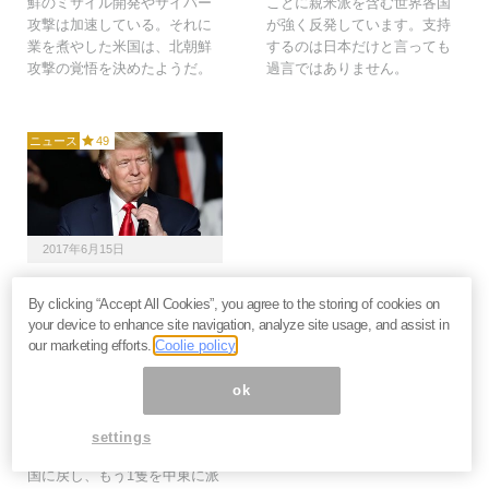
鮮のミサイル開発やサイバー
ことに親米派を含む世界各国
攻撃は加速している。それに
が強く反発しています。支持
業を煮やした米国は、北朝鮮
するのは日本だけと言っても
攻撃の覚悟を決めたようだ。
過言ではありません。
ニュース
49
2017年6月15日
日本人の知らぬ間に北朝
By clicking “Accept All Cookies”, you agree to the storing of cookies on
鮮有事ではなく「中東戦
your device to enhance site navigation, analyze site usage, and assist in
争」を仕掛けるトランプ
our marketing efforts.
Coolie policy
＝斎藤満
北朝鮮よりも中東情勢の雲行
ok
きが怪しくなってきました。
米国は日本海に展開していた2
settings
隻の原子力空母のうち1隻を自
国に戻し、もう1隻を中東に派