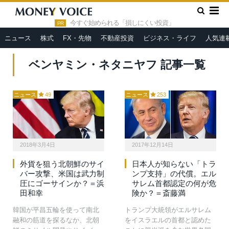
»
HOME
ベンヤミン・ネタニヤフ
今すぐ始められる「損しにくい投資」
PR
ニュース
株式
FX・先物
不動産投資
ビジネス・ライフ
人気連
ベンヤミン・ネタニヤフ 記事一覧
ニュース
49
ニュース
253
2018年3月4日
2017年12月14日
外貨を狙う北朝鮮のサイ
日本人が知らない「トラ
バー攻撃、米国は武力制
ンプ支持」の代償。エル
圧にゴーサインか？＝浜
サレム首都認定の何が危
田和幸
険か？＝斎藤満
韓国が平昌五輪を使って南北
トランプ大統領がエルサレム
融和の筋道を探るなか、北朝
をイスラエルの首都と認めた