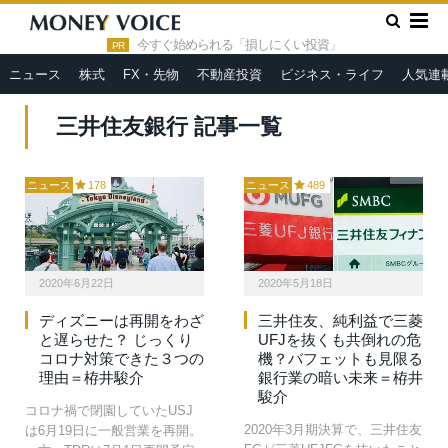
»
HOME
三井住友銀行
今すぐ始められる「損しにくい投資」
PR
ニュース
株式
FX・先物
不動産投資
ビジネス・ライフ
人気連
三井住友銀行 記事一覧
ニュース
178
ニュース
489
2020年6月22日
2020年5月18日
ディズニーは再開をわざ
三井住友、純利益で三菱
と遅らせた？ じっくり
UFJを抜くも共倒れの危
コロナ対策できた３つの
機？バフェットも見限る
理由＝栫井駿介
銀行業の暗い未来＝栫井
駿介
コロナ禍で閉園していたUSJ
2020年3月期決算で、三井住友
は6月19日に一般営業を再開。