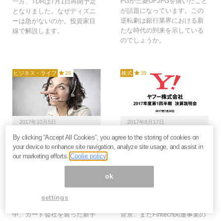
FGが三菱UFJFGを抜いたこと
一方、TDRは7月1日再開予定
が話題になっています。この
となりました。なぜディズニ
逆転劇は銀行業界における新
ーは急がないのか。投資家目
たな時代の到来を示している
線で解説します。
のでしょうか。
ビジネス・ライフ
26
株式
39
2017年10月5日
2017年8月17日
By clicking “Accept All Cookies”, you agree to the storing of cookies on
今までとパターンが違
ヤフーがどうしてもジャ
your device to enhance site navigation, analyze site usage, and assist in
う！カード会社を装う新
パンネット銀行を連結子
our marketing efforts.
Coolie policy
手の「電話詐欺」にご用
会社にしたかった理由＝
心
シバタナオキ
ok
詐欺商法の手口は日増しに増
ヤフーは8月1日、ジャパンネ
え続け、老若男女問わず被害
ット銀行を連結子会社にする
settings
者が出ている状況だ。そんな
と発表しました。その狙いと
中、カード会社を装った新手
背景、またFintech関連事業の