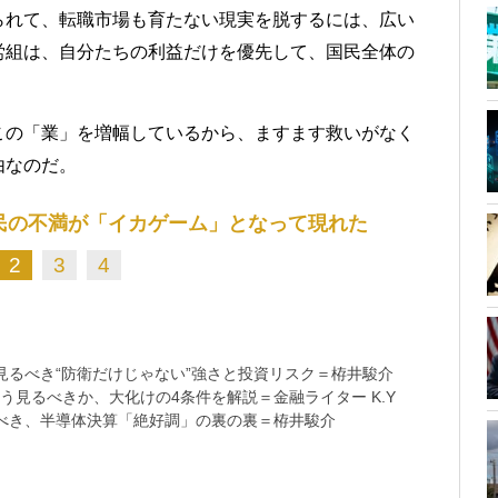
られて、転職市場も育たない現実を脱するには、広い
労組は、自分たちの利益だけを優先して、国民全体の
この「業」を増幅しているから、ますます救いがなく
由なのだ。
国民の不満が「イカゲーム」となって現れた
2
3
4
るべき“防衛だけじゃない”強さと投資リスク＝栫井駿介
う見るべきか、大化けの4条件を解説＝金融ライター K.Y
べき、半導体決算「絶好調」の裏の裏＝栫井駿介