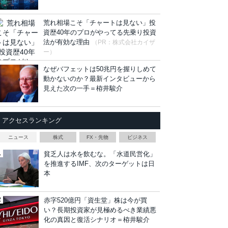
荒れ相場こそ「チャートは見ない」投
資歴40年のプロがやってる先乗り投資
法が有効な理由
（PR：株式会社カイザ
ー）
なぜバフェットは50兆円を握りしめて
動かないのか？最新インタビューから
見えた次の一手＝栫井駿介
アクセスランキング
ニュース
株式
FX・先物
ビジネス
貧乏人は水を飲むな。「水道民営化」
を推進するIMF、次のターゲットは日
本
赤字520億円「資生堂」株は今が買
い？長期投資家が見極めるべき業績悪
化の真因と復活シナリオ＝栫井駿介