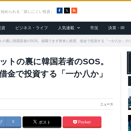
F
X
R
ぐ始められる「損しにくい投資」
a
S
c
S
投資
ビジネス・ライフ
人気連載
市況
決算・IR
e
b
o
トの裏に韓国若者のSOS。就職できず将来に絶望、借金で投資する「一か八か」の
o
k
ットの裏に韓国若者のSOS。
借金で投資する「一か八か」
ニュース
ブ
0
Pocket
ポスト