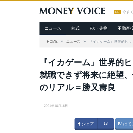
今す
PR
ニュース
株式
FX・先物
不動産
»
»
HOME
ニュース
『イカゲーム』世界的ヒッ
『イカゲーム』世界的ヒ
就職できず将来に絶望、
のリアル＝勝又壽良
2021年10月16日
シェア
13
はて