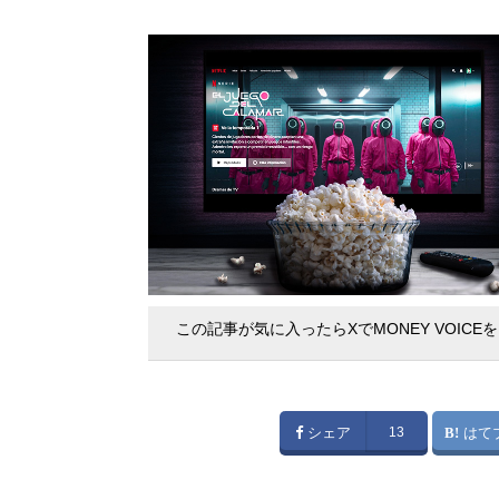
この記事が気に入ったらXでMONEY VOICE
シェア
13
はて