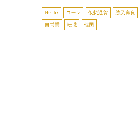
Netflix
ローン
仮想通貨
勝又壽良
自営業
転職
韓国