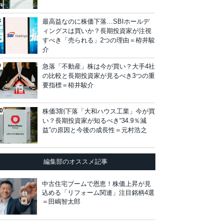
最高益なのに株価下落…SBIホールデ
ィングスは買いか？長期投資家が注視
すべき「売られる」2つの理由＝栫井駿
介
急落「不動産」株は今が買い？大手4社
の比較と長期投資家が見るべき3つの重
要指標＝栫井駿介
株価3割下落「大和ハウス工業」今が買
い？長期投資家が知るべき“34.9％減
益”の原因と今後の成長性＝元村浩之
編集部のオススメ記事
中古住宅ブームで恩恵！株価上昇が見
込める「リフォーム関連」注目銘柄4選
＝田嶋智太郎