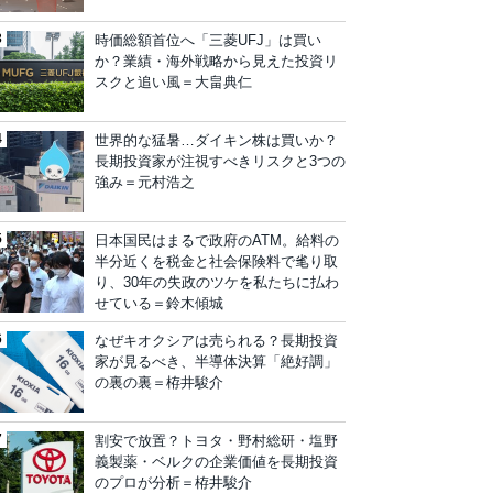
時価総額首位へ「三菱UFJ」は買い
か？業績・海外戦略から見えた投資リ
スクと追い風＝大畠典仁
世界的な猛暑…ダイキン株は買いか？
長期投資家が注視すべきリスクと3つの
強み＝元村浩之
日本国民はまるで政府のATM。給料の
半分近くを税金と社会保険料で毟り取
り、30年の失政のツケを私たちに払わ
せている＝鈴木傾城
なぜキオクシアは売られる？長期投資
家が見るべき、半導体決算「絶好調」
の裏の裏＝栫井駿介
割安で放置？トヨタ・野村総研・塩野
義製薬・ベルクの企業価値を長期投資
のプロが分析＝栫井駿介