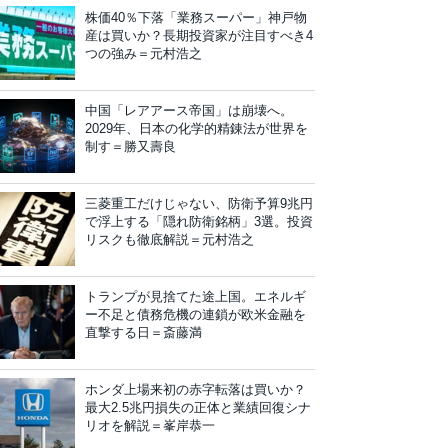
株価40％下落「業務スーパー」神戸物
産は買いか？長期投資家が注目すべき4
つの強み＝元村浩之
中国「レアアース帝国」は崩壊へ。
2029年、日本の化学的精錬法が世界を
制す＝勝又壽良
三菱重工だけじゃない、防衛予算9兆円
で浮上する「隠れ防衛銘柄」3選。投資
リスクも徹底解説＝元村浩之
トランプが見捨てた途上国。エネルギ
ー不足と債務危機の連鎖が欧米金融を
直撃する日＝斎藤満
ホンダ上場来初の赤字転落は買いか？
最大2.5兆円損失の正体と業績回復シナ
リオを解説＝峯岸恭一