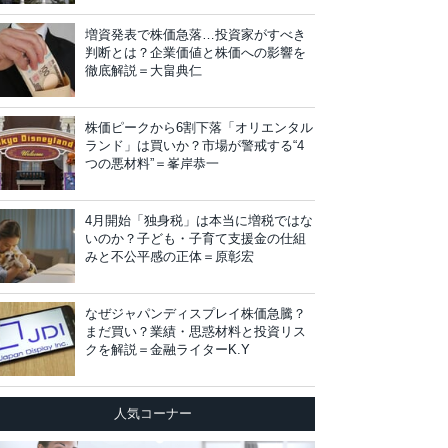
増資発表で株価急落…投資家がすべき
判断とは？企業価値と株価への影響を
徹底解説＝大畠典仁
株価ピークから6割下落「オリエンタル
ランド」は買いか？市場が警戒する“4
つの悪材料”＝峯岸恭一
4月開始「独身税」は本当に増税ではな
いのか？子ども・子育て支援金の仕組
みと不公平感の正体＝原彰宏
なぜジャパンディスプレイ株価急騰？
まだ買い？業績・思惑材料と投資リス
クを解説＝金融ライターK.Y
人気コーナー