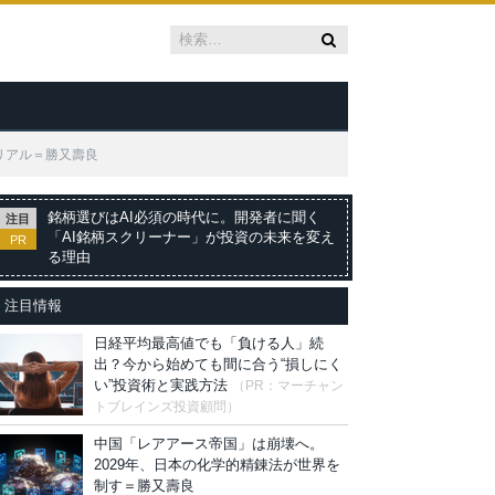
リアル＝勝又壽良
銘柄選びはAI必須の時代に。開発者に聞く
注目
「AI銘柄スクリーナー」が投資の未来を変え
PR
る理由
注目情報
日経平均最高値でも「負ける人」続
出？今から始めても間に合う“損しにく
い”投資術と実践方法
（PR：マーチャン
トブレインズ投資顧問）
中国「レアアース帝国」は崩壊へ。
2029年、日本の化学的精錬法が世界を
制す＝勝又壽良