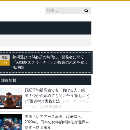
銘柄選びはAI必須の時代に。開発者に聞く
注目
「AI銘柄スクリーナー」が投資の未来を変え
PR
る理由
注目情報
日経平均最高値でも「負ける人」続
出？今から始めても間に合う“損しにく
い”投資術と実践方法
（PR：マーチャン
トブレインズ投資顧問）
中国「レアアース帝国」は崩壊へ。
2029年、日本の化学的精錬法が世界を
制す＝勝又壽良