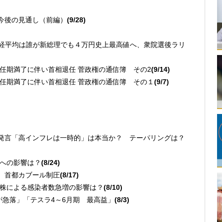
現状今後の見通し（前編）
(9/28)
)
日経平均は誰が新総理でも４万円史上最高値へ、衆院選後ラリ
総裁任期満了に伴い首相退任 菅政権の通信簿 その2
(9/14)
 総裁任期満了に伴い首相退任 菅政権の通信簿 その１
(9/7)
ウエル発言「高インフレは一時的」は本当か？ テーパリングは？
政局への影響は？
(8/24)
握、首都カブール制圧
(8/17)
デルタ株による感染者数急増の影響は？
(8/10)
株が急落」「テスラ4～6月期 最高益」
(8/3)