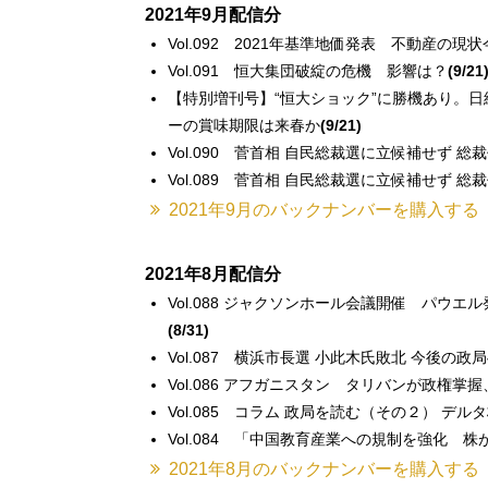
2021年9月配信分
Vol.092 2021年基準地価発表 不動産の
Vol.091 恒大集団破綻の危機 影響は？
(9/21
【特別増刊号】“恒大ショック”に勝機あり。
ーの賞味期限は来春か
(9/21)
Vol.090 菅首相 自民総裁選に立候補せず 
Vol.089 菅首相 自民総裁選に立候補せず
2021年9月のバックナンバーを購入する
2021年8月配信分
Vol.088 ジャクソンホール会議開催 パ
(8/31)
Vol.087 横浜市長選 小此木氏敗北 今後の
Vol.086 アフガニスタン タリバンが政権掌
Vol.085 コラム 政局を読む（その２） 
Vol.084 「中国教育産業への規制を強化 
2021年8月のバックナンバーを購入する