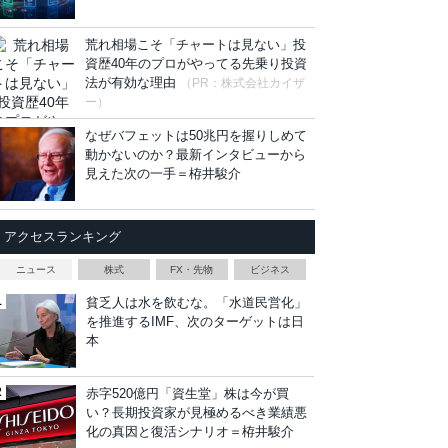
荒れ相場こそ「チャートは見ない」投
資歴40年のプロがやってる先乗り投資
法が有効な理由
（PR：株式会社カイザ
ー）
なぜバフェットは50兆円を握りしめて
動かないのか？最新インタビューから
見えた次の一手＝栫井駿介
アクセスランキング
ニュース
株式
FX・先物
ビジネス
貧乏人は水を飲むな。「水道民営化」
を推進するIMF、次のターゲットは日
本
赤字520億円「資生堂」株は今が買
い？長期投資家が見極めるべき業績悪
化の真因と復活シナリオ＝栫井駿介