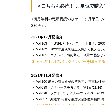
＜こちらも必読！ 月単位で購入
※初月無料の定期購読のほか、1ヶ月単位で
880円）。
2021年12月配信分
Vol.103 「BNPLとは何か？」「トヨタ、2
Vol.102 2022年度税制改正大綱から見え
Vol.101 ウクライナ情勢緊迫、米露の思惑は
2021年12月のバックナンバーを購入す
2021年11月配信分
Vol.100 米国の議員団が台湾訪問 北京五輪
Vol.099 メタバースを考える 第1回
(11/16)
Vol.098 ソフトバンクグループ（SBG）202
Vol.097 総選挙 与党が絶対安定多数を確保