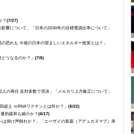
か？
(7/27)
化の影響について」「日本の2030年の目標電源比率について」
模停電の恐れも 今後の日本の望ましいエネルギー政策とは？」
今後どうなるのか？」
(7/6)
議長ら2人の再任 反対多数で否決」「メルカリ上方修正について」
0万回超え ｍRNAワクチンとは何か？」
(6/22)
 量的緩和も縮小か？
(6/17)
資へは掛け声倒れか？」「エーザイの新薬（アデュカヌマブ）承