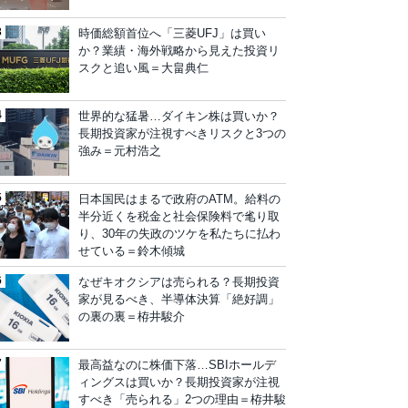
時価総額首位へ「三菱UFJ」は買い
か？業績・海外戦略から見えた投資リ
スクと追い風＝大畠典仁
世界的な猛暑…ダイキン株は買いか？
長期投資家が注視すべきリスクと3つの
強み＝元村浩之
日本国民はまるで政府のATM。給料の
半分近くを税金と社会保険料で毟り取
り、30年の失政のツケを私たちに払わ
せている＝鈴木傾城
なぜキオクシアは売られる？長期投資
家が見るべき、半導体決算「絶好調」
の裏の裏＝栫井駿介
最高益なのに株価下落…SBIホールデ
ィングスは買いか？長期投資家が注視
すべき「売られる」2つの理由＝栫井駿