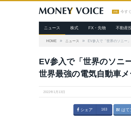
今す
PR
ニュース
株式
FX・先物
不動産
»
»
HOME
ニュース
EV参入で「世界のソニー
EV参入で「世界のソニ
世界最強の電気自動車メ
2022年1月13日
シェア
163
はて