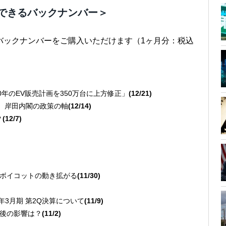
できるバックナンバー＞
バックナンバーをご購入いただけます（1ヶ月分：税込
030年のEV販売計画を350万台に上方修正」
(12/21)
ない、岸田内閣の政策の軸
(12/14)
？
(12/7)
る
外交ボイコットの動き拡がる
(11/30)
2年3月期 第2Q決算について
(11/9)
 今後の影響は？
(11/2)