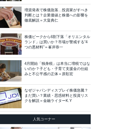
増資発表で株価急落…投資家がすべき
判断とは？企業価値と株価への影響を
徹底解説＝大畠典仁
株価ピークから6割下落「オリエンタル
ランド」は買いか？市場が警戒する“4
つの悪材料”＝峯岸恭一
4月開始「独身税」は本当に増税ではな
いのか？子ども・子育て支援金の仕組
みと不公平感の正体＝原彰宏
なぜジャパンディスプレイ株価急騰？
まだ買い？業績・思惑材料と投資リス
クを解説＝金融ライターK.Y
人気コーナー