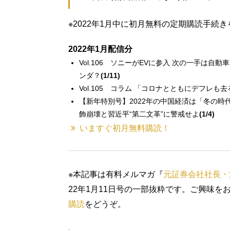
※2022年1月中に初月無料の定期購読手続
2022年1月配信分
Vol.106 ソニーがEVに参入 次の一手は
ンダ？
(1/11)
Vol.105 コラム 「コロナとともにデフレも
【新年特別号】2022年の中国経済は「冬の
飾崩壊と習近平“第二文革”に警戒せよ
(1/4)
いますぐ初月無料購読！
※本記事は有料メルマガ『
元証券会社社長・
22年1月11日号の一部抜粋です。ご興味を
購読
をどうぞ。