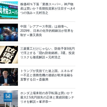
株価40％下落「業務スーパー」神戸物
産は買いか？長期投資家が注目すべき4
つの強み＝元村浩之
中国「レアアース帝国」は崩壊へ。
2029年、日本の化学的精錬法が世界を
制す＝勝又壽良
三菱重工だけじゃない、防衛予算9兆円
で浮上する「隠れ防衛銘柄」3選。投資
リスクも徹底解説＝元村浩之
トランプが見捨てた途上国。エネルギ
ー不足と債務危機の連鎖が欧米金融を
直撃する日＝斎藤満
ホンダ上場来初の赤字転落は買いか？
最大2.5兆円損失の正体と業績回復シナ
リオを解説＝峯岸恭一