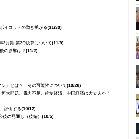
る
外交ボイコットの動き拡がる
(11/30)
2年3月期 第2Q決算について
(11/9)
 今後の影響は？
(11/2)
る
ークン）とは？ その可能性について
(10/26)
％に減速 恒大問題、電力不足、統制経済、中国経済は大丈夫か？
説、評価する
(10/12)
現状今後の見通し（後編）
(10/5)
る