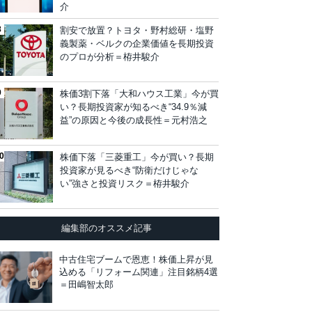
介
割安で放置？トヨタ・野村総研・塩野
義製薬・ベルクの企業価値を長期投資
のプロが分析＝栫井駿介
株価3割下落「大和ハウス工業」今が買
い？長期投資家が知るべき“34.9％減
益”の原因と今後の成長性＝元村浩之
株価下落「三菱重工」今が買い？長期
投資家が見るべき“防衛だけじゃな
い”強さと投資リスク＝栫井駿介
編集部のオススメ記事
中古住宅ブームで恩恵！株価上昇が見
込める「リフォーム関連」注目銘柄4選
＝田嶋智太郎