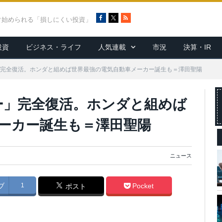
F
X
R
ぐ始められる「損しにくい投資」
a
S
c
S
投資
ビジネス・ライフ
人気連載
市況
決算・IR
e
b
o
」完全復活。ホンダと組めば世界最強の電気自動車メーカー誕生も＝澤田聖陽
o
k
ー」完全復活。ホンダと組めば
ーカー誕生も＝澤田聖陽
ニュース
ブ
1
Pocket
ポスト