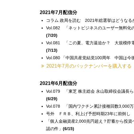
2021年7月配信分
コラム 政局を読む 2021年総選挙はどうなる
Vol.082 「ネットビジネスのユーザー無料
(7/20)
Vol.081 「この夏、電力逼迫か？ 大規
(7/13)
Vol.080 「中国共産党結党100周年 中国は
2021年7月のバックナンバーを購入する
2021年6月配信分
Vol.079 「東芝 株主総会 永山取締役会
(6/29)
Vol.078 「国内ワクチン累計接種回数3,00
号外 ＦＲＢ、利上げ予想時期23年に前倒し
「個人金融資産2,000兆円超え？貯蓄から投
認の件」
(6/15)