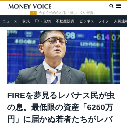
»
»
HOME
ニュース
FIREを夢見るレバナス民が虫の息。最低
限の資産「6250万円」に届かぬ若者たちがレバレッジをかけて人生
今すぐ始められる「損しにくい投資」
PR
滑落＝鈴木傾城
ニュース
株式
FX・先物
不動産投資
ビジネス・ライフ
人気連
FIREを夢見るレバナス民が虫
の息。最低限の資産「6250万
円」に届かぬ若者たちがレバ