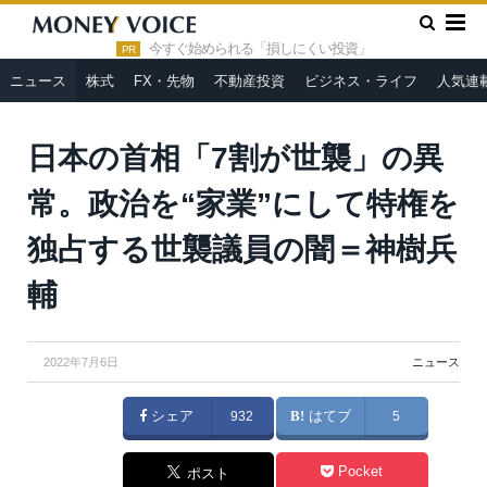
»
»
HOME
ニュース
日本の首相「7割が世襲」の異常。政治
を“家業”にして特権を独占する世襲議員の闇＝神樹兵輔
今すぐ始められる「損しにくい投資」
PR
ニュース
株式
FX・先物
不動産投資
ビジネス・ライフ
人気連
日本の首相「7割が世襲」の異
常。政治を“家業”にして特権を
独占する世襲議員の闇＝神樹兵
輔
2022年7月6日
ニュース
シェア
932
はてブ
5
Pocket
ポスト