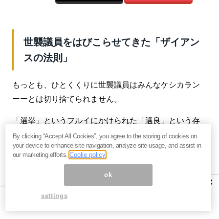
世襲議員をはびこらせてきた「ザイアン
スの法則」
もっとも、ひとくくりに世襲議員はみんなケシカラン
ーーとは切り捨てられません。
「選挙」というフルイにかけられた「選良」という存
在であり、なんたって、日本国民が選んだ存在なので
By clicking “Accept All Cookies”, you agree to the storing of cookies on
your device to enhance site navigation, analyze site usage, and assist in
すから。
our marketing efforts.
Coolie policy
では、日本の有権者が世襲議員をことさらに好む理由
ok
×
は何なのでしょうか。
settings
どうやら、心理学でいう「ザイアンスの法則」に適っ