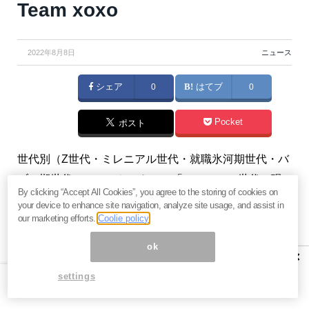
Team xoxo
2022年8月8日
ニュース
シェア
0
はてブ
0
Pocket
ポスト
世代別（Z世代・ミレニアル世代・就職氷河期世代・バ
ブル期世代）のアンケートで、「ミレニアル世代（現
By clicking “Accept All Cookies”, you agree to the storing of cookies on
在27～41歳）」の憧れの職業第2位に「株トレーダー」
your device to enhance site navigation, analyze site usage, and assist in
がランク入りしました。今回は世代別トレーダーの世
our marketing efforts.
Coolie policy
界観を紹介します。（『
元外資系レジェンズ Team
ok
×
xoxo あなたに寄り添う投資情報
』）
settings
※本記事は有料メルマガ『
元外資系レジェンズ Team