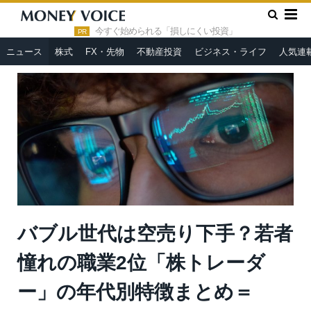
»
»
HOME
ニュース
バブル世代は空売り下手？若者憧れの職業
2位「株トレーダー」の年代別特徴まとめ＝Team xoxo
今すぐ始められる「損しにくい投資」
PR
ニュース
株式
FX・先物
不動産投資
ビジネス・ライフ
人気連
バブル世代は空売り下手？若者
憧れの職業2位「株トレーダ
ー」の年代別特徴まとめ＝