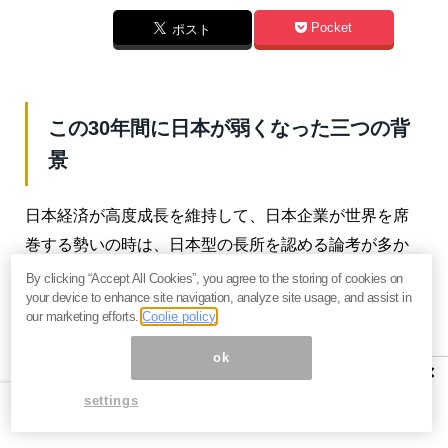
Pocket
ポスト
この30年間に日本が弱くなった三つの背
景
日本経済が高度成長を維持して、日本企業が世界を席
巻する勢いの時は、日本型の長所を認める論考が多か
った。特にアメリカ発の日本型経営の賛美が流行っ
By clicking “Accept All Cookies”, you agree to the storing of cookies on
your device to enhance site navigation, analyze site usage, and assist in
た。これに対して、90年以降は川に落ちた犬を叩くが
our marketing efforts.
Coolie policy
如く、日本型を否定する経済システムと捉える議論が
ok
圧倒的に多くなってきた。そして、最近は財政規律に
×
対する批判が一種の流行になっている。それを脱する
settings
にはどうすれば良いかということはあまり論じられて
いない。