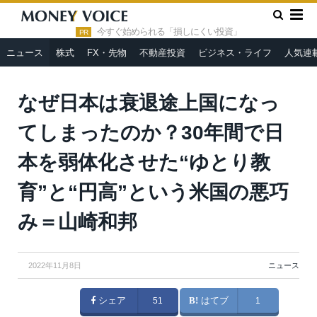
»
»
HOME
ニュース
なぜ日本は衰退途上国になってしまったの
か？30年間で日本を弱体化させた“ゆとり教育”と“円高”という米国の
今すぐ始められる「損しにくい投資」
PR
悪巧み＝山崎和邦
ニュース
株式
FX・先物
不動産投資
ビジネス・ライフ
人気連
なぜ日本は衰退途上国になっ
てしまったのか？30年間で日
本を弱体化させた“ゆとり教
育”と“円高”という米国の悪巧
み＝山崎和邦
2022年11月8日
ニュース
シェア
51
はてブ
1