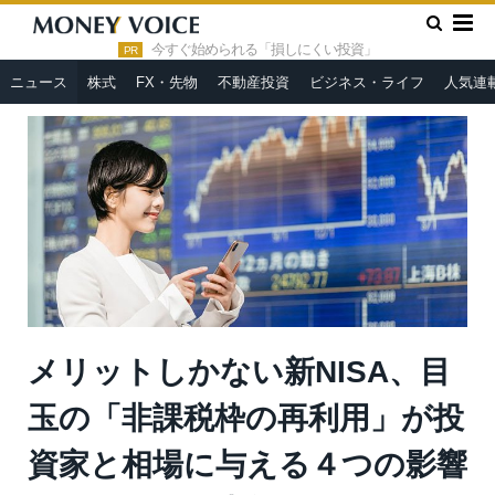
»
»
HOME
ニュース
メリットしかない新NISA、目玉の「非課
税枠の再利用」が投資家と相場に与える４つの影響とは？＝佐々木
今すぐ始められる「損しにくい投資」
PR
悠
ニュース
株式
FX・先物
不動産投資
ビジネス・ライフ
人気連
メリットしかない新NISA、目
玉の「非課税枠の再利用」が投
資家と相場に与える４つの影響