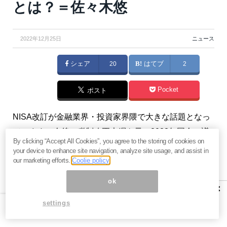
とは？＝佐々木悠
2022年12月25日
ニュース
シェア
20
はてブ
2
Pocket
ポスト
NISA改訂が金融業界・投資家界隈で大きな話題となっ
ています。今後、税制改正大綱を元に2023年国会で議
By clicking “Accept All Cookies”, you agree to the storing of cookies on
論が行われ、2024年より新NISAが動き出す予定です。
your device to enhance site navigation, analyze site usage, and assist in
投資額の増加や非課税期限の無期限化など投資家に大
our marketing efforts.
Coolie policy
きなメリットをもたらす制度変更となりますが、もう1
ok
×
つ大きなポイントがあります。それは「非課税枠の復
settings
活」という仕組みです。（『
バリュー株投資家の見方
｜つばめ投資顧問
』佐々木悠）