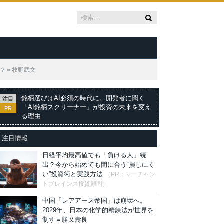
か？＝牧野武文
銘柄選びはAI必須の時代に。開発者に聞く
注目
「AI銘柄スクリーナー」が投資の未来を変え
PR
る理由
注目情報
日経平均最高値でも「負ける人」続
出？今から始めても間に合う“損しにく
い”投資術と実践方法
（PR：マーチャン
トブレインズ投資顧問）
中国「レアアース帝国」は崩壊へ。
2029年、日本の化学的精錬法が世界を
制す＝勝又壽良