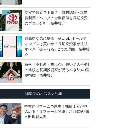
割安で放置？トヨタ・野村総研・塩野
義製薬・ベルクの企業価値を長期投資
のプロが分析＝栫井駿介
最高益なのに株価下落…SBIホールデ
ィングスは買いか？長期投資家が注視
すべき「売られる」2つの理由＝栫井駿
介
急落「不動産」株は今が買い？大手4社
の比較と長期投資家が見るべき3つの重
要指標＝栫井駿介
編集部のオススメ記事
中古住宅ブームで恩恵！株価上昇が見
込める「リフォーム関連」注目銘柄4選
＝田嶋智太郎