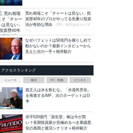
荒れ相場こそ「チャートは見ない」投
資歴40年のプロがやってる先乗り投資
法が有効な理由
（PR：株式会社カイザ
ー）
なぜバフェットは50兆円を握りしめて
動かないのか？最新インタビューから
見えた次の一手＝栫井駿介
アクセスランキング
ニュース
株式
FX・先物
ビジネス
貧乏人は水を飲むな。「水道民営化」
を推進するIMF、次のターゲットは日
本
赤字520億円「資生堂」株は今が買
い？長期投資家が見極めるべき業績悪
化の真因と復活シナリオ＝栫井駿介