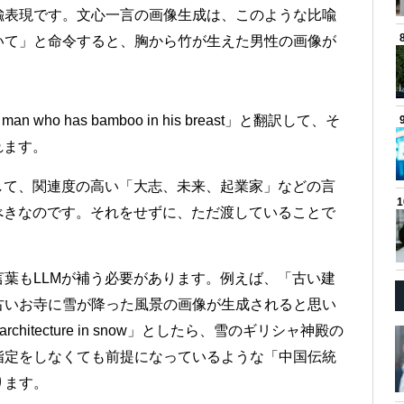
喩表現です。文心一言の画像生成は、このような比喩
いて」と命令すると、胸から竹が生えた男性の画像が
o has bamboo in his breast」と翻訳して、そ
れます。
して、関連度の高い「大志、未来、起業家」などの言
べきなのです。それをせずに、ただ渡していることで
葉もLLMが補う必要があります。例えば、「古い建
古いお寺に雪が降った風景の画像が生成されると思い
hitecture in snow」としたら、雪のギリシャ神殿の
指定をしなくても前提になっているような「中国伝統
ります。