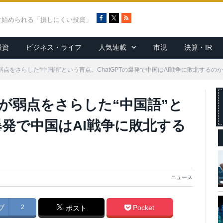
F
X
R
ぐ始められる「損しにくい投資」
a
S
c
S
投資
ビジネス・ライフ
人気連載
市況
決算・IR
e
b
o
弱点をさらした“中国語”という盲点。ChatGPTの爆発で中国はAI戦争に敗北するの
o
k
が弱点をさらした“中国語”と
の爆発で中国はAI戦争に敗北する
ニュース
ブ
2
Pocket
ポスト