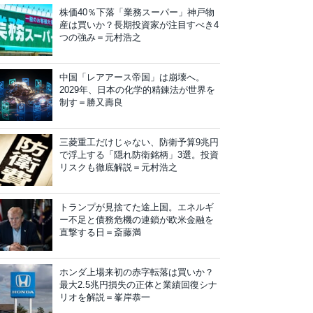
株価40％下落「業務スーパー」神戸物
産は買いか？長期投資家が注目すべき4
つの強み＝元村浩之
中国「レアアース帝国」は崩壊へ。
2029年、日本の化学的精錬法が世界を
制す＝勝又壽良
三菱重工だけじゃない、防衛予算9兆円
で浮上する「隠れ防衛銘柄」3選。投資
リスクも徹底解説＝元村浩之
トランプが見捨てた途上国。エネルギ
ー不足と債務危機の連鎖が欧米金融を
直撃する日＝斎藤満
ホンダ上場来初の赤字転落は買いか？
最大2.5兆円損失の正体と業績回復シナ
リオを解説＝峯岸恭一