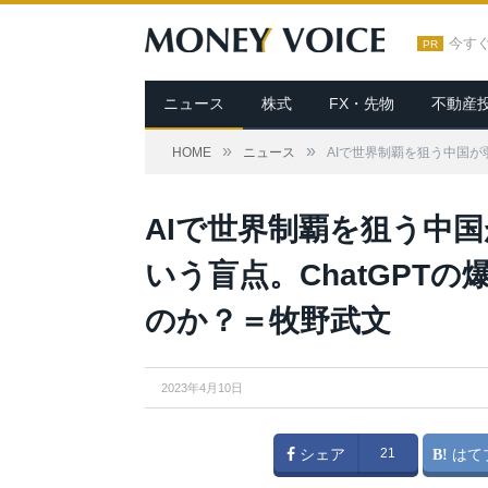
今す
PR
ニュース
株式
FX・先物
不動産
»
»
HOME
ニュース
AIで世界制覇を狙う中国が
AIで世界制覇を狙う中国
いう盲点。ChatGPT
のか？＝牧野武文
2023年4月10日
シェア
21
はて