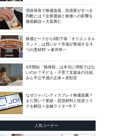
増資発表で株価急落…投資家がすべき
判断とは？企業価値と株価への影響を
徹底解説＝大畠典仁
株価ピークから6割下落「オリエンタル
ランド」は買いか？市場が警戒する“4
つの悪材料”＝峯岸恭一
4月開始「独身税」は本当に増税ではな
いのか？子ども・子育て支援金の仕組
みと不公平感の正体＝原彰宏
なぜジャパンディスプレイ株価急騰？
まだ買い？業績・思惑材料と投資リス
クを解説＝金融ライターK.Y
人気コーナー