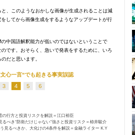
ると、このようなおかしな画像が生成されることは減
釈をしてから画像生成をするようなアップデートが行
Mの中国語解釈能力が低いのではないということで
なのです。おそらく、急いで発表をするために、いろ
るのだと思います。
でも“文心一言”でも起きる事実誤認
3
4
5
6
需の行方と投資リスクを解説＝江口裕臣
るべき“防衛だけじゃない”強さと投資リスク＝栫井駿介
う見るべきか、大化けの4条件を解説＝金融ライター K.Y