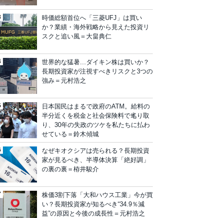
時価総額首位へ「三菱UFJ」は買い
か？業績・海外戦略から見えた投資リ
スクと追い風＝大畠典仁
世界的な猛暑…ダイキン株は買いか？
長期投資家が注視すべきリスクと3つの
強み＝元村浩之
日本国民はまるで政府のATM。給料の
半分近くを税金と社会保険料で毟り取
り、30年の失政のツケを私たちに払わ
せている＝鈴木傾城
なぜキオクシアは売られる？長期投資
家が見るべき、半導体決算「絶好調」
の裏の裏＝栫井駿介
株価3割下落「大和ハウス工業」今が買
い？長期投資家が知るべき“34.9％減
益”の原因と今後の成長性＝元村浩之