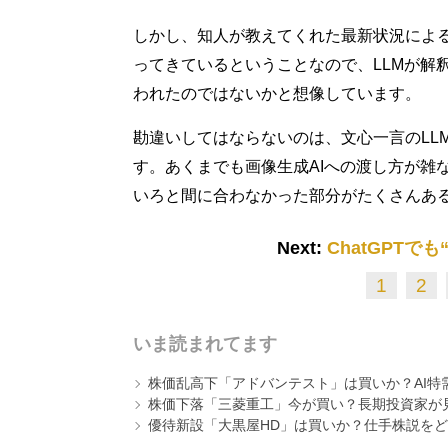
しかし、知人が教えてくれた最新状況によ
ってきているということなので、LLMが解
われたのではないかと想像しています。
勘違いしてはならないのは、文心一言のLL
す。あくまでも画像生成AIへの渡し方が雑
いろと間に合わなかった部分がたくさんあ
Next:
ChatGPT
1
2
いま読まれてます
株価乱高下「アドバンテスト」は買いか？AI特
株価下落「三菱重工」今が買い？長期投資家が見
優待新設「大黒屋HD」は買いか？仕手株説をど