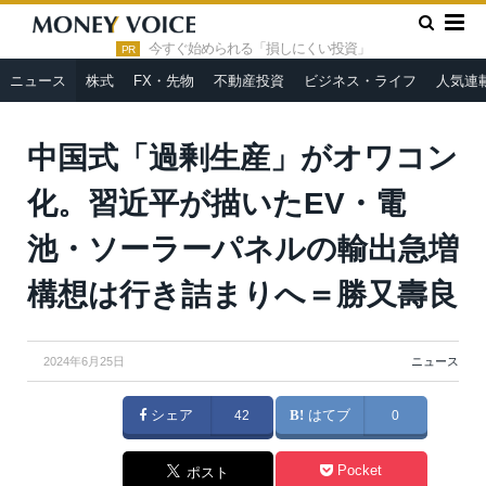
»
»
HOME
ニュース
中国式「過剰生産」がオワコン化。習近平
が描いたEV・電池・ソーラーパネルの輸出急増構想は行き詰まりへ
今すぐ始められる「損しにくい投資」
PR
＝勝又壽良
ニュース
株式
FX・先物
不動産投資
ビジネス・ライフ
人気連
中国式「過剰生産」がオワコン
化。習近平が描いたEV・電
池・ソーラーパネルの輸出急増
構想は行き詰まりへ＝勝又壽良
2024年6月25日
ニュース
シェア
42
はてブ
0
Pocket
ポスト