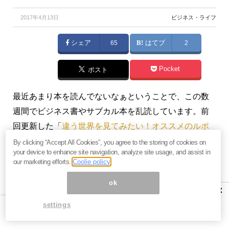
2017年4月13日
ビジネス・ライフ
シェア
65
はてブ
2
Pocket
ポスト
最近あまり本を読んでないなぁということで、この数
週間でビジネス書やサブカル本を乱読しています。前
回更新した「
違う世界を見てみたい！オススメのルポ
タージュ本あれこれ
」に続き、今回はマニュアル本を
By clicking “Accept All Cookies”, you agree to the storing of cookies on
your device to enhance site navigation, analyze site usage, and assist in
中心にリストアップしました。どの本もオススメです
our marketing efforts.
Coolie policy
よ！（『
Be Magnetic!
』三浦茜）
ok
×
プロフィール：三浦茜（みうらあかね）
settings
まぐまぐ編集長、ライフハッカー編集委員などを経
て、現在はアーリーステージのスタートアップ投資を