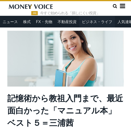
»
»
HOME
ビジネス・ライフ
記憶術から教祖入門まで、最近面
白かった「マニュアル本」ベスト５＝三浦茜
今すぐ始められる「損しにくい投資」
PR
ニュース
株式
FX・先物
不動産投資
ビジネス・ライフ
人気連
記憶術から教祖入門まで、最近
面白かった「マニュアル本」
ベスト５＝三浦茜