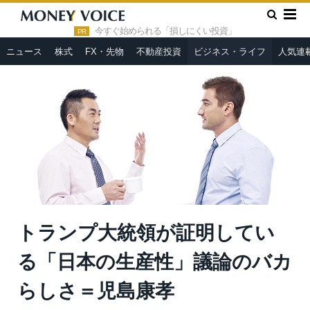
»
»
HOME
ビジネス・ライフ
トランプ大統領が証明している
「日本の生産性」議論のバカらしさ＝児島康孝
今すぐ始められる「損しにくい投資」
PR
ニュース
株式
FX・先物
不動産投資
ビジネス・ライフ
人気連
トランプ大統領が証明してい
る「日本の生産性」議論のバカ
らしさ＝児島康孝