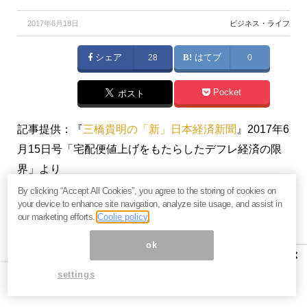
2017年6月18日
ビジネス・ライフ
シェア
28
はてブ
0
Pocket
ポスト
記事提供：『
三橋貴明の「新」日本経済新聞
』2017年6
月15日号「宅配便値上げをもたらしたデフレ経済の限
界」より
※本記事のタイトル・本文見出し・太字はMONEY
By clicking “Accept All Cookies”, you agree to the storing of cookies on
your device to enhance site navigation, analyze site usage, and assist in
VOICE編集部によるものです
our marketing efforts.
Coolie policy
プロフィール：島倉原（しまくら はじめ）
ok
×
1974年生まれ。経済評論家。株式会社クレディセゾン
settings
主任研究員。1997年、東京大学法学部卒業。株式会社
アトリウム担当部長、セゾン投信株式会社取締役など