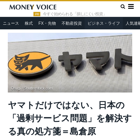
»
»
HOME
ビジネス・ライフ
ヤマトだけではない、日本の「過
剰サービス問題」を解決する真の処方箋＝島倉原
今すぐ始められる「損しにくい投資」
PR
ニュース
株式
FX・先物
不動産投資
ビジネス・ライフ
人気連
Osugi / Shutterstock.com
ヤマトだけではない、日本の
「過剰サービス問題」を解決す
る真の処方箋＝島倉原