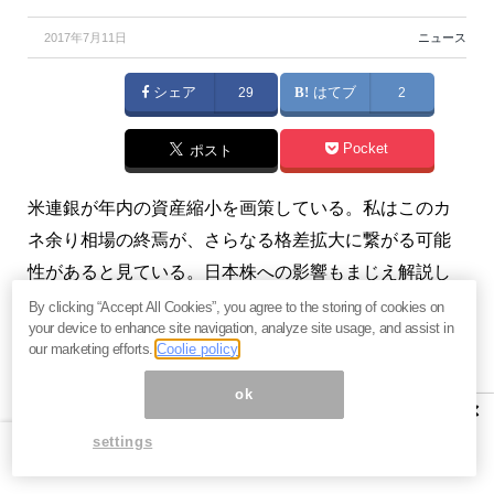
2017年7月11日
ニュース
シェア
29
はてブ
2
Pocket
ポスト
米連銀が年内の資産縮小を画策している。私はこのカ
ネ余り相場の終焉が、さらなる格差拡大に繋がる可能
性があると見ている。日本株への影響もまじえ解説し
よう。（『
相場はあなたの夢をかなえる ―有料版―
』
By clicking “Accept All Cookies”, you agree to the storing of cookies on
your device to enhance site navigation, analyze site usage, and assist in
矢口新）
our marketing efforts.
Coolie policy
プロフィール:矢口新（やぐちあらた）
ok
×
1954年和歌山県新宮市生まれ。早稲田大学中退、豪州
settings
メルボルン大学卒業。アストリー&ピアス（東京）、野
村證券（東京・ニューヨーク）、ソロモン・ブラザー