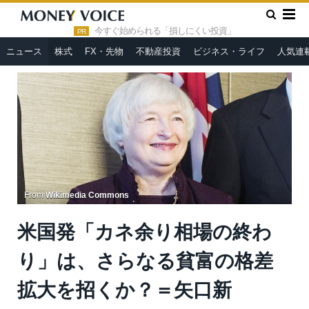
»
»
HOME
ニュース
米国発「カネ余り相場の終わり」は、さら
なる貧富の格差拡大を招くか？＝矢口新
今すぐ始められる「損しにくい投資」
PR
ニュース
株式
FX・先物
不動産投資
ビジネス・ライフ
人気連
From
Wikimedia Commons
米国発「カネ余り相場の終わ
り」は、さらなる貧富の格差
拡大を招くか？＝矢口新