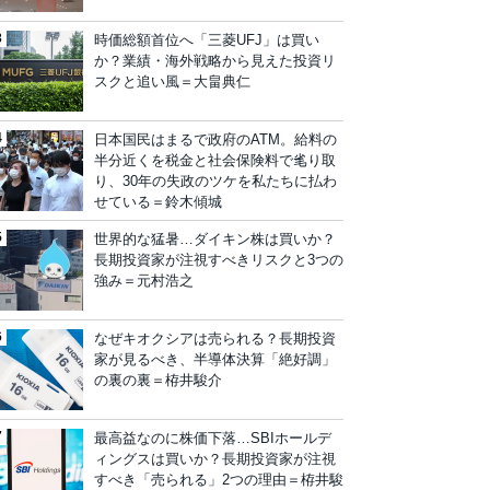
時価総額首位へ「三菱UFJ」は買い
か？業績・海外戦略から見えた投資リ
スクと追い風＝大畠典仁
日本国民はまるで政府のATM。給料の
半分近くを税金と社会保険料で毟り取
り、30年の失政のツケを私たちに払わ
せている＝鈴木傾城
世界的な猛暑…ダイキン株は買いか？
長期投資家が注視すべきリスクと3つの
強み＝元村浩之
なぜキオクシアは売られる？長期投資
家が見るべき、半導体決算「絶好調」
の裏の裏＝栫井駿介
最高益なのに株価下落…SBIホールデ
ィングスは買いか？長期投資家が注視
すべき「売られる」2つの理由＝栫井駿