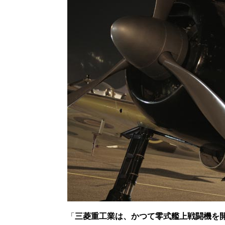
「
三菱重工業は、かつて零式艦上戦闘機を