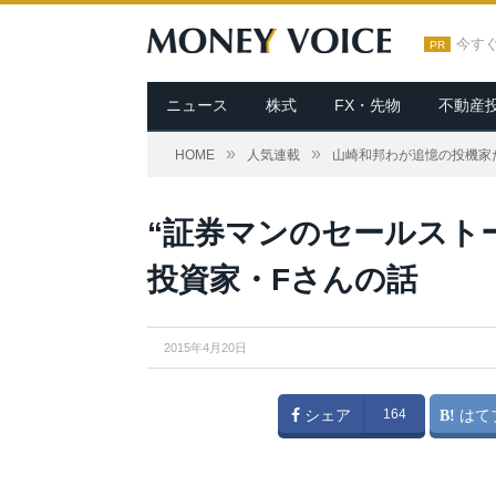
今す
PR
ニュース
株式
FX・先物
不動産
»
»
HOME
人気連載
山崎和邦わが追憶の投機家
“証券マンのセールスト
投資家・Fさんの話
2015年4月20日
シェア
164
はて