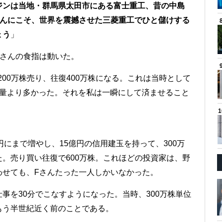
ジンは当地・群馬県太田市にある富士重工、昔の中島
さんにこそ、世界を震撼させた三菱重工でひと儲けする
ょう
」
Fさんの食指は動いた。
200万株売り、往復400万株になる。これは当時として
事量より多かった。それを私は一瞬にして済ませること
にまで増やし、15億円の信用建玉を持って、300万
。売り買い往復で600万株。これほどの投資家は、野
わせても、Fさんたった一人しかいなかった。
事を30分でこなすようになった。当時、300万株単位
もう半世紀近く前のことである。