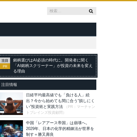
銘柄選びはAI必須の時代に。開発者に聞く
注目
「AI銘柄スクリーナー」が投資の未来を変え
PR
る理由
注目情報
日経平均最高値でも「負ける人」続
出？今から始めても間に合う“損しにく
い”投資術と実践方法
（PR：マーチャン
トブレインズ投資顧問）
中国「レアアース帝国」は崩壊へ。
2029年、日本の化学的精錬法が世界を
制す＝勝又壽良