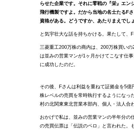
らせた企業です。それに零戦の『栄』エン
飛行機製ですよ。だから当地の名士たるF
資格がある。どうですか、あたりまえでし
と気宇壮大な話を持ちかける。果たして、
三菱重工200万株の商内は、200万株買いの
は並みの営業マンが1ヶ月かけてこなす仕
に成功したのだ。
その後、Fさんは利益を重ねて証拠金を5億円
株レベルの売買を常時執行するようになった
村の北関東東北営業本部内、個人・法人合
おかげで私は、並みの営業マンの半年分の仕
の売買伝票は「伝説のペロ」と言われた。