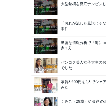
大型銘柄を徹底ナンピンし
「おれが流した風説じゃな
事件
緻密な情報分析で「町に血
家H氏
バンコク美人女子大生のお
でした
家賃3,600円を2人で
みた
くみこ（29歳）＠渋谷 