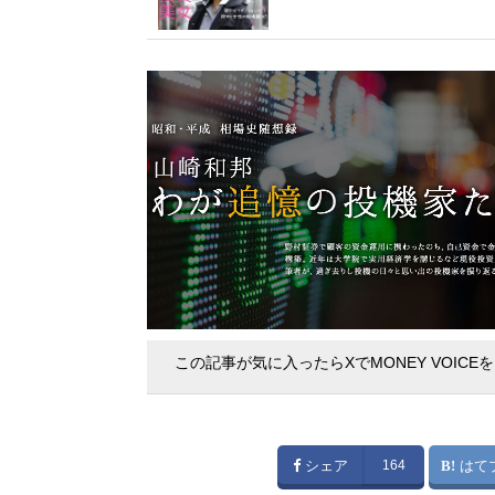
この記事が気に入ったらXでMONEY VOICE
シェア
164
はて