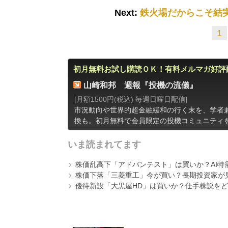
Next:
鉄火場だからこそ結
1
初月無料お試し購読ＯＫ！有料メルマガ好評
山崎和邦 週報『投機の流儀』
[月額1500円(税込) 毎週日曜日配信]
市況動向や世界的超金融緩和の行く末を、学者
換も。初月無料で会員限定の投機コミュニティ
いま読まれてます
株価乱高下「アドバンテスト」は買いか？AI特
株価下落「三菱重工」今が買い？長期投資家が見
優待新設「大黒屋HD」は買いか？仕手株説をど