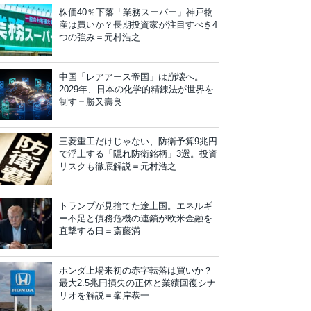
株価40％下落「業務スーパー」神戸物
産は買いか？長期投資家が注目すべき4
つの強み＝元村浩之
中国「レアアース帝国」は崩壊へ。
2029年、日本の化学的精錬法が世界を
制す＝勝又壽良
三菱重工だけじゃない、防衛予算9兆円
で浮上する「隠れ防衛銘柄」3選。投資
リスクも徹底解説＝元村浩之
トランプが見捨てた途上国。エネルギ
ー不足と債務危機の連鎖が欧米金融を
直撃する日＝斎藤満
ホンダ上場来初の赤字転落は買いか？
最大2.5兆円損失の正体と業績回復シナ
リオを解説＝峯岸恭一