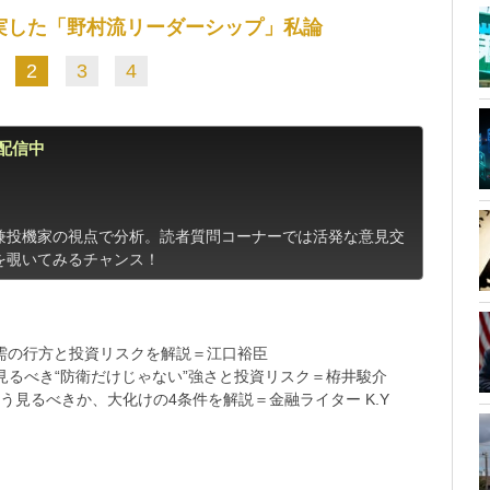
実した「野村流リーダーシップ」私論
2
3
4
配信中
兼投機家の視点で分析。読者質問コーナーでは活発な意見交
を覗いてみるチャンス！
需の行方と投資リスクを解説＝江口裕臣
るべき“防衛だけじゃない”強さと投資リスク＝栫井駿介
う見るべきか、大化けの4条件を解説＝金融ライター K.Y