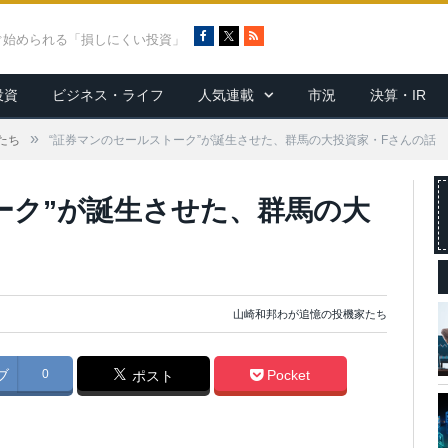
F
X
R
ぐ始められる「損しにくい投資」
a
S
c
S
投資
ビジネス・ライフ
人気連載
市況
決算・IR
e
b
o
»
たち
“証券マンのセールストーク”が誕生させた、群馬の大投資家・Fさんの話
o
k
ーク”が誕生させた、群馬の大
山崎和邦わが追憶の投機家たち
ブ
0
Pocket
ポスト