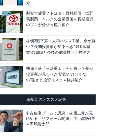
介
割安で放置？トヨタ・野村総研・塩野
義製薬・ベルクの企業価値を長期投資
のプロが分析＝栫井駿介
株価3割下落「大和ハウス工業」今が買
い？長期投資家が知るべき“34.9％減
益”の原因と今後の成長性＝元村浩之
株価下落「三菱重工」今が買い？長期
投資家が見るべき“防衛だけじゃな
い”強さと投資リスク＝栫井駿介
編集部のオススメ記事
中古住宅ブームで恩恵！株価上昇が見
込める「リフォーム関連」注目銘柄4選
＝田嶋智太郎