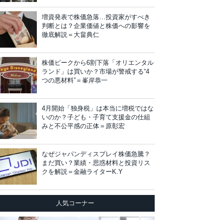
増資発表で株価急落…投資家がすべき
判断とは？企業価値と株価への影響を
徹底解説＝大畠典仁
株価ピークから6割下落「オリエンタル
ランド」は買いか？市場が警戒する“4
つの悪材料”＝峯岸恭一
4月開始「独身税」は本当に増税ではな
いのか？子ども・子育て支援金の仕組
みと不公平感の正体＝原彰宏
なぜジャパンディスプレイ株価急騰？
まだ買い？業績・思惑材料と投資リス
クを解説＝金融ライターK.Y
人気コーナー