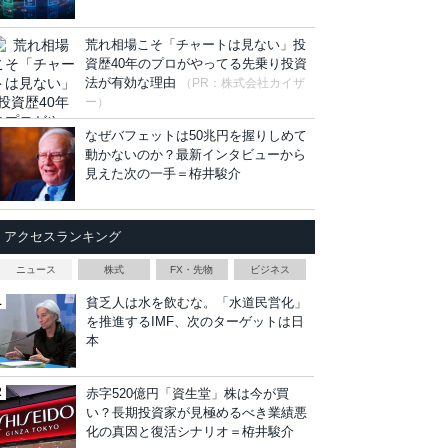
荒れ相場こそ「チャートは見ない」投
資歴40年のプロがやってる先乗り投資
法が有効な理由
（PR：株式会社カイザ
ー）
なぜバフェットは50兆円を握りしめて
動かないのか？最新インタビューから
見えた次の一手＝栫井駿介
アクセスランキング
ニュース
株式
FX・先物
ビジネス
貧乏人は水を飲むな。「水道民営化」
を推進するIMF、次のターゲットは日
本
赤字520億円「資生堂」株は今が買
い？長期投資家が見極めるべき業績悪
化の真因と復活シナリオ＝栫井駿介