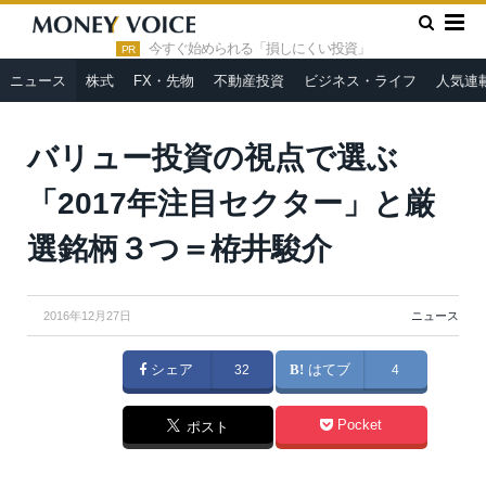
»
»
HOME
ニュース
バリュー投資の視点で選ぶ「2017年注目
セクター」と厳選銘柄３つ＝栫井駿介
今すぐ始められる「損しにくい投資」
PR
ニュース
株式
FX・先物
不動産投資
ビジネス・ライフ
人気連
バリュー投資の視点で選ぶ
「2017年注目セクター」と厳
選銘柄３つ＝栫井駿介
2016年12月27日
ニュース
シェア
32
はてブ
4
Pocket
ポスト