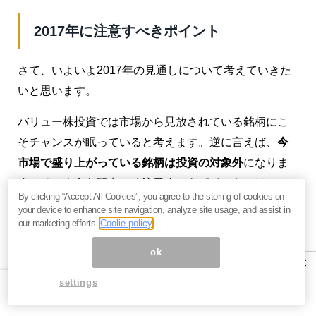
2017年に注意すべきポイント
さて、いよいよ2017年の見通しについて考えていきた
いと思います。
バリュー株投資では市場から見放されている銘柄にこ
そチャンスが眠っていると考えます。逆に言えば、
今
市場で盛り上がっている銘柄は投資の対象外
になりま
す。そのような観点で「注意すべきポイント」は、
By clicking “Accept All Cookies”, you agree to the storing of cookies on
「輸出」「設備投資」「開発競争」です。
your device to enhance site navigation, analyze site usage, and assist in
our marketing efforts.
Coolie policy
注意点その1：輸出
ok
×
トランプ新大統領決定以後、ドル高円安が進み、輸出
settings
関連企業の株価は大きく上昇しました。しかし、私は
トランプ相場を期待先行の不安定なもの
と考えていま