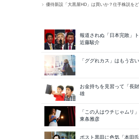
優待新設「大黒屋HD」は買いか？仕手株説をど
報道されぬ「日本完敗」
近藤駿介
「ググれカス」はもう古い
お金持ちを見習って「長
雄
「この人はウチじゃムリ
東条雅彦
ポスト黒田に色気「本田氏