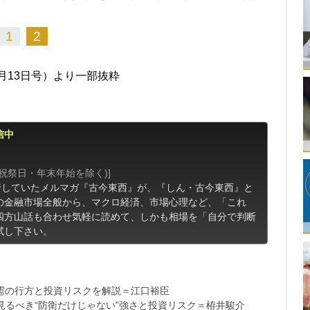
1
2
1月13日号）より一部抜粋
信中
(祝祭日・年末年始を除く)]
行していたメルマガ『古今東西』が、『しん・古今東西』と
の金融市場全般から、マクロ経済、市場心理など、「これ
四方山話も合わせ気軽に読めて、しかも相場を「自分で判断
試し下さい。
需の行方と投資リスクを解説＝江口裕臣
るべき“防衛だけじゃない”強さと投資リスク＝栫井駿介