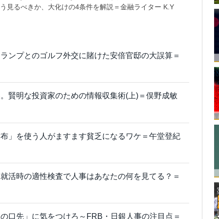
う見るべきか、大化けの4条件を解説＝金融ライター K.Y
トランプとのゴルフ外交に賭けた安倍官邸の大誤算＝
。賢明な投資家のための情報収集術(上)＝俣野成敏
財布」を使う人がますます貧乏になるワケ＝午堂登紀
」就活時の適性検査で人事はあなたの何を見てる？＝
の口先」に気をつけろ～FRB・日銀人事の注目点＝