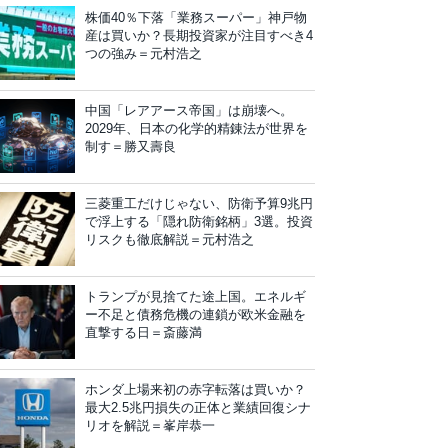
株価40％下落「業務スーパー」神戸物
産は買いか？長期投資家が注目すべき4
つの強み＝元村浩之
中国「レアアース帝国」は崩壊へ。
2029年、日本の化学的精錬法が世界を
制す＝勝又壽良
三菱重工だけじゃない、防衛予算9兆円
で浮上する「隠れ防衛銘柄」3選。投資
リスクも徹底解説＝元村浩之
トランプが見捨てた途上国。エネルギ
ー不足と債務危機の連鎖が欧米金融を
直撃する日＝斎藤満
ホンダ上場来初の赤字転落は買いか？
最大2.5兆円損失の正体と業績回復シナ
リオを解説＝峯岸恭一