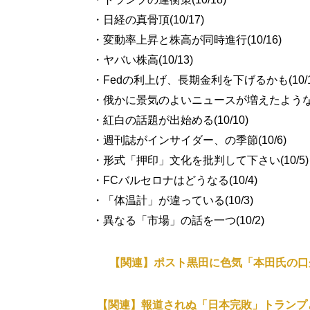
・日経の真骨頂(10/17)
・変動率上昇と株高が同時進行(10/16)
・ヤバい株高(10/13)
・Fedの利上げ、長期金利を下げるかも(10/1
・俄かに景気のよいニュースが増えたような(1
・紅白の話題が出始める(10/10)
・週刊誌がインサイダー、の季節(10/6)
・形式「押印」文化を批判して下さい(10/5)
・FCバルセロナはどうなる(10/4)
・「体温計」が違っている(10/3)
・異なる「市場」の話を一つ(10/2)
【関連】ポスト黒田に色気「本田氏の口
【関連】報道されぬ「日本完敗」トランプ