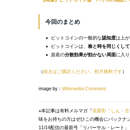
今回のまとめ
ビットコインの一般的な
認知度
は上が
ビットコインは、
株と時を同じくして
資産の
分散効果が効かない局面
に入り
（
続きはご購読ください。初月無料です
）
image by：
Wikimedia Commons
※本記事は有料メルマガ『
高梨彰『しん・古
味をお持ちの方はぜひこの機会にバックナ
11/14配信の最新号「リバーサル・レート