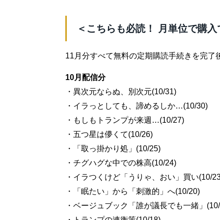
＜こちらも必読！ 月単位で購入
11月分すべて無料の定期購読手続きを完了
10月配信分
・異次元ならぬ、別次元(10/31)
・イラっとしても、諦めるしか…(10/30)
・もしもトランプが来週…(10/27)
・五つ星は儚くて(10/26)
・「取っ掛かり処」(10/25)
・チグハグな中での株高(10/24)
・イラつくけど「うりゃ、おい」買い(10/23
・「眠たい」から「刺激的」へ(10/20)
・ベージュブック「誰が議長でも一緒」(10/1
・トランプの連衡策(10/18)