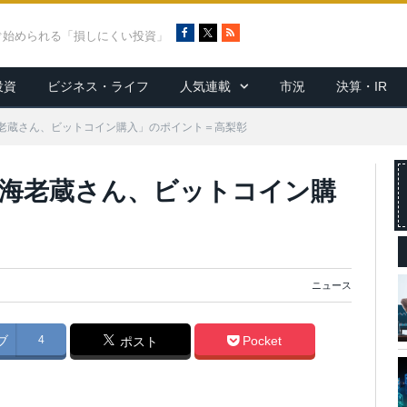
F
X
R
ぐ始められる「損しにくい投資」
a
S
c
S
投資
ビジネス・ライフ
人気連載
市況
決算・IR
e
b
o
老蔵さん、ビットコイン購入」のポイント＝高梨彰
o
k
海老蔵さん、ビットコイン購
ニュース
ブ
4
Pocket
ポスト