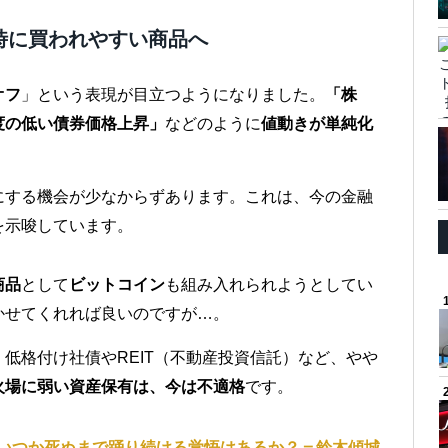
時に買われやすい商品へ
オフ
」という表現が目立つようになりました。
「株
度の低い債券価格上昇」
などのように
値動きが単純化
にする機会が少なからずあります。これは、今の金融
を示唆しています。
商品
として
ビットコイン
も組み入れられようとしてい
かせてくれれば良いのですが…。
低格付け社債やREIT（不動産投資信託）など、やや
火場に弱い資産保有は、今は不適格
です。
いつか死ぬまで踊り続ける覚悟はあるか？＝鈴木傾城