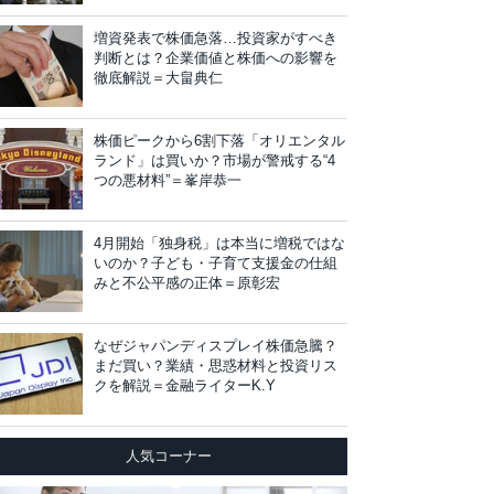
増資発表で株価急落…投資家がすべき
判断とは？企業価値と株価への影響を
徹底解説＝大畠典仁
株価ピークから6割下落「オリエンタル
ランド」は買いか？市場が警戒する“4
つの悪材料”＝峯岸恭一
4月開始「独身税」は本当に増税ではな
いのか？子ども・子育て支援金の仕組
みと不公平感の正体＝原彰宏
なぜジャパンディスプレイ株価急騰？
まだ買い？業績・思惑材料と投資リス
クを解説＝金融ライターK.Y
人気コーナー