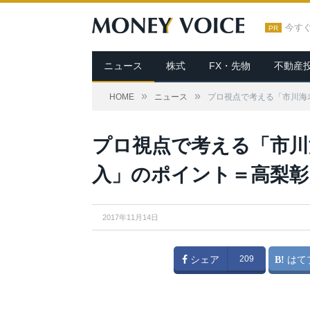
今す
PR
ニュース
株式
FX・先物
不動産
»
»
HOME
ニュース
プロ視点で考える「市川海
プロ視点で考える「市川
入」のポイント＝高梨彰
2017年11月14日
シェア
209
はて