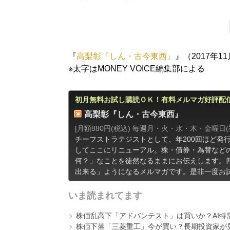
『
高梨彰『しん・古今東西』
』（2017年1
※太字はMONEY VOICE編集部による
初月無料お試し購読ＯＫ！有料メルマガ好評配
高梨彰『しん・古今東西』
[月額880円(税込) 毎週月・火・水・木・金曜日
チーフストラテジストとして、年200回ほど発
してここにリニューアル。株・債券・為替など
何？」なことを徒然なるままにお伝えします。
出来る」ようになるメルマガです。是非一度お
いま読まれてます
株価乱高下「アドバンテスト」は買いか？AI特
株価下落「三菱重工」今が買い？長期投資家が見