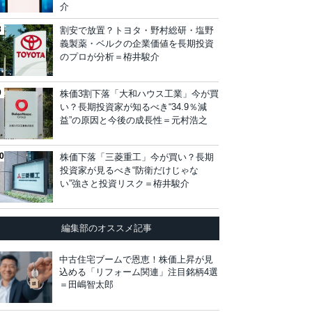
介
割安で放置？トヨタ・野村総研・塩野
義製薬・ベルクの企業価値を長期投資
のプロが分析＝栫井駿介
株価3割下落「大和ハウス工業」今が買
い？長期投資家が知るべき“34.9％減
益”の原因と今後の成長性＝元村浩之
株価下落「三菱重工」今が買い？長期
投資家が見るべき“防衛だけじゃな
い”強さと投資リスク＝栫井駿介
編集部のオススメ記事
中古住宅ブームで恩恵！株価上昇が見
込める「リフォーム関連」注目銘柄4選
＝田嶋智太郎