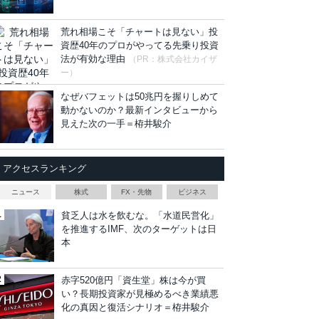
荒れ相場こそ「チャートは見ない」投
資歴40年のプロがやってる先乗り投資
法が有効な理由
（PR：株式会社カイザ
ー）
なぜバフェットは50兆円を握りしめて
動かないのか？最新インタビューから
見えた次の一手＝栫井駿介
アクセスランキング
ニュース
株式
FX・先物
ビジネス
貧乏人は水を飲むな。「水道民営化」
を推進するIMF、次のターゲットは日
本
赤字520億円「資生堂」株は今が買
い？長期投資家が見極めるべき業績悪
化の真因と復活シナリオ＝栫井駿介