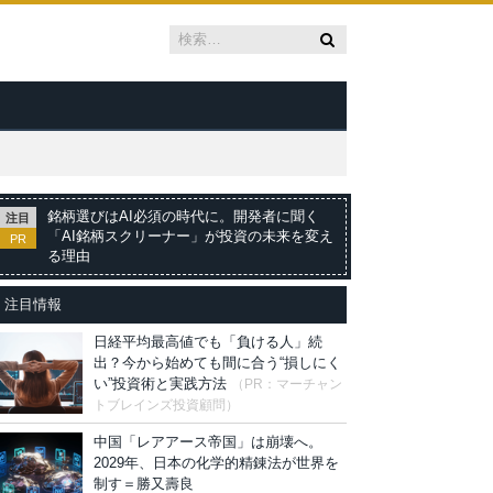
銘柄選びはAI必須の時代に。開発者に聞く
注目
「AI銘柄スクリーナー」が投資の未来を変え
PR
る理由
注目情報
日経平均最高値でも「負ける人」続
出？今から始めても間に合う“損しにく
い”投資術と実践方法
（PR：マーチャン
トブレインズ投資顧問）
中国「レアアース帝国」は崩壊へ。
2029年、日本の化学的精錬法が世界を
制す＝勝又壽良