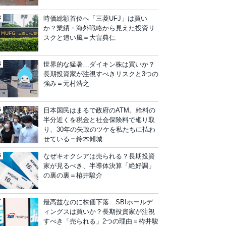
時価総額首位へ「三菱UFJ」は買い
か？業績・海外戦略から見えた投資リ
スクと追い風＝大畠典仁
世界的な猛暑…ダイキン株は買いか？
長期投資家が注視すべきリスクと3つの
強み＝元村浩之
日本国民はまるで政府のATM。給料の
半分近くを税金と社会保険料で毟り取
り、30年の失政のツケを私たちに払わ
せている＝鈴木傾城
なぜキオクシアは売られる？長期投資
家が見るべき、半導体決算「絶好調」
の裏の裏＝栫井駿介
最高益なのに株価下落…SBIホールデ
ィングスは買いか？長期投資家が注視
すべき「売られる」2つの理由＝栫井駿