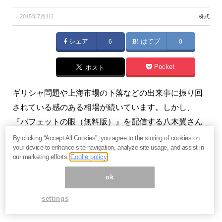
2015年7月1日
株式
シェア
6
はてブ
0
Pocket
ポスト
ギリシャ問題や上海市場の下落などの出来事に振り回
されている感のある相場が続いています。しかし、
『バフェットの眼（無料版）』を配信する八木翼さん
は
一時的な景気予想は不毛。それよりももっと確度の
By clicking “Accept All Cookies”, you agree to the storing of cookies on
your device to enhance site navigation, analyze site usage, and assist in
高い情報に目を向けよ
と語ります。その
「もっと確度
our marketing efforts.
Coolie policy
の高い情報」
とはどんなものなのでしょうか。
ok
【関連】ギリシャ国民は緊縮政策を受け入れるのか？7
settings
月5日の国民投票ですべてが決まる！