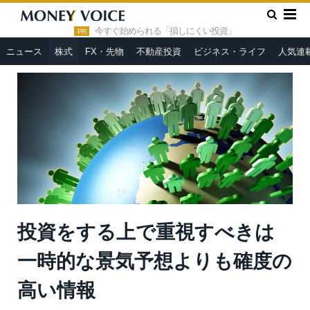
»
»
HOME
株式
投資をする上で重視すべきは一時的な景気予想
よりも確度の高い情報
今すぐ始められる「損しにくい投資」
PR
ニュース
株式
FX・先物
不動産投資
ビジネス・ライフ
人気連
投資をする上で重視すべきは
一時的な景気予想よりも確度の
高い情報