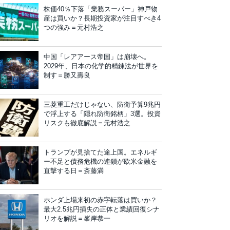
株価40％下落「業務スーパー」神戸物
産は買いか？長期投資家が注目すべき4
つの強み＝元村浩之
中国「レアアース帝国」は崩壊へ。
2029年、日本の化学的精錬法が世界を
制す＝勝又壽良
三菱重工だけじゃない、防衛予算9兆円
で浮上する「隠れ防衛銘柄」3選。投資
リスクも徹底解説＝元村浩之
トランプが見捨てた途上国。エネルギ
ー不足と債務危機の連鎖が欧米金融を
直撃する日＝斎藤満
ホンダ上場来初の赤字転落は買いか？
最大2.5兆円損失の正体と業績回復シナ
リオを解説＝峯岸恭一