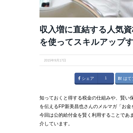
収入増に直結する人気資
を使ってスキルアップ
2015年9月17日
シェア
1
はて
知っておくと得する税金の仕組みや、賢い
を伝えるFP新美昌也さんのメルマガ「お金
今回は公的給付金を賢く利用することであ
介しています。