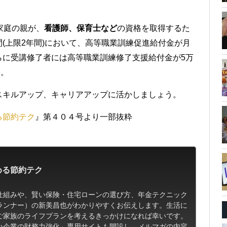
家庭の親が、
看護師、保育士など
の資格を取得するた
(上限2年間)において、高等職業訓練促進給付金が月
、さらに受講修了者には高等職業訓練修了支援給付金が5万
す。
スキルアップ、キャリアアップに活かしましょう。
る節約テク
』第４０４号より一部抜粋
める節約テク
仕組みや、賢い保険・住宅ローンの選び方、年金テクニック
ランナー）の新美昌也がわかりやすくお伝えします。生活に
ご家族のライフプランを考えるきっかけになれば幸いです。
小企業の財務力強化」専用サイトも開設し、メルマガの内容