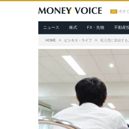
今す
PR
ニュース
株式
FX・先物
不動産
»
»
HOME
ビジネス・ライフ
収入増に直結する