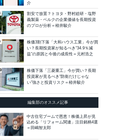
介
割安で放置？トヨタ・野村総研・塩野
義製薬・ベルクの企業価値を長期投資
のプロが分析＝栫井駿介
株価3割下落「大和ハウス工業」今が買
い？長期投資家が知るべき“34.9％減
益”の原因と今後の成長性＝元村浩之
株価下落「三菱重工」今が買い？長期
投資家が見るべき“防衛だけじゃな
い”強さと投資リスク＝栫井駿介
編集部のオススメ記事
中古住宅ブームで恩恵！株価上昇が見
込める「リフォーム関連」注目銘柄4選
＝田嶋智太郎