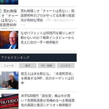
荒れ相場こそ「チャートは見ない」投
資歴40年のプロがやってる先乗り投資
法が有効な理由
（PR：株式会社カイザ
ー）
なぜバフェットは50兆円を握りしめて
動かないのか？最新インタビューから
見えた次の一手＝栫井駿介
アクセスランキング
ニュース
株式
FX・先物
ビジネス
貧乏人は水を飲むな。「水道民営化」
を推進するIMF、次のターゲットは日
本
赤字520億円「資生堂」株は今が買
い？長期投資家が見極めるべき業績悪
化の真因と復活シナリオ＝栫井駿介