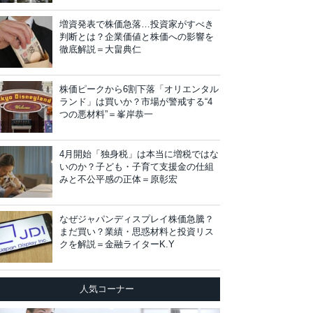
増資発表で株価急落…投資家がすべき
判断とは？企業価値と株価への影響を
徹底解説＝大畠典仁
株価ピークから6割下落「オリエンタル
ランド」は買いか？市場が警戒する“4
つの悪材料”＝峯岸恭一
4月開始「独身税」は本当に増税ではな
いのか？子ども・子育て支援金の仕組
みと不公平感の正体＝原彰宏
なぜジャパンディスプレイ株価急騰？
まだ買い？業績・思惑材料と投資リス
クを解説＝金融ライターK.Y
人気コーナー