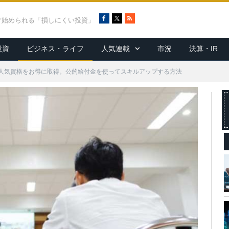
F
X
R
ぐ始められる「損しにくい投資」
a
S
c
S
投資
ビジネス・ライフ
人気連載
市況
決算・IR
e
b
o
人気資格をお得に取得。公的給付金を使ってスキルアップする方法
o
k