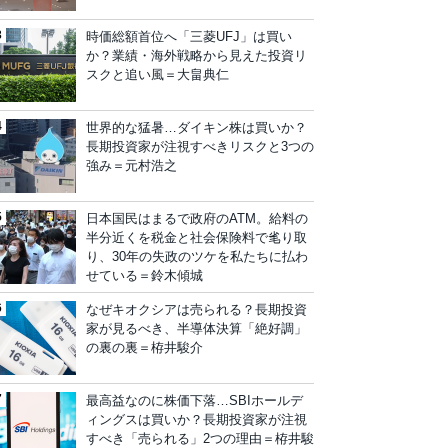
時価総額首位へ「三菱UFJ」は買い
か？業績・海外戦略から見えた投資リ
スクと追い風＝大畠典仁
世界的な猛暑…ダイキン株は買いか？
長期投資家が注視すべきリスクと3つの
強み＝元村浩之
日本国民はまるで政府のATM。給料の
半分近くを税金と社会保険料で毟り取
り、30年の失政のツケを私たちに払わ
せている＝鈴木傾城
なぜキオクシアは売られる？長期投資
家が見るべき、半導体決算「絶好調」
の裏の裏＝栫井駿介
最高益なのに株価下落…SBIホールデ
ィングスは買いか？長期投資家が注視
すべき「売られる」2つの理由＝栫井駿