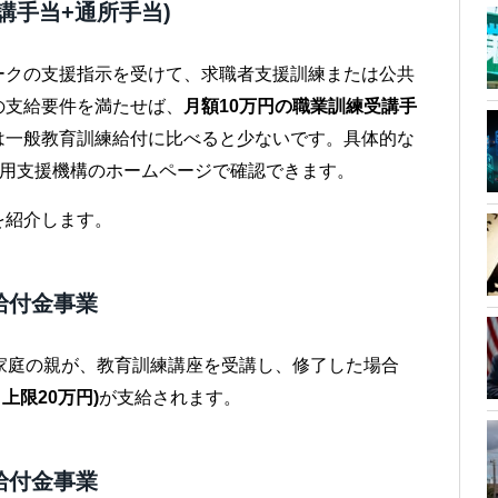
講手当+通所手当)
ークの支援指示を受けて、求職者支援訓練または公共
の支給要件を満たせば、
月額10万円の職業訓練受講手
は一般教育訓練給付に比べると少ないです。具体的な
雇用支援機構のホームページで確認できます。
を紹介します。
給付金事業
家庭の親が、教育訓練講座を受講し、修了した場合
上限20万円)
が支給されます。
給付金事業