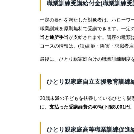
職業訓練受講給付金(職業訓練受
一定の要件を満たした対象者は、ハローワ
職業訓練を原則無料で受講できます。一定
当と通所手当
が支給されます。講座の種類
コースの情報は、(独)高齢・障害・求職者
最後に、ひとり親家庭向けの職業訓練制度
ひとり親家庭自立支援教育訓練
20歳未満の子どもを扶養しているひとり親
に、
支払った受講経費の40%(下限8,001円、
ひとり親家庭高等職業訓練促進