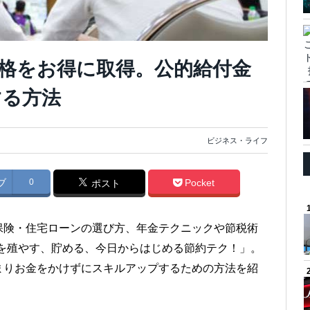
格をお得に取得。公的給付金
する方法
ビジネス・ライフ
ブ
0
Pocket
ポスト
保険・住宅ローンの選び方、年金テクニックや節税術
を殖やす、貯める、今日からはじめる節約テク！」。
まりお金をかけずにスキルアップするための方法を紹