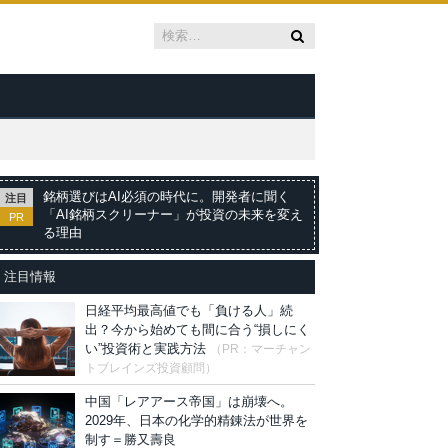
銘柄選びはAI必須の時代に。開発者に聞く
注目
「AI銘柄スクリーナー」が投資の未来を変え
PR
る理由
注目情報
日経平均最高値でも「負ける人」続
出？今から始めても間に合う“損しにく
い”投資術と実践方法
（PR：マーチャン
トブレインズ投資顧問）
中国「レアアース帝国」は崩壊へ。
2029年、日本の化学的精錬法が世界を
制す＝勝又壽良