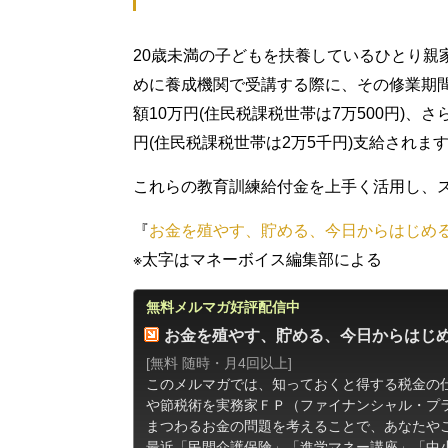
20歳未満の子どもを扶養しているひとり親
めに養成機関で受講する際に、その修業期間
額10万円(住民税課税世帯は7万500円)
円(住民税課税世帯は2万5千円)支給されま
これらの教育訓練給付金を上手く活用し、
『
お金を殖やす、貯める、今日からはじめ
※太字はマネーボイス編集部による
無料メルマガ好評配信中
お金を殖やす、貯める、今日からはじ
[無料 随時・月4回以上]
このメルマガでは、知っておくと得する税金の
や節税術を実務家ＦＰ（ファイナンシャル・プ
まつわるお金の問題を考えることで、あなたや
最近「民間介護保険」「進学マネー講座」「中