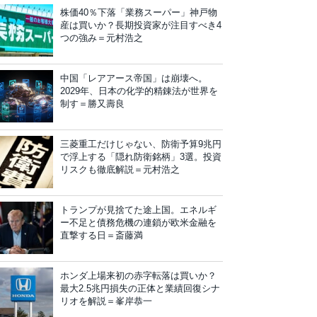
株価40％下落「業務スーパー」神戸物
産は買いか？長期投資家が注目すべき4
つの強み＝元村浩之
中国「レアアース帝国」は崩壊へ。
2029年、日本の化学的精錬法が世界を
制す＝勝又壽良
三菱重工だけじゃない、防衛予算9兆円
で浮上する「隠れ防衛銘柄」3選。投資
リスクも徹底解説＝元村浩之
トランプが見捨てた途上国。エネルギ
ー不足と債務危機の連鎖が欧米金融を
直撃する日＝斎藤満
ホンダ上場来初の赤字転落は買いか？
最大2.5兆円損失の正体と業績回復シナ
リオを解説＝峯岸恭一