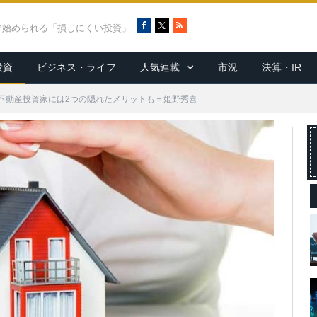
F
X
R
ぐ始められる「損しにくい投資」
a
S
c
S
投資
ビジネス・ライフ
人気連載
市況
決算・IR
e
b
o
不動産投資家には2つの隠れたメリットも＝姫野秀喜
o
k