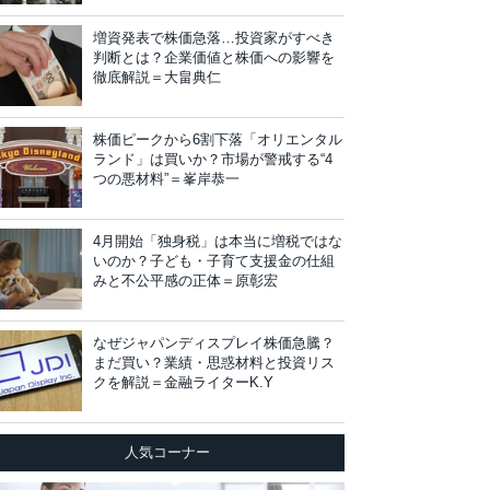
増資発表で株価急落…投資家がすべき
判断とは？企業価値と株価への影響を
徹底解説＝大畠典仁
株価ピークから6割下落「オリエンタル
ランド」は買いか？市場が警戒する“4
つの悪材料”＝峯岸恭一
4月開始「独身税」は本当に増税ではな
いのか？子ども・子育て支援金の仕組
みと不公平感の正体＝原彰宏
なぜジャパンディスプレイ株価急騰？
まだ買い？業績・思惑材料と投資リス
クを解説＝金融ライターK.Y
人気コーナー