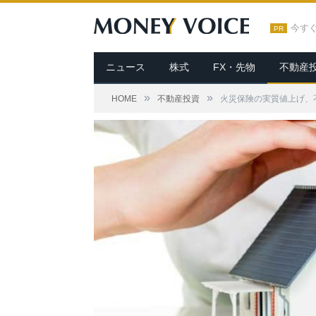
今す
PR
ニュース
株式
FX・先物
不動産
»
»
HOME
不動産投資
火災保険の実質値上げ、