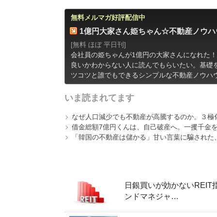
無料メルマガ好評配信中
1億円大家さん姫ちゃん☆不動産ノウハ
[無料 ほぼ 平日刊]
会社員の姫ちゃんが1億円の大家さんになれた
良いかわからない人に読んでもらいたい。基礎
ツコツと誰でもできるシンプルな不動産ノウハ
いま読まれてます
なぜ人口減少でも不動産が高騰するのか。３極
借金総額7億円くんは、自己破産へ。一攫千金
「韓国の不動産は儲かる」甘い言葉に騙された
日銀買いが効かないREI
ンドマネジャ…