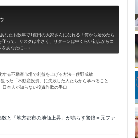
ウ
！あなたも数年で1億円の大家さんになれる！何から始めたら
を守って、リスクは小さく、リターンは中くらい初歩からコ
ウをあなたに～♪
化する不動産市場で利益を上げる方法＝俣野成敏
を狙った「不動産投資」に失敗した人たちから学べること
、日本人が知らない投資詐欺の手口
T指数と「地方都市の地価上昇」が鳴らす警鐘＝元ファ