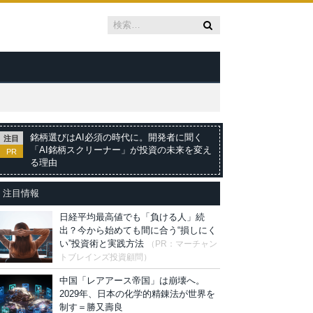
銘柄選びはAI必須の時代に。開発者に聞く
注目
「AI銘柄スクリーナー」が投資の未来を変え
PR
る理由
注目情報
日経平均最高値でも「負ける人」続
出？今から始めても間に合う“損しにく
い”投資術と実践方法
（PR：マーチャン
トブレインズ投資顧問）
中国「レアアース帝国」は崩壊へ。
2029年、日本の化学的精錬法が世界を
制す＝勝又壽良