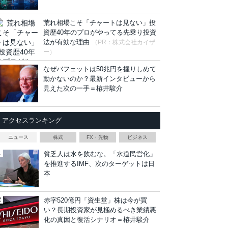
荒れ相場こそ「チャートは見ない」投
資歴40年のプロがやってる先乗り投資
法が有効な理由
（PR：株式会社カイザ
ー）
なぜバフェットは50兆円を握りしめて
動かないのか？最新インタビューから
見えた次の一手＝栫井駿介
アクセスランキング
ニュース
株式
FX・先物
ビジネス
貧乏人は水を飲むな。「水道民営化」
を推進するIMF、次のターゲットは日
本
赤字520億円「資生堂」株は今が買
い？長期投資家が見極めるべき業績悪
化の真因と復活シナリオ＝栫井駿介