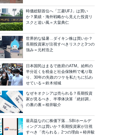
時価総額首位へ「三菱UFJ」は買い
か？業績・海外戦略から見えた投資リ
スクと追い風＝大畠典仁
世界的な猛暑…ダイキン株は買いか？
長期投資家が注視すべきリスクと3つの
強み＝元村浩之
日本国民はまるで政府のATM。給料の
半分近くを税金と社会保険料で毟り取
り、30年の失政のツケを私たちに払わ
せている＝鈴木傾城
なぜキオクシアは売られる？長期投資
家が見るべき、半導体決算「絶好調」
の裏の裏＝栫井駿介
最高益なのに株価下落…SBIホールデ
ィングスは買いか？長期投資家が注視
すべき「売られる」2つの理由＝栫井駿