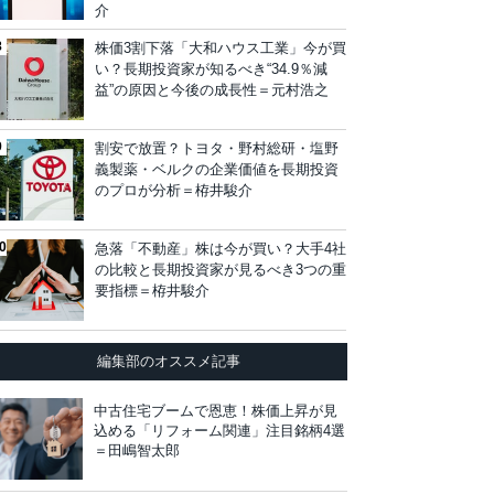
介
株価3割下落「大和ハウス工業」今が買
い？長期投資家が知るべき“34.9％減
益”の原因と今後の成長性＝元村浩之
割安で放置？トヨタ・野村総研・塩野
義製薬・ベルクの企業価値を長期投資
のプロが分析＝栫井駿介
急落「不動産」株は今が買い？大手4社
の比較と長期投資家が見るべき3つの重
要指標＝栫井駿介
編集部のオススメ記事
中古住宅ブームで恩恵！株価上昇が見
込める「リフォーム関連」注目銘柄4選
＝田嶋智太郎