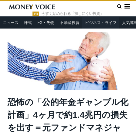
»
»
HOME
ビジネス・ライフ
恐怖の「公的年金ギャンブル化計
画」4ヶ月で約1.4兆円の損失を出す＝元ファンドマネジャー・近藤
今すぐ始められる「損しにくい投資」
PR
駿介
ニュース
株式
FX・先物
不動産投資
ビジネス・ライフ
人気連
恐怖の「公的年金ギャンブル化
計画」4ヶ月で約1.4兆円の損失
を出す＝元ファンドマネジャ