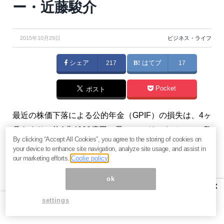
ー・近藤駿介
2015年10月29日
ビジネス・ライフ
シェア
217
はてブ
17
Pocket
ポスト
最近の株価下落による公的年金（GPIF）の損失は、4ヶ
月あまりで約1兆4000億円。元ファンドマネジャーで衆
By clicking “Accept All Cookies”, you agree to the storing of cookies on
議院議員政策顧問を務めた近藤駿介氏は、「国は株式
your device to enhance site navigation, analyze site usage, and assist in
比率を高位に保っている理由を国民に説明すべきだ」
our marketing efforts.
Coolie policy
としたうえで、「今回の“公的年金ギャンブル化計画”が
ok
×
頓挫すれば、日本の公的年金制度は崩壊する」と警鐘
settings
を鳴らしている。