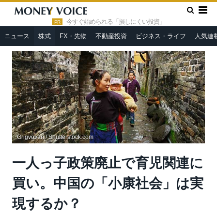
»
»
HOME
株式
一人っ子政策廃止で育児関連に買い。中国の
「小康社会」は実現するか？
今すぐ始められる「損しにくい投資」
PR
ニュース
株式
FX・先物
不動産投資
ビジネス・ライフ
人気連
Grigvovan / Shutterstock.com
一人っ子政策廃止で育児関連に
買い。中国の「小康社会」は実
現するか？