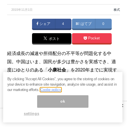
2015年11月1日
株式
シェア
4
はてブ
0
Pocket
ポスト
経済成長の減速や所得配分の不平等が問題化する中
国。中国はいま、国民が多少は豊かさを実感でき、適
度にゆとりのある「
小康社会
」を2020年までに実現す
ることを掲げています。
By clicking “Accept All Cookies”, you agree to the storing of cookies on
your device to enhance site navigation, analyze site usage, and assist in
our marketing efforts.
Coolie policy
そこで、今回明らかになった
第13次5カ年計画（2016
－20年）の大枠
と
中国株式市場の反応
を『【DZH】中
ok
×
国株マーケット&ニュース』の解説で詳しく見てみまし
settings
ょう。
「一人っ子政策」の廃止
が決定されたことで、
中国市場では育児関連銘柄に買いが集まりました。